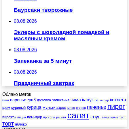
Баурсаки творожные
08.08.2026
Эклеры с шоколадной помадкой и
масляным кремом
08.08.2026
Запеканка за 5 минут
08.08.2026
Праздничный завтрак
Облако меток
зима
котлета
варенье
капуста
гриб
духовка
запеканка
блин
кефир
пирог
печенье
курица
мультиварке
куриный
крем
мясо
огурец
салат
соус
помидор
пирожок
пицца
простой
рецепт
творожный
тест
торт
яблоко