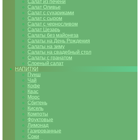
Салат из печени
Салат Оливье
Салат с сухариками
Салат с сыром
Салат с черносливом
Салат Цезарь
Салаты без майонеза
Салаты на День Рождения
Салаты на зиму
Салаты на свадебный стол
Салаты с гранатом
Слоеный салат
НАПИТКИ
Пунш
Чай
Кофе
Квас
Морс
Сбитень
Кисель
Компоты
Фруктовые
Лимонад
Газированные
Соки