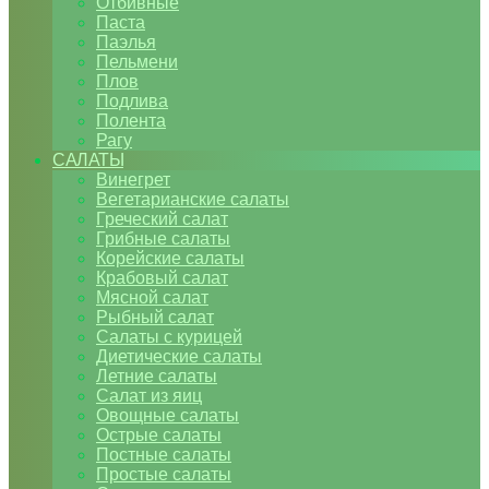
Отбивные
Паста
Паэлья
Пельмени
Плов
Подлива
Полента
Рагу
САЛАТЫ
Винегрет
Вегетарианские салаты
Греческий салат
Грибные салаты
Корейские салаты
Крабовый салат
Мясной салат
Рыбный салат
Салаты с курицей
Диетические салаты
Летние салаты
Салат из яиц
Овощные салаты
Острые салаты
Постные салаты
Простые салаты