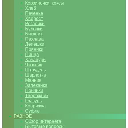
Корзиночки, кексы
Хлеб
Печенье
Хворост
Рогалики
Булочки
Бисквит
Пахлава
Лепешки
Пряники
Пицца
Хачапури
Чизкейк
Штрудель
Шарлотка
Манник
Запеканка
Пончики
Творожник
Глазурь
Коврижка
Суфле
РАЗНОЕ
Обзор интернета
Бытовые вопросы