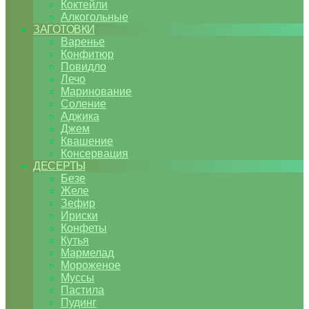
Коктейли
Алкогольные
ЗАГОТОВКИ
Варенье
Конфитюр
Повидло
Лечо
Маринование
Соление
Аджика
Джем
Квашение
Консервация
ДЕСЕРТЫ
Безе
Желе
Зефир
Ириски
Конфеты
Кутья
Мармелад
Мороженое
Муссы
Пастила
Пудинг