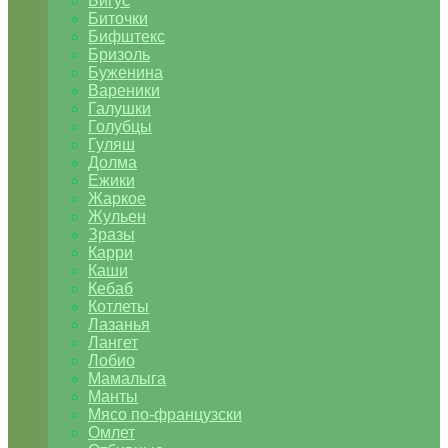
Бигус
Биточки
Бифштекс
Бризоль
Буженина
Вареники
Галушки
Голубцы
Гуляш
Долма
Ежики
Жаркое
Жульен
Зразы
Карри
Каши
Кебаб
Котлеты
Лазанья
Лангет
Лобио
Мамалыга
Манты
Мясо по-французски
Омлет