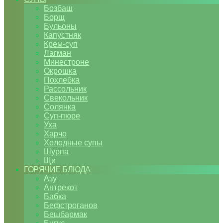
Бозбаш
Борщ
Бульоны
Капустняк
Крем-суп
Лагман
Минестроне
Окрошка
Похлебка
Рассольник
Свекольник
Солянка
Суп-пюре
Уха
Харчо
Холодные супы
Шурпа
Щи
ГОРЯЧИЕ БЛЮДА
Азу
Антрекот
Бабка
Бефстроганов
Бешбармак