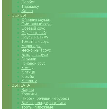
Сорбет
Тирамису
Халва
СОУСЫ
Сборник соусов
Сметанный соус
Соевый соус
Соус сырный
Соусы на зиму
Томатный соус
Маринады
Чесночный соус
Блюда в соусе
Горчица
Грибной соус
К мясу
К птице
К рыбе
К салату
ВЫПЕЧКА
Вафли
Коржики
Пироги, беляши, чебуреки
Блины, оладьи, сырники
Торты, пирожные