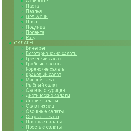
Отбивные
Паста
Паэлья
Пельмени
Плов
Подлива
Полента
Рагу
САЛАТЫ
Винегрет
Вегетарианские салаты
Греческий салат
Грибные салаты
Корейские салаты
Крабовый салат
Мясной салат
Рыбный салат
Салаты с курицей
Диетические салаты
Летние салаты
Салат из яиц
Овощные салаты
Острые салаты
Постные салаты
Простые салаты