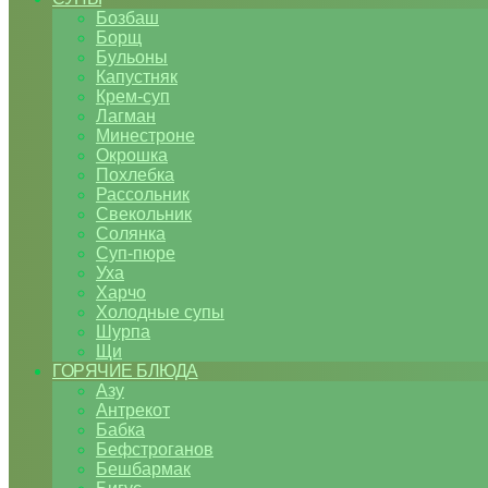
Бозбаш
Борщ
Бульоны
Капустняк
Крем-суп
Лагман
Минестроне
Окрошка
Похлебка
Рассольник
Свекольник
Солянка
Суп-пюре
Уха
Харчо
Холодные супы
Шурпа
Щи
ГОРЯЧИЕ БЛЮДА
Азу
Антрекот
Бабка
Бефстроганов
Бешбармак