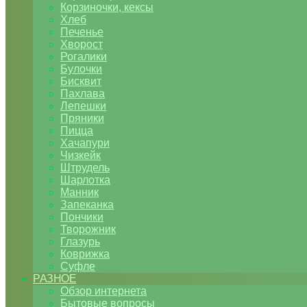
Корзиночки, кексы
Хлеб
Печенье
Хворост
Рогалики
Булочки
Бисквит
Пахлава
Лепешки
Пряники
Пицца
Хачапури
Чизкейк
Штрудель
Шарлотка
Манник
Запеканка
Пончики
Творожник
Глазурь
Коврижка
Суфле
РАЗНОЕ
Обзор интернета
Бытовые вопросы