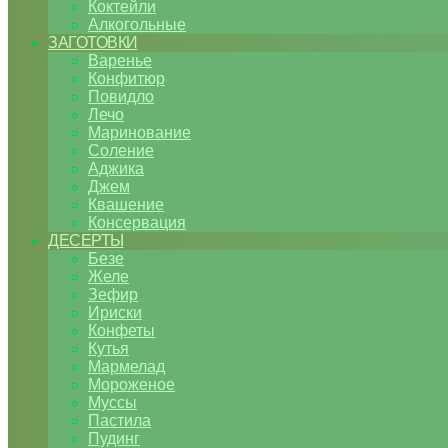
Коктейли
Алкогольные
ЗАГОТОВКИ
Варенье
Конфитюр
Повидло
Лечо
Маринование
Соление
Аджика
Джем
Квашение
Консервация
ДЕСЕРТЫ
Безе
Желе
Зефир
Ириски
Конфеты
Кутья
Мармелад
Мороженое
Муссы
Пастила
Пудинг