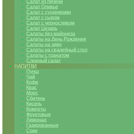
Салат из печени
Салат Оливье
Салат с сухариками
Салат с сыром
Салат с черносливом
Салат Цезарь
Салаты без майонеза
Салаты на День Рождения
Салаты на зиму
Салаты на свадебный стол
Салаты с гранатом
Слоеный салат
НАПИТКИ
Пунш
Чай
Кофе
Квас
Морс
Сбитень
Кисель
Компоты
Фруктовые
Лимонад
Газированные
Соки