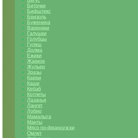
Бигус
Биточки
Бифштекс
Бризоль
Буженина
Вареники
Галушки
Голубцы
Гуляш
Долма
Ежики
Жаркое
Жульен
Зразы
Карри
Каши
Кебаб
Котлеты
Лазанья
Лангет
Лобио
Мамалыга
Манты
Мясо по-французски
Омлет