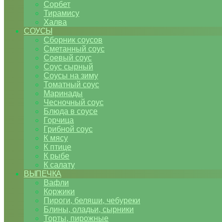
Сорбет
Тирамису
Халва
СОУСЫ
Сборник соусов
Сметанный соус
Соевый соус
Соус сырный
Соусы на зиму
Томатный соус
Маринады
Чесночный соус
Блюда в соусе
Горчица
Грибной соус
К мясу
К птице
К рыбе
К салату
ВЫПЕЧКА
Вафли
Коржики
Пироги, беляши, чебуреки
Блины, оладьи, сырники
Торты, пирожные