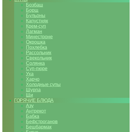
Бозбаш
Борщ
Бульоны
Капустняк
Крем-суп
Лагман
Минестроне
Окрошка
Похлебка
Рассольник
Свекольник
Солянка
Суп-пюре
Уха
Харчо
Холодные супы
Шурпа
Щи
ГОРЯЧИЕ БЛЮДА
Азу
Антрекот
Бабка
Бефстроганов
Бешбармак