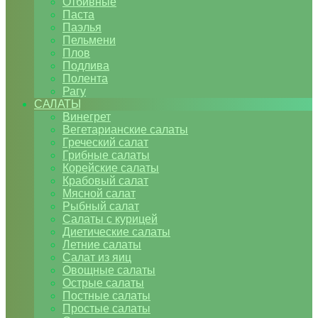
Отбивные
Паста
Паэлья
Пельмени
Плов
Подлива
Полента
Рагу
САЛАТЫ
Винегрет
Вегетарианские салаты
Греческий салат
Грибные салаты
Корейские салаты
Крабовый салат
Мясной салат
Рыбный салат
Салаты с курицей
Диетические салаты
Летние салаты
Салат из яиц
Овощные салаты
Острые салаты
Постные салаты
Простые салаты