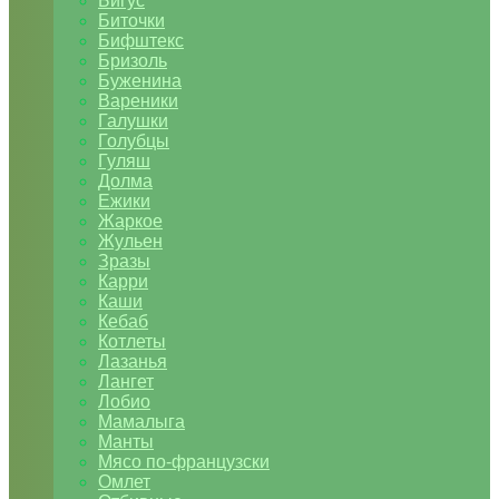
Бигус
Биточки
Бифштекс
Бризоль
Буженина
Вареники
Галушки
Голубцы
Гуляш
Долма
Ежики
Жаркое
Жульен
Зразы
Карри
Каши
Кебаб
Котлеты
Лазанья
Лангет
Лобио
Мамалыга
Манты
Мясо по-французски
Омлет