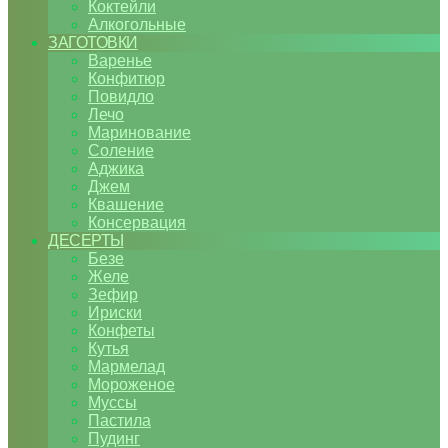
Коктейли
Алкогольные
ЗАГОТОВКИ
Варенье
Конфитюр
Повидло
Лечо
Маринование
Соление
Аджика
Джем
Квашение
Консервация
ДЕСЕРТЫ
Безе
Желе
Зефир
Ириски
Конфеты
Кутья
Мармелад
Мороженое
Муссы
Пастила
Пудинг