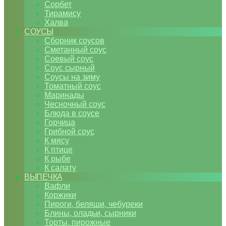
Сорбет
Тирамису
Халва
СОУСЫ
Сборник соусов
Сметанный соус
Соевый соус
Соус сырный
Соусы на зиму
Томатный соус
Маринады
Чесночный соус
Блюда в соусе
Горчица
Грибной соус
К мясу
К птице
К рыбе
К салату
ВЫПЕЧКА
Вафли
Коржики
Пироги, беляши, чебуреки
Блины, оладьи, сырники
Торты, пирожные