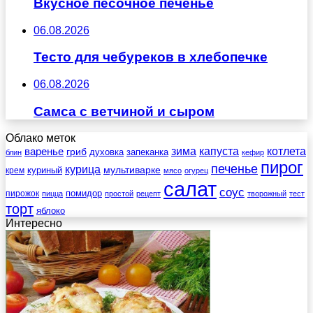
Вкусное песочное печенье
06.08.2026
Тесто для чебуреков в хлебопечке
06.08.2026
Самса с ветчиной и сыром
Облако меток
зима
котлета
варенье
капуста
гриб
духовка
запеканка
блин
кефир
пирог
печенье
курица
мультиварке
куриный
крем
мясо
огурец
салат
соус
помидор
пирожок
пицца
простой
рецепт
творожный
тест
торт
яблоко
Интересно