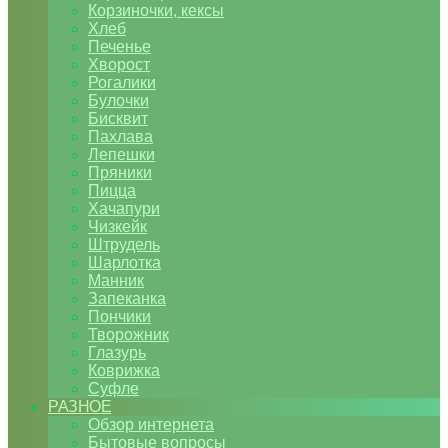
Корзиночки, кексы
Хлеб
Печенье
Хворост
Рогалики
Булочки
Бисквит
Пахлава
Лепешки
Пряники
Пицца
Хачапури
Чизкейк
Штрудель
Шарлотка
Манник
Запеканка
Пончики
Творожник
Глазурь
Коврижка
Суфле
РАЗНОЕ
Обзор интернета
Бытовые вопросы