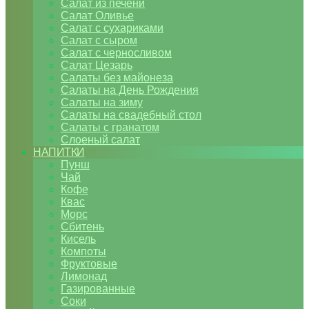
Салат из печени
Салат Оливье
Салат с сухариками
Салат с сыром
Салат с черносливом
Салат Цезарь
Салаты без майонеза
Салаты на День Рождения
Салаты на зиму
Салаты на свадебный стол
Салаты с гранатом
Слоеный салат
НАПИТКИ
Пунш
Чай
Кофе
Квас
Морс
Сбитень
Кисель
Компоты
Фруктовые
Лимонад
Газированные
Соки