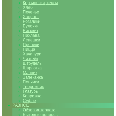
Корзиночки, кексы
Хлеб
Печенье
Хворост
Рогалики
Булочки
Бисквит
Пахлава
Лепешки
Пряники
Пицца
Хачапури
Чизкейк
Штрудель
Шарлотка
Манник
Запеканка
Пончики
Творожник
Глазурь
Коврижка
Суфле
РАЗНОЕ
Обзор интернета
Бытовые вопросы