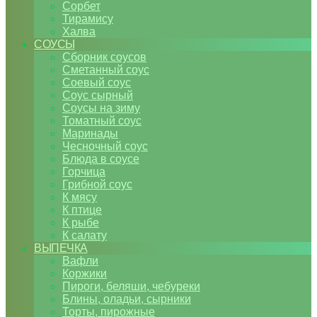
Сорбет
Тирамису
Халва
СОУСЫ
Сборник соусов
Сметанный соус
Соевый соус
Соус сырный
Соусы на зиму
Томатный соус
Маринады
Чесночный соус
Блюда в соусе
Горчица
Грибной соус
К мясу
К птице
К рыбе
К салату
ВЫПЕЧКА
Вафли
Коржики
Пироги, беляши, чебуреки
Блины, оладьи, сырники
Торты, пирожные