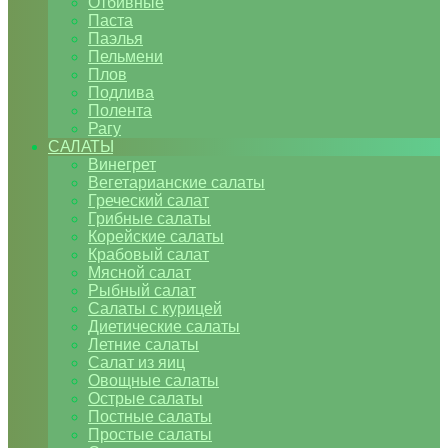
Отбивные
Паста
Паэлья
Пельмени
Плов
Подлива
Полента
Рагу
САЛАТЫ
Винегрет
Вегетарианские салаты
Греческий салат
Грибные салаты
Корейские салаты
Крабовый салат
Мясной салат
Рыбный салат
Салаты с курицей
Диетические салаты
Летние салаты
Салат из яиц
Овощные салаты
Острые салаты
Постные салаты
Простые салаты