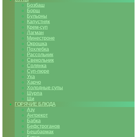
Бозбаш
Борщ
Бульоны
Капустняк
Крем-суп
Лагман
Минестроне
Окрошка
Похлебка
Рассольник
Свекольник
Солянка
Суп-пюре
Уха
Харчо
Холодные супы
Шурпа
Щи
ГОРЯЧИЕ БЛЮДА
Азу
Антрекот
Бабка
Бефстроганов
Бешбармак