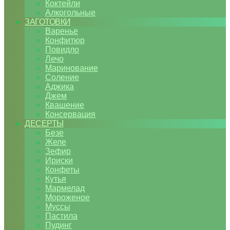
Коктейли
Алкогольные
ЗАГОТОВКИ
Варенье
Конфитюр
Повидло
Лечо
Маринование
Соление
Аджика
Джем
Квашение
Консервация
ДЕСЕРТЫ
Безе
Желе
Зефир
Ириски
Конфеты
Кутья
Мармелад
Мороженое
Муссы
Пастила
Пудинг