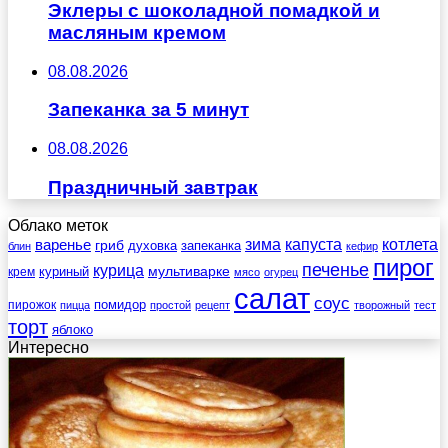
Эклеры с шоколадной помадкой и
масляным кремом
08.08.2026
Запеканка за 5 минут
08.08.2026
Праздничный завтрак
Облако меток
зима
котлета
варенье
капуста
гриб
духовка
запеканка
блин
кефир
пирог
печенье
курица
мультиварке
куриный
крем
мясо
огурец
салат
соус
помидор
пирожок
пицца
простой
рецепт
творожный
тест
торт
яблоко
Интересно