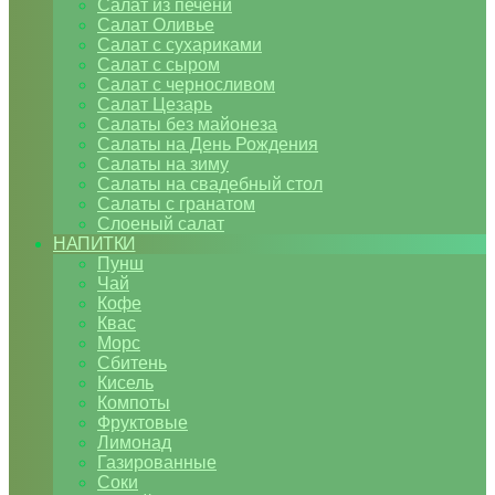
Салат из печени
Салат Оливье
Салат с сухариками
Салат с сыром
Салат с черносливом
Салат Цезарь
Салаты без майонеза
Салаты на День Рождения
Салаты на зиму
Салаты на свадебный стол
Салаты с гранатом
Слоеный салат
НАПИТКИ
Пунш
Чай
Кофе
Квас
Морс
Сбитень
Кисель
Компоты
Фруктовые
Лимонад
Газированные
Соки