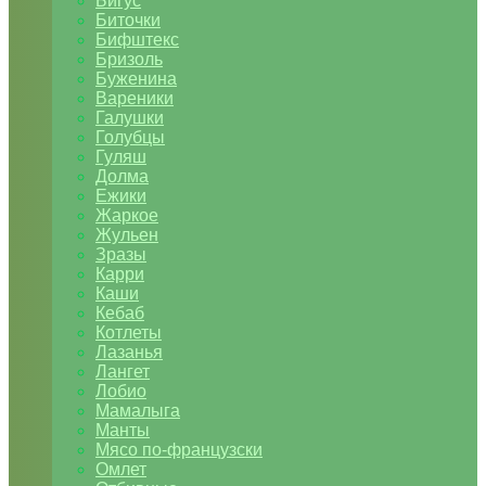
Бигус
Биточки
Бифштекс
Бризоль
Буженина
Вареники
Галушки
Голубцы
Гуляш
Долма
Ежики
Жаркое
Жульен
Зразы
Карри
Каши
Кебаб
Котлеты
Лазанья
Лангет
Лобио
Мамалыга
Манты
Мясо по-французски
Омлет