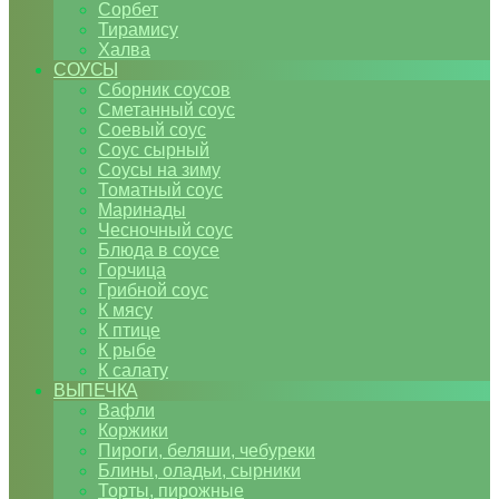
Сорбет
Тирамису
Халва
СОУСЫ
Сборник соусов
Сметанный соус
Соевый соус
Соус сырный
Соусы на зиму
Томатный соус
Маринады
Чесночный соус
Блюда в соусе
Горчица
Грибной соус
К мясу
К птице
К рыбе
К салату
ВЫПЕЧКА
Вафли
Коржики
Пироги, беляши, чебуреки
Блины, оладьи, сырники
Торты, пирожные