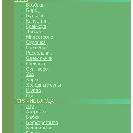
Бозбаш
Борщ
Бульоны
Капустняк
Крем-суп
Лагман
Минестроне
Окрошка
Похлебка
Рассольник
Свекольник
Солянка
Суп-пюре
Уха
Харчо
Холодные супы
Шурпа
Щи
ГОРЯЧИЕ БЛЮДА
Азу
Антрекот
Бабка
Бефстроганов
Бешбармак