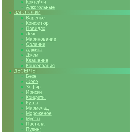
Коктейли
Алкогольные
ЗАГОТОВКИ
Варенье
Конфитюр
Повидло
Лечо
Маринование
Соление
Аджика
Джем
Квашение
Консервация
ДЕСЕРТЫ
Безе
Желе
Зефир
Ириски
Конфеты
Кутья
Мармелад
Мороженое
Муссы
Пастила
Пудинг