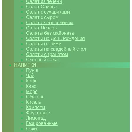
Салат из печени
Салат Оливье
Салат с сухариками
Салат с сыром
Салат с черносливом
Салат Цезарь
Салаты без майонеза
Салаты на День Рождения
Салаты на зиму
Салаты на свадебный стол
Салаты с гранатом
Слоеный салат
НАПИТКИ
Пунш
Чай
Кофе
Квас
Морс
Сбитень
Кисель
Компоты
Фруктовые
Лимонад
Газированные
Соки