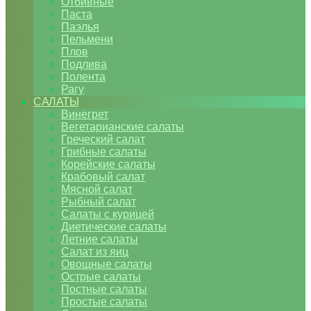
Отбивные
Паста
Паэлья
Пельмени
Плов
Подлива
Полента
Рагу
САЛАТЫ
Винегрет
Вегетарианские салаты
Греческий салат
Грибные салаты
Корейские салаты
Крабовый салат
Мясной салат
Рыбный салат
Салаты с курицей
Диетические салаты
Летние салаты
Салат из яиц
Овощные салаты
Острые салаты
Постные салаты
Простые салаты