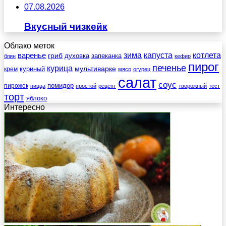
07.08.2026
Вкусный чизкейк
Облако меток
зима
котлета
варенье
капуста
гриб
духовка
запеканка
блин
кефир
пирог
печенье
курица
мультиварке
куриный
крем
мясо
огурец
салат
соус
помидор
пирожок
пицца
простой
рецепт
творожный
тест
торт
яблоко
Интересно