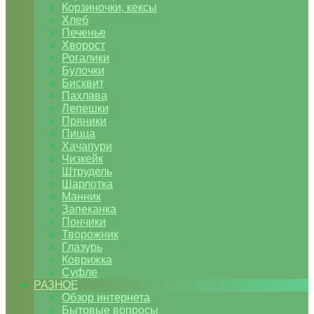
Корзиночки, кексы
Хлеб
Печенье
Хворост
Рогалики
Булочки
Бисквит
Пахлава
Лепешки
Пряники
Пицца
Хачапури
Чизкейк
Штрудель
Шарлотка
Манник
Запеканка
Пончики
Творожник
Глазурь
Коврижка
Суфле
РАЗНОЕ
Обзор интернета
Бытовые вопросы