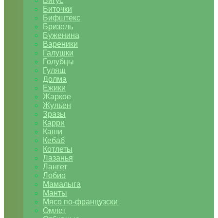
Бигус
Биточки
Бифштекс
Бризоль
Буженина
Вареники
Галушки
Голубцы
Гуляш
Долма
Ежики
Жаркое
Жульен
Зразы
Карри
Каши
Кебаб
Котлеты
Лазанья
Лангет
Лобио
Мамалыга
Манты
Мясо по-французски
Омлет