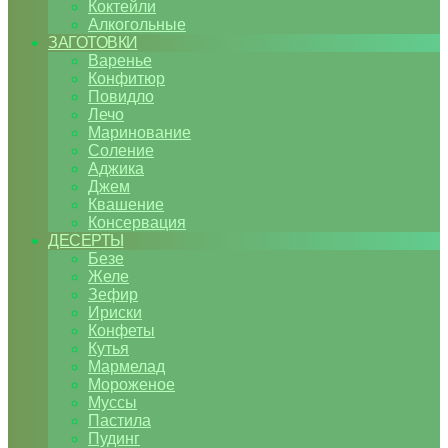
Коктейли
Алкогольные
ЗАГОТОВКИ
Варенье
Конфитюр
Повидло
Лечо
Маринование
Соление
Аджика
Джем
Квашение
Консервация
ДЕСЕРТЫ
Безе
Желе
Зефир
Ириски
Конфеты
Кутья
Мармелад
Мороженое
Муссы
Пастила
Пудинг