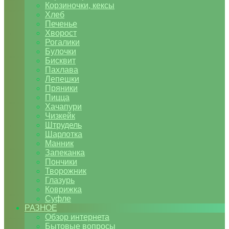
Корзиночки, кексы
Хлеб
Печенье
Хворост
Рогалики
Булочки
Бисквит
Пахлава
Лепешки
Пряники
Пицца
Хачапури
Чизкейк
Штрудель
Шарлотка
Манник
Запеканка
Пончики
Творожник
Глазурь
Коврижка
Суфле
РАЗНОЕ
Обзор интернета
Бытовые вопросы