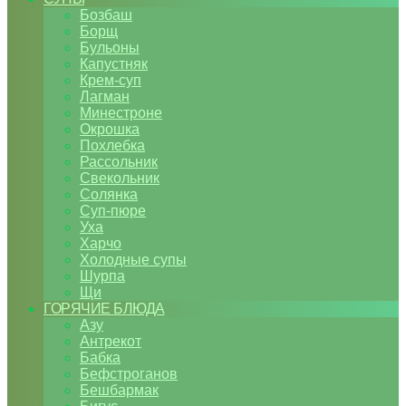
Бозбаш
Борщ
Бульоны
Капустняк
Крем-суп
Лагман
Минестроне
Окрошка
Похлебка
Рассольник
Свекольник
Солянка
Суп-пюре
Уха
Харчо
Холодные супы
Шурпа
Щи
ГОРЯЧИЕ БЛЮДА
Азу
Антрекот
Бабка
Бефстроганов
Бешбармак