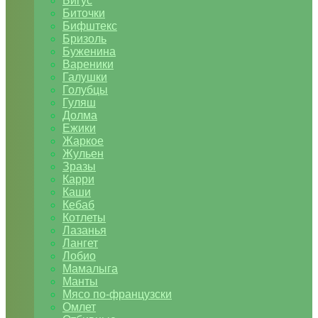
Бигус
Биточки
Бифштекс
Бризоль
Буженина
Вареники
Галушки
Голубцы
Гуляш
Долма
Ежики
Жаркое
Жульен
Зразы
Карри
Каши
Кебаб
Котлеты
Лазанья
Лангет
Лобио
Мамалыга
Манты
Мясо по-французски
Омлет