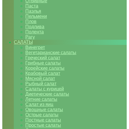
Отбивные
Паста
Паэлья
Пельмени
Плов
Подлива
Полента
Рагу
САЛАТЫ
Винегрет
Вегетарианские салаты
Греческий салат
Грибные салаты
Корейские салаты
Крабовый салат
Мясной салат
Рыбный салат
Салаты с курицей
Диетические салаты
Летние салаты
Салат из яиц
Овощные салаты
Острые салаты
Постные салаты
Простые салаты