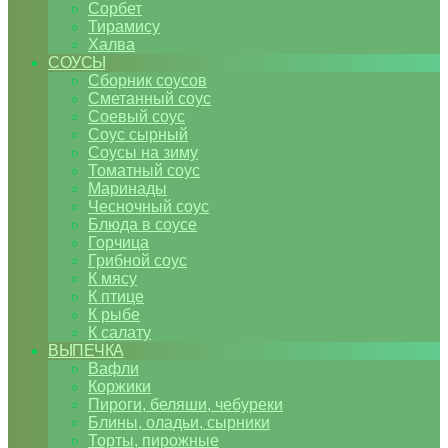
Сорбет
Тирамису
Халва
СОУСЫ
Сборник соусов
Сметанный соус
Соевый соус
Соус сырный
Соусы на зиму
Томатный соус
Маринады
Чесночный соус
Блюда в соусе
Горчица
Грибной соус
К мясу
К птице
К рыбе
К салату
ВЫПЕЧКА
Вафли
Коржики
Пироги, беляши, чебуреки
Блины, оладьи, сырники
Торты, пирожные