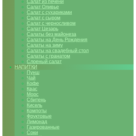
Салат из печени
Салат Оливье
Салат с сухариками
Салат с сыром
Салат с черносливом
Салат Цезарь
Салаты без майонеза
Салаты на День Рождения
Салаты на зиму
Салаты на свадебный стол
Салаты с гранатом
Слоеный салат
НАПИТКИ
Пунш
Чай
Кофе
Квас
Морс
Сбитень
Кисель
Компоты
Фруктовые
Лимонад
Газированные
Соки