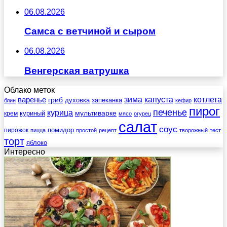
06.08.2026
Самса с ветчиной и сыром
06.08.2026
Венгерская ватрушка
Облако меток
зима
котлета
варенье
капуста
гриб
духовка
запеканка
блин
кефир
пирог
печенье
курица
мультиварке
куриный
крем
мясо
огурец
салат
соус
помидор
пирожок
пицца
простой
рецепт
творожный
тест
торт
яблоко
Интересно