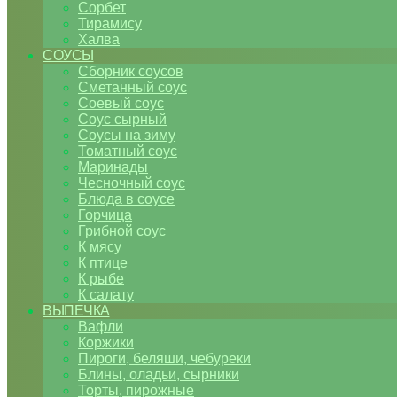
Сорбет
Тирамису
Халва
СОУСЫ
Сборник соусов
Сметанный соус
Соевый соус
Соус сырный
Соусы на зиму
Томатный соус
Маринады
Чесночный соус
Блюда в соусе
Горчица
Грибной соус
К мясу
К птице
К рыбе
К салату
ВЫПЕЧКА
Вафли
Коржики
Пироги, беляши, чебуреки
Блины, оладьи, сырники
Торты, пирожные