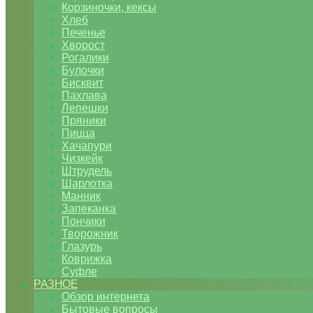
Корзиночки, кексы
Хлеб
Печенье
Хворост
Рогалики
Булочки
Бисквит
Пахлава
Лепешки
Пряники
Пицца
Хачапури
Чизкейк
Штрудель
Шарлотка
Манник
Запеканка
Пончики
Творожник
Глазурь
Коврижка
Суфле
РАЗНОЕ
Обзор интернета
Бытовые вопросы