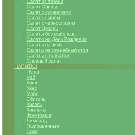
Салат из печени
Салат Оливье
Салат с сухариками
Салат с сыром
Салат с черносливом
Салат Цезарь
Салаты без майонеза
Салаты на День Рождения
Салаты на зиму
Салаты на свадебный стол
Салаты с гранатом
Слоеный салат
НАПИТКИ
Пунш
Чай
Кофе
Квас
Морс
Сбитень
Кисель
Компоты
Фруктовые
Лимонад
Газированные
Соки