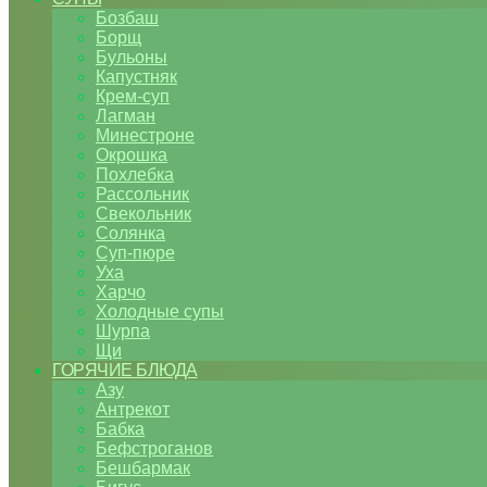
Бозбаш
Борщ
Бульоны
Капустняк
Крем-суп
Лагман
Минестроне
Окрошка
Похлебка
Рассольник
Свекольник
Солянка
Суп-пюре
Уха
Харчо
Холодные супы
Шурпа
Щи
ГОРЯЧИЕ БЛЮДА
Азу
Антрекот
Бабка
Бефстроганов
Бешбармак