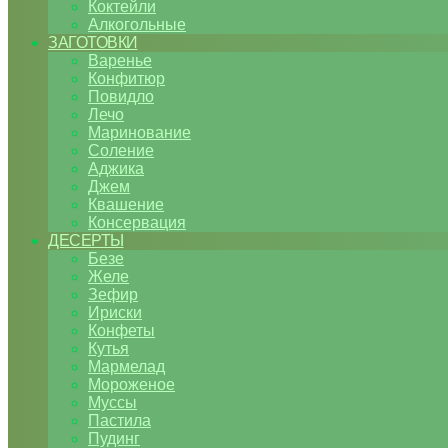
Коктейли
Алкогольные
ЗАГОТОВКИ
Варенье
Конфитюр
Повидло
Лечо
Маринование
Соление
Аджика
Джем
Квашение
Консервация
ДЕСЕРТЫ
Безе
Желе
Зефир
Ириски
Конфеты
Кутья
Мармелад
Мороженое
Муссы
Пастила
Пудинг