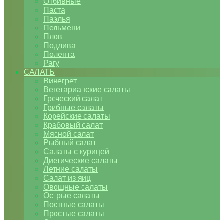
Отбивные
Паста
Паэлья
Пельмени
Плов
Подлива
Полента
Рагу
САЛАТЫ
Винегрет
Вегетарианские салаты
Греческий салат
Грибные салаты
Корейские салаты
Крабовый салат
Мясной салат
Рыбный салат
Салаты с курицей
Диетические салаты
Летние салаты
Салат из яиц
Овощные салаты
Острые салаты
Постные салаты
Простые салаты