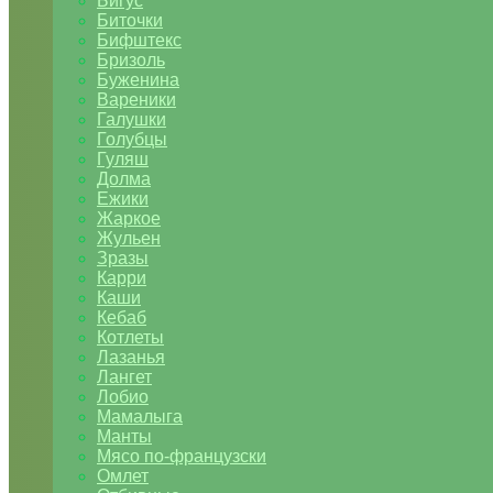
Бигус
Биточки
Бифштекс
Бризоль
Буженина
Вареники
Галушки
Голубцы
Гуляш
Долма
Ежики
Жаркое
Жульен
Зразы
Карри
Каши
Кебаб
Котлеты
Лазанья
Лангет
Лобио
Мамалыга
Манты
Мясо по-французски
Омлет