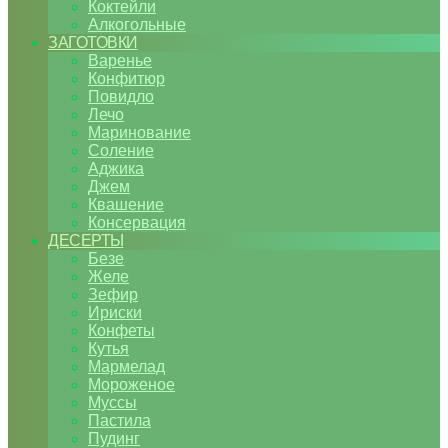
Коктейли
Алкогольные
ЗАГОТОВКИ
Варенье
Конфитюр
Повидло
Лечо
Маринование
Соление
Аджика
Джем
Квашение
Консервация
ДЕСЕРТЫ
Безе
Желе
Зефир
Ириски
Конфеты
Кутья
Мармелад
Мороженое
Муссы
Пастила
Пудинг