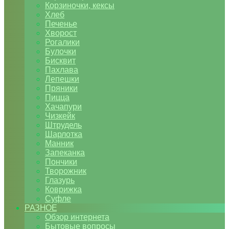
Корзиночки, кексы
Хлеб
Печенье
Хворост
Рогалики
Булочки
Бисквит
Пахлава
Лепешки
Пряники
Пицца
Хачапури
Чизкейк
Штрудель
Шарлотка
Манник
Запеканка
Пончики
Творожник
Глазурь
Коврижка
Суфле
РАЗНОЕ
Обзор интернета
Бытовые вопросы