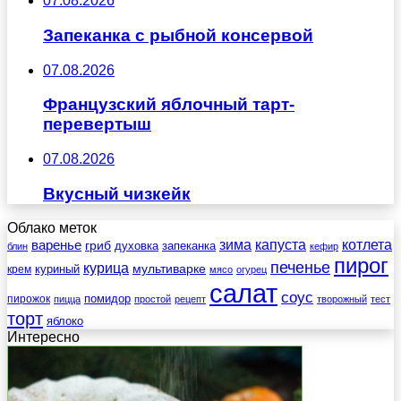
07.08.2026
Запеканка с рыбной консервой
07.08.2026
Французский яблочный тарт-
перевертыш
07.08.2026
Вкусный чизкейк
Облако меток
зима
котлета
варенье
капуста
гриб
духовка
запеканка
блин
кефир
пирог
печенье
курица
мультиварке
куриный
крем
мясо
огурец
салат
соус
помидор
пирожок
пицца
простой
рецепт
творожный
тест
торт
яблоко
Интересно