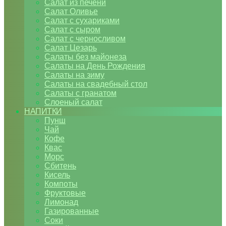
Салат из печени
Салат Оливье
Салат с сухариками
Салат с сыром
Салат с черносливом
Салат Цезарь
Салаты без майонеза
Салаты на День Рождения
Салаты на зиму
Салаты на свадебный стол
Салаты с гранатом
Слоеный салат
НАПИТКИ
Пунш
Чай
Кофе
Квас
Морс
Сбитень
Кисель
Компоты
Фруктовые
Лимонад
Газированные
Соки