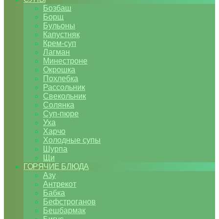
Бозбаш
Борщ
Бульоны
Капустняк
Крем-суп
Лагман
Минестроне
Окрошка
Похлебка
Рассольник
Свекольник
Солянка
Суп-пюре
Уха
Харчо
Холодные супы
Шурпа
Щи
ГОРЯЧИЕ БЛЮДА
Азу
Антрекот
Бабка
Бефстроганов
Бешбармак