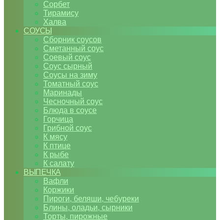
Сорбет
Тирамису
Халва
СОУСЫ
Сборник соусов
Сметанный соус
Соевый соус
Соус сырный
Соусы на зиму
Томатный соус
Маринады
Чесночный соус
Блюда в соусе
Горчица
Грибной соус
К мясу
К птице
К рыбе
К салату
ВЫПЕЧКА
Вафли
Коржики
Пироги, беляши, чебуреки
Блины, оладьи, сырники
Торты, пирожные