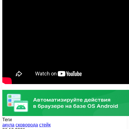
Теги
акула
сковорода
стейк