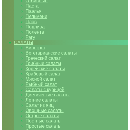
Отбивные
Паста
Паэлья
Пельмени
Плов
Подлива
Полента
Рагу
САЛАТЫ
Винегрет
Вегетарианские салаты
Греческий салат
Грибные салаты
Корейские салаты
Крабовый салат
Мясной салат
Рыбный салат
Салаты с курицей
Диетические салаты
Летние салаты
Салат из яиц
Овощные салаты
Острые салаты
Постные салаты
Простые салаты