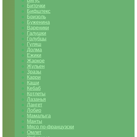
Бигус
Биточки
Бифштекс
Бризоль
Буженина
Вареники
Галушки
Голубцы
Гуляш
Долма
Ежики
Жаркое
Жульен
Зразы
Карри
Каши
Кебаб
Котлеты
Лазанья
Лангет
Лобио
Мамалыга
Манты
Мясо по-французски
Омлет