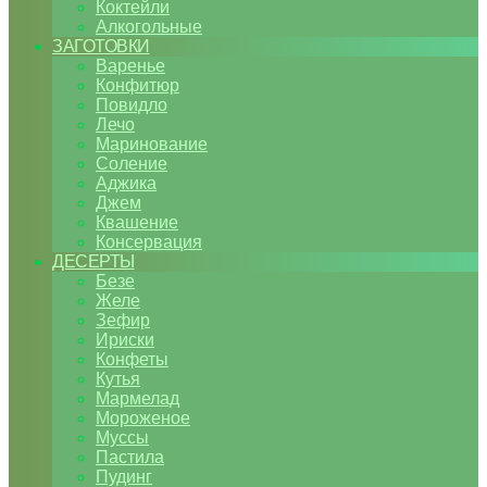
Коктейли
Алкогольные
ЗАГОТОВКИ
Варенье
Конфитюр
Повидло
Лечо
Маринование
Соление
Аджика
Джем
Квашение
Консервация
ДЕСЕРТЫ
Безе
Желе
Зефир
Ириски
Конфеты
Кутья
Мармелад
Мороженое
Муссы
Пастила
Пудинг