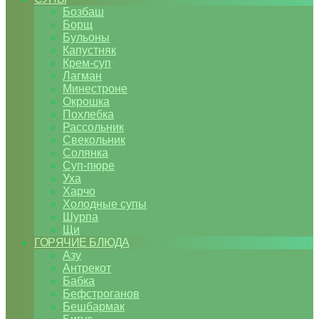
Бозбаш
Борщ
Бульоны
Капустняк
Крем-суп
Лагман
Минестроне
Окрошка
Похлебка
Рассольник
Свекольник
Солянка
Суп-пюре
Уха
Харчо
Холодные супы
Шурпа
Щи
ГОРЯЧИЕ БЛЮДА
Азу
Антрекот
Бабка
Бефстроганов
Бешбармак