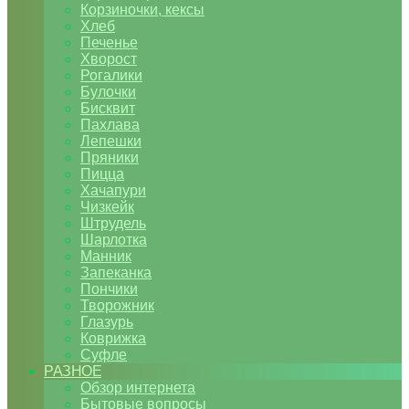
Корзиночки, кексы
Хлеб
Печенье
Хворост
Рогалики
Булочки
Бисквит
Пахлава
Лепешки
Пряники
Пицца
Хачапури
Чизкейк
Штрудель
Шарлотка
Манник
Запеканка
Пончики
Творожник
Глазурь
Коврижка
Суфле
РАЗНОЕ
Обзор интернета
Бытовые вопросы