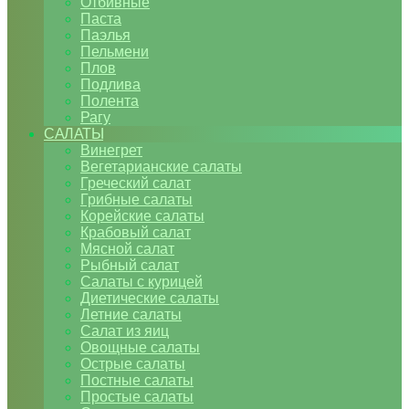
Отбивные
Паста
Паэлья
Пельмени
Плов
Подлива
Полента
Рагу
САЛАТЫ
Винегрет
Вегетарианские салаты
Греческий салат
Грибные салаты
Корейские салаты
Крабовый салат
Мясной салат
Рыбный салат
Салаты с курицей
Диетические салаты
Летние салаты
Салат из яиц
Овощные салаты
Острые салаты
Постные салаты
Простые салаты