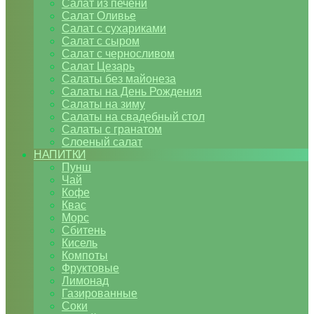
Салат из печени
Салат Оливье
Салат с сухариками
Салат с сыром
Салат с черносливом
Салат Цезарь
Салаты без майонеза
Салаты на День Рождения
Салаты на зиму
Салаты на свадебный стол
Салаты с гранатом
Слоеный салат
НАПИТКИ
Пунш
Чай
Кофе
Квас
Морс
Сбитень
Кисель
Компоты
Фруктовые
Лимонад
Газированные
Соки