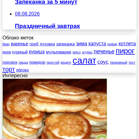
Запеканка за 5 минут
08.08.2026
Праздничный завтрак
Облако меток
зима
котлета
варенье
капуста
гриб
духовка
запеканка
блин
кефир
пирог
печенье
курица
мультиварке
куриный
крем
мясо
огурец
салат
соус
помидор
пирожок
пицца
простой
рецепт
творожный
тест
торт
яблоко
Интересно