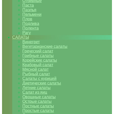
Отбивные
Паста
Паэлья
Пельмени
Плов
Подлива
Полента
Рагу
САЛАТЫ
Винегрет
Вегетарианские салаты
Греческий салат
Грибные салаты
Корейские салаты
Крабовый салат
Мясной салат
Рыбный салат
Салаты с курицей
Диетические салаты
Летние салаты
Салат из яиц
Овощные салаты
Острые салаты
Постные салаты
Простые салаты