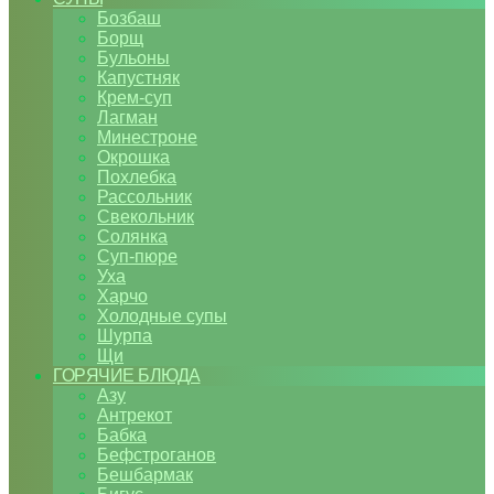
Бозбаш
Борщ
Бульоны
Капустняк
Крем-суп
Лагман
Минестроне
Окрошка
Похлебка
Рассольник
Свекольник
Солянка
Суп-пюре
Уха
Харчо
Холодные супы
Шурпа
Щи
ГОРЯЧИЕ БЛЮДА
Азу
Антрекот
Бабка
Бефстроганов
Бешбармак