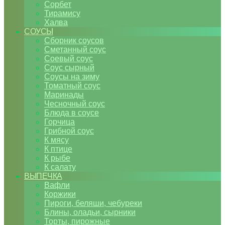
Сорбет
Тирамису
Халва
СОУСЫ
Сборник соусов
Сметанный соус
Соевый соус
Соус сырный
Соусы на зиму
Томатный соус
Маринады
Чесночный соус
Блюда в соусе
Горчица
Грибной соус
К мясу
К птице
К рыбе
К салату
ВЫПЕЧКА
Вафли
Коржики
Пироги, беляши, чебуреки
Блины, оладьи, сырники
Торты, пирожные