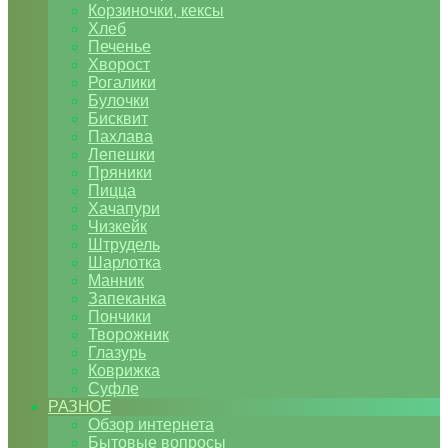
Корзиночки, кексы
Хлеб
Печенье
Хворост
Рогалики
Булочки
Бисквит
Пахлава
Лепешки
Пряники
Пицца
Хачапури
Чизкейк
Штрудель
Шарлотка
Манник
Запеканка
Пончики
Творожник
Глазурь
Коврижка
Суфле
РАЗНОЕ
Обзор интернета
Бытовые вопросы