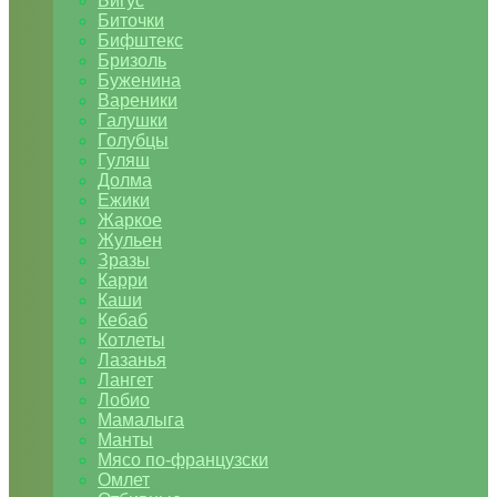
Бигус
Биточки
Бифштекс
Бризоль
Буженина
Вареники
Галушки
Голубцы
Гуляш
Долма
Ежики
Жаркое
Жульен
Зразы
Карри
Каши
Кебаб
Котлеты
Лазанья
Лангет
Лобио
Мамалыга
Манты
Мясо по-французски
Омлет