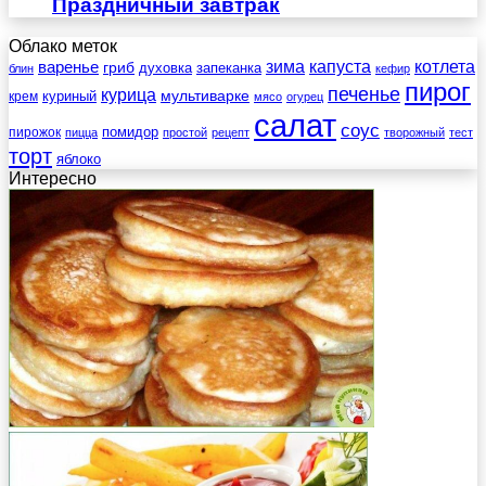
Праздничный завтрак
Облако меток
зима
котлета
варенье
капуста
гриб
духовка
запеканка
блин
кефир
пирог
печенье
курица
мультиварке
куриный
крем
мясо
огурец
салат
соус
помидор
пирожок
пицца
простой
рецепт
творожный
тест
торт
яблоко
Интересно