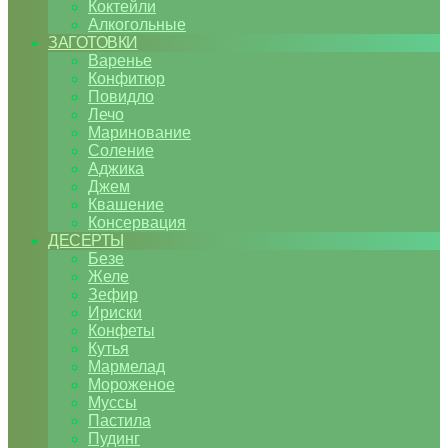
Коктейли
Алкогольные
ЗАГОТОВКИ
Варенье
Конфитюр
Повидло
Лечо
Маринование
Соление
Аджика
Джем
Квашение
Консервация
ДЕСЕРТЫ
Безе
Желе
Зефир
Ириски
Конфеты
Кутья
Мармелад
Мороженое
Муссы
Пастила
Пудинг