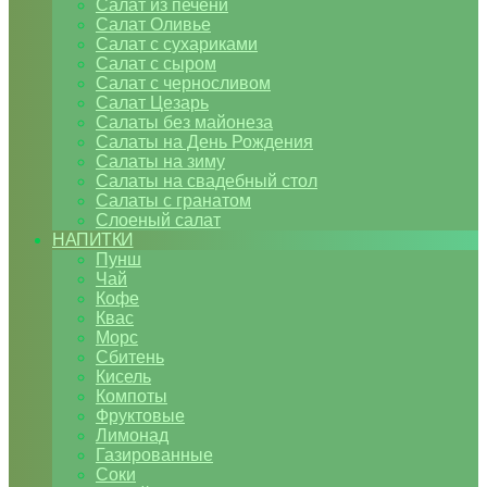
Салат из печени
Салат Оливье
Салат с сухариками
Салат с сыром
Салат с черносливом
Салат Цезарь
Салаты без майонеза
Салаты на День Рождения
Салаты на зиму
Салаты на свадебный стол
Салаты с гранатом
Слоеный салат
НАПИТКИ
Пунш
Чай
Кофе
Квас
Морс
Сбитень
Кисель
Компоты
Фруктовые
Лимонад
Газированные
Соки