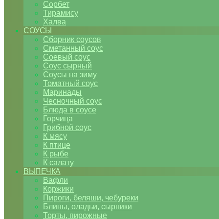
Сорбет
Тирамису
Халва
СОУСЫ
Сборник соусов
Сметанный соус
Соевый соус
Соус сырный
Соусы на зиму
Томатный соус
Маринады
Чесночный соус
Блюда в соусе
Горчица
Грибной соус
К мясу
К птице
К рыбе
К салату
ВЫПЕЧКА
Вафли
Коржики
Пироги, беляши, чебуреки
Блины, оладьи, сырники
Торты, пирожные