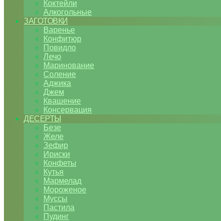
Коктейли
Алкогольные
ЗАГОТОВКИ
Варенье
Конфитюр
Повидло
Лечо
Маринование
Соление
Аджика
Джем
Квашение
Консервация
ДЕСЕРТЫ
Безе
Желе
Зефир
Ириски
Конфеты
Кутья
Мармелад
Мороженое
Муссы
Пастила
Пудинг