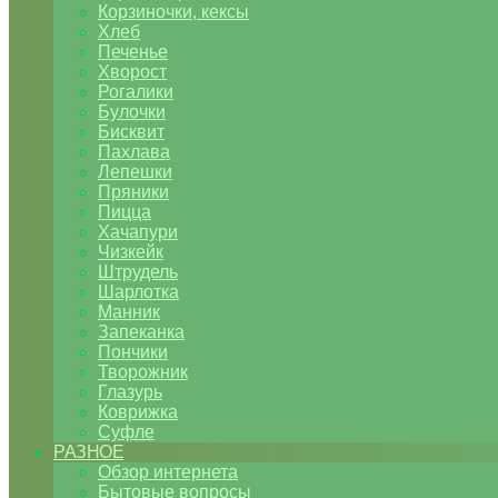
Корзиночки, кексы
Хлеб
Печенье
Хворост
Рогалики
Булочки
Бисквит
Пахлава
Лепешки
Пряники
Пицца
Хачапури
Чизкейк
Штрудель
Шарлотка
Манник
Запеканка
Пончики
Творожник
Глазурь
Коврижка
Суфле
РАЗНОЕ
Обзор интернета
Бытовые вопросы