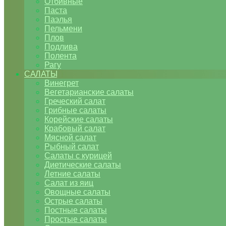
Отбивные
Паста
Паэлья
Пельмени
Плов
Подлива
Полента
Рагу
САЛАТЫ
Винегрет
Вегетарианские салаты
Греческий салат
Грибные салаты
Корейские салаты
Крабовый салат
Мясной салат
Рыбный салат
Салаты с курицей
Диетические салаты
Летние салаты
Салат из яиц
Овощные салаты
Острые салаты
Постные салаты
Простые салаты