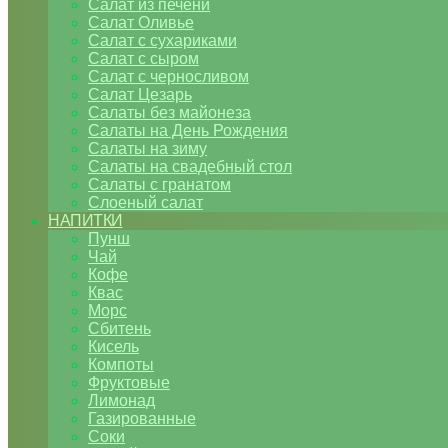
Салат из печени
Салат Оливье
Салат с сухариками
Салат с сыром
Салат с черносливом
Салат Цезарь
Салаты без майонеза
Салаты на День Рождения
Салаты на зиму
Салаты на свадебный стол
Салаты с гранатом
Слоеный салат
НАПИТКИ
Пунш
Чай
Кофе
Квас
Морс
Сбитень
Кисель
Компоты
Фруктовые
Лимонад
Газированные
Соки