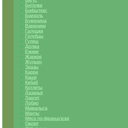
Бигус
Биточки
Бифштекс
Бризоль
Буженина
Вареники
Галушки
Голубцы
Гуляш
Долма
Ежики
Жаркое
Жульен
Зразы
Карри
Каши
Кебаб
Котлеты
Лазанья
Лангет
Лобио
Мамалыга
Манты
Мясо по-французски
Омлет