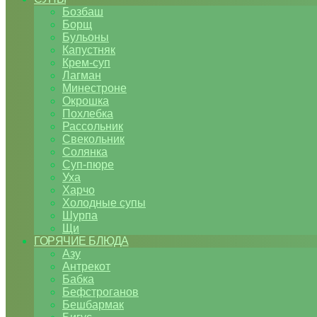
Бозбаш
Борщ
Бульоны
Капустняк
Крем-суп
Лагман
Минестроне
Окрошка
Похлебка
Рассольник
Свекольник
Солянка
Суп-пюре
Уха
Харчо
Холодные супы
Шурпа
Щи
ГОРЯЧИЕ БЛЮДА
Азу
Антрекот
Бабка
Бефстроганов
Бешбармак