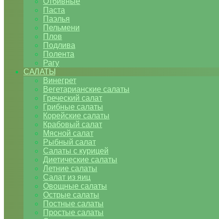
Отбивные
Паста
Паэлья
Пельмени
Плов
Подлива
Полента
Рагу
САЛАТЫ
Винегрет
Вегетарианские салаты
Греческий салат
Грибные салаты
Корейские салаты
Крабовый салат
Мясной салат
Рыбный салат
Салаты с курицей
Диетические салаты
Летние салаты
Салат из яиц
Овощные салаты
Острые салаты
Постные салаты
Простые салаты