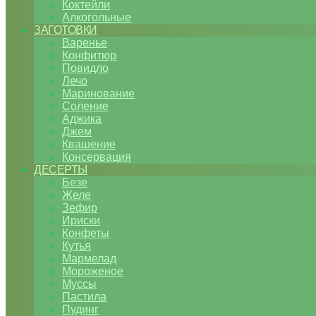
Коктейли
Алкогольные
ЗАГОТОВКИ
Варенье
Конфитюр
Повидло
Лечо
Маринование
Соление
Аджика
Джем
Квашение
Консервация
ДЕСЕРТЫ
Безе
Желе
Зефир
Ириски
Конфеты
Кутья
Мармелад
Мороженое
Муссы
Пастила
Пудинг