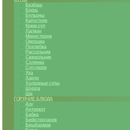
Бозбаш
Борщ
Бульоны
Капустняк
Крем-суп
Лагман
Минестроне
Окрошка
Похлебка
Рассольник
Свекольник
Солянка
Суп-пюре
Уха
Харчо
Холодные супы
Шурпа
Щи
ГОРЯЧИЕ БЛЮДА
Азу
Антрекот
Бабка
Бефстроганов
Бешбармак