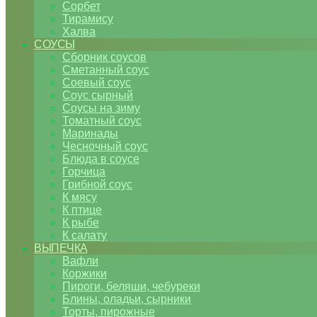
Сорбет
Тирамису
Халва
СОУСЫ
Сборник соусов
Сметанный соус
Соевый соус
Соус сырный
Соусы на зиму
Томатный соус
Маринады
Чесночный соус
Блюда в соусе
Горчица
Грибной соус
К мясу
К птице
К рыбе
К салату
ВЫПЕЧКА
Вафли
Коржики
Пироги, беляши, чебуреки
Блины, оладьи, сырники
Торты, пирожные