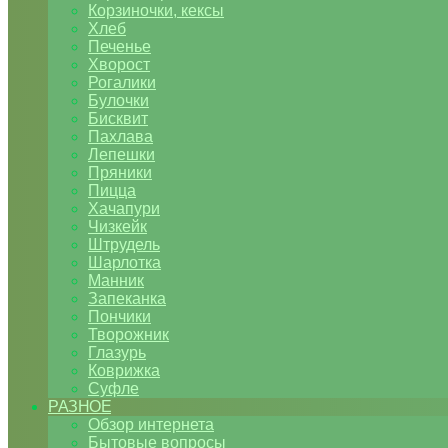
Корзиночки, кексы
Хлеб
Печенье
Хворост
Рогалики
Булочки
Бисквит
Пахлава
Лепешки
Пряники
Пицца
Хачапури
Чизкейк
Штрудель
Шарлотка
Манник
Запеканка
Пончики
Творожник
Глазурь
Коврижка
Суфле
РАЗНОЕ
Обзор интернета
Бытовые вопросы