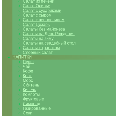
Салат из печени
Салат Оливье
Салат с сухариками
Салат с сыром
Салат с черносливом
Салат Цезарь
Салаты без майонеза
Салаты на День Рождения
Салаты на зиму
Салаты на свадебный стол
Салаты с гранатом
Слоеный салат
НАПИТКИ
Пунш
Чай
Кофе
Квас
Морс
Сбитень
Кисель
Компоты
Фруктовые
Лимонад
Газированные
Соки