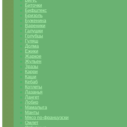
Бигус
Биточки
Бифштекс
Бризоль
Буженина
Вареники
Галушки
Голубцы
Гуляш
Долма
Ежики
Жаркое
Жульен
Зразы
Карри
Каши
Кебаб
Котлеты
Лазанья
Лангет
Лобио
Мамалыга
Манты
Мясо по-французски
Омлет