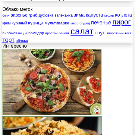
Облако меток
зима
котлета
варенье
капуста
гриб
духовка
запеканка
блин
кефир
пирог
печенье
курица
мультиварке
куриный
крем
мясо
огурец
салат
соус
помидор
пирожок
пицца
простой
рецепт
творожный
тест
торт
яблоко
Интересно