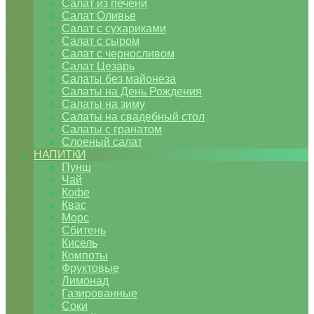
Салат из печени
Салат Оливье
Салат с сухариками
Салат с сыром
Салат с черносливом
Салат Цезарь
Салаты без майонеза
Салаты на День Рождения
Салаты на зиму
Салаты на свадебный стол
Салаты с гранатом
Слоеный салат
НАПИТКИ
Пунш
Чай
Кофе
Квас
Морс
Сбитень
Кисель
Компоты
Фруктовые
Лимонад
Газированные
Соки