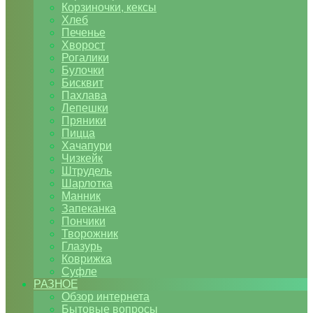
Корзиночки, кексы
Хлеб
Печенье
Хворост
Рогалики
Булочки
Бисквит
Пахлава
Лепешки
Пряники
Пицца
Хачапури
Чизкейк
Штрудель
Шарлотка
Манник
Запеканка
Пончики
Творожник
Глазурь
Коврижка
Суфле
РАЗНОЕ
Обзор интернета
Бытовые вопросы