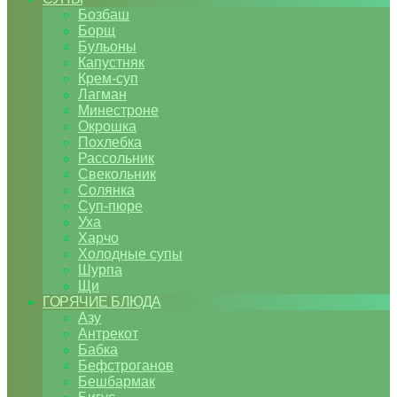
Бозбаш
Борщ
Бульоны
Капустняк
Крем-суп
Лагман
Минестроне
Окрошка
Похлебка
Рассольник
Свекольник
Солянка
Суп-пюре
Уха
Харчо
Холодные супы
Шурпа
Щи
ГОРЯЧИЕ БЛЮДА
Азу
Антрекот
Бабка
Бефстроганов
Бешбармак