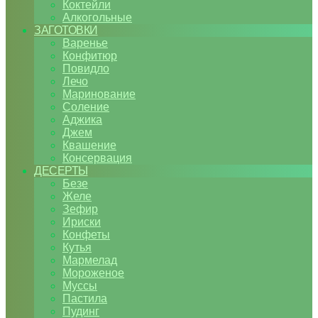
Коктейли
Алкогольные
ЗАГОТОВКИ
Варенье
Конфитюр
Повидло
Лечо
Маринование
Соление
Аджика
Джем
Квашение
Консервация
ДЕСЕРТЫ
Безе
Желе
Зефир
Ириски
Конфеты
Кутья
Мармелад
Мороженое
Муссы
Пастила
Пудинг