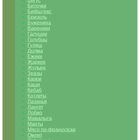
Бигус
Биточки
Бифштекс
Бризоль
Буженина
Вареники
Галушки
Голубцы
Гуляш
Долма
Ежики
Жаркое
Жульен
Зразы
Карри
Каши
Кебаб
Котлеты
Лазанья
Лангет
Лобио
Мамалыга
Манты
Мясо по-французски
Омлет