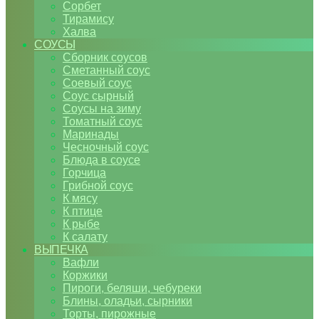
Сорбет
Тирамису
Халва
СОУСЫ
Сборник соусов
Сметанный соус
Соевый соус
Соус сырный
Соусы на зиму
Томатный соус
Маринады
Чесночный соус
Блюда в соусе
Горчица
Грибной соус
К мясу
К птице
К рыбе
К салату
ВЫПЕЧКА
Вафли
Коржики
Пироги, беляши, чебуреки
Блины, оладьи, сырники
Торты, пирожные