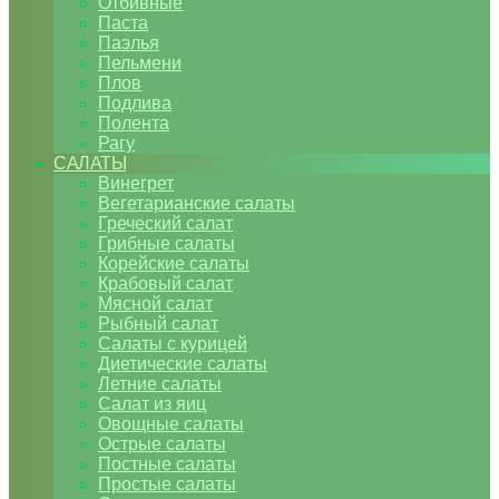
Отбивные
Паста
Паэлья
Пельмени
Плов
Подлива
Полента
Рагу
САЛАТЫ
Винегрет
Вегетарианские салаты
Греческий салат
Грибные салаты
Корейские салаты
Крабовый салат
Мясной салат
Рыбный салат
Салаты с курицей
Диетические салаты
Летние салаты
Салат из яиц
Овощные салаты
Острые салаты
Постные салаты
Простые салаты