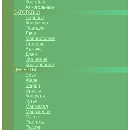
Коктейли
Алкогольные
ЗАГОТОВКИ
Варенье
Конфитюр
Повидло
Лечо
Маринование
Соление
Аджика
Джем
Квашение
Консервация
ДЕСЕРТЫ
Безе
Желе
Зефир
Ириски
Конфеты
Кутья
Мармелад
Мороженое
Муссы
Пастила
Пудинг