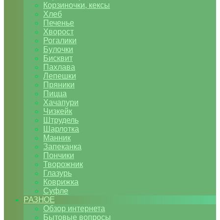
Корзиночки, кексы
Хлеб
Печенье
Хворост
Рогалики
Булочки
Бисквит
Пахлава
Лепешки
Пряники
Пицца
Хачапури
Чизкейк
Штрудель
Шарлотка
Манник
Запеканка
Пончики
Творожник
Глазурь
Коврижка
Суфле
РАЗНОЕ
Обзор интернета
Бытовые вопросы