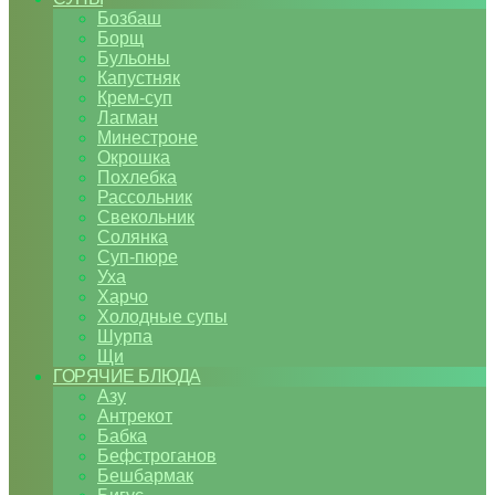
Бозбаш
Борщ
Бульоны
Капустняк
Крем-суп
Лагман
Минестроне
Окрошка
Похлебка
Рассольник
Свекольник
Солянка
Суп-пюре
Уха
Харчо
Холодные супы
Шурпа
Щи
ГОРЯЧИЕ БЛЮДА
Азу
Антрекот
Бабка
Бефстроганов
Бешбармак