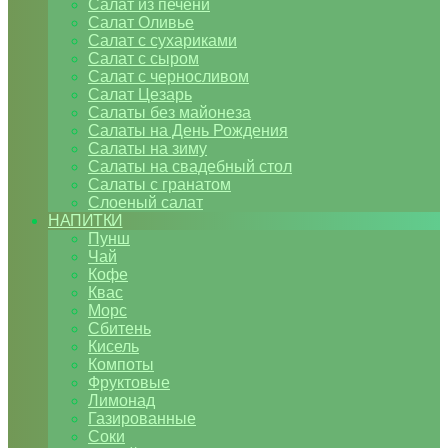
Салат из печени
Салат Оливье
Салат с сухариками
Салат с сыром
Салат с черносливом
Салат Цезарь
Салаты без майонеза
Салаты на День Рождения
Салаты на зиму
Салаты на свадебный стол
Салаты с гранатом
Слоеный салат
НАПИТКИ
Пунш
Чай
Кофе
Квас
Морс
Сбитень
Кисель
Компоты
Фруктовые
Лимонад
Газированные
Соки