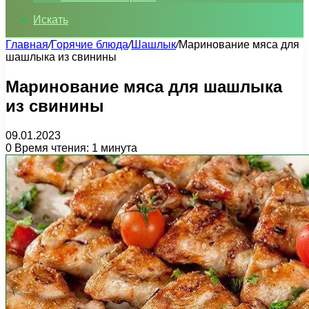
Искать
Главная
/
Горячие блюда
/
Шашлык
/
Маринование мяса для
шашлыка из свинины
Маринование мяса для шашлыка
из свинины
09.01.2023
0
Время чтения: 1 минута