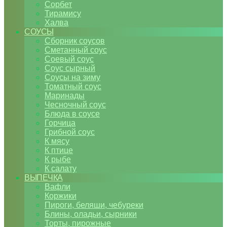
Сорбет
Тирамису
Халва
СОУСЫ
Сборник соусов
Сметанный соус
Соевый соус
Соус сырный
Соусы на зиму
Томатный соус
Маринады
Чесночный соус
Блюда в соусе
Горчица
Грибной соус
К мясу
К птице
К рыбе
К салату
ВЫПЕЧКА
Вафли
Коржики
Пироги, беляши, чебуреки
Блины, оладьи, сырники
Торты, пирожные