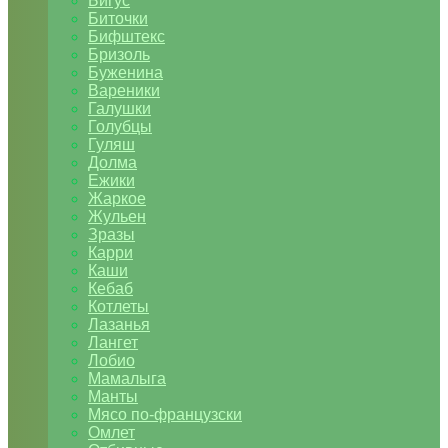
Бигус
Биточки
Бифштекс
Бризоль
Буженина
Вареники
Галушки
Голубцы
Гуляш
Долма
Ежики
Жаркое
Жульен
Зразы
Карри
Каши
Кебаб
Котлеты
Лазанья
Лангет
Лобио
Мамалыга
Манты
Мясо по-французски
Омлет