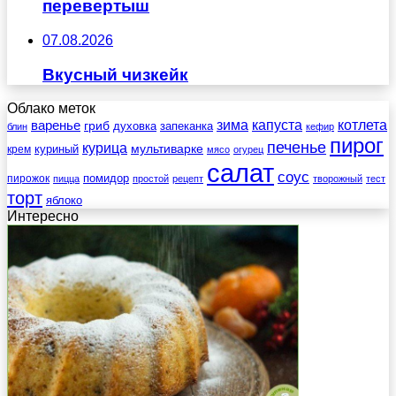
перевертыш
07.08.2026
Вкусный чизкейк
Облако меток
зима
котлета
варенье
капуста
гриб
духовка
запеканка
блин
кефир
пирог
печенье
курица
мультиварке
куриный
крем
мясо
огурец
салат
соус
помидор
пирожок
пицца
простой
рецепт
творожный
тест
торт
яблоко
Интересно