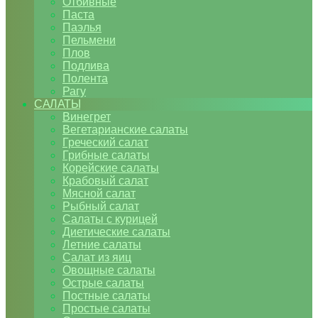
Отбивные
Паста
Паэлья
Пельмени
Плов
Подлива
Полента
Рагу
САЛАТЫ
Винегрет
Вегетарианские салаты
Греческий салат
Грибные салаты
Корейские салаты
Крабовый салат
Мясной салат
Рыбный салат
Салаты с курицей
Диетические салаты
Летние салаты
Салат из яиц
Овощные салаты
Острые салаты
Постные салаты
Простые салаты