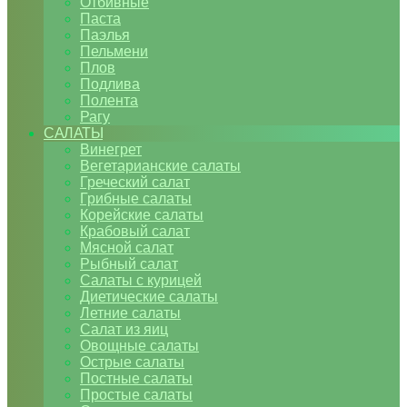
Отбивные
Паста
Паэлья
Пельмени
Плов
Подлива
Полента
Рагу
САЛАТЫ
Винегрет
Вегетарианские салаты
Греческий салат
Грибные салаты
Корейские салаты
Крабовый салат
Мясной салат
Рыбный салат
Салаты с курицей
Диетические салаты
Летние салаты
Салат из яиц
Овощные салаты
Острые салаты
Постные салаты
Простые салаты