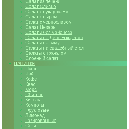
Салат из печени
Салат Оливье
Салат с сухариками
Салат с сыром
Салат с черносливом
Салат Цезарь
Салаты без майонеза
Салаты на День Рождения
Салаты на зиму
Салаты на свадебный стол
Салаты с гранатом
Слоеный салат
НАПИТКИ
Пунш
Чай
Кофе
Квас
Морс
Сбитень
Кисель
Компоты
Фруктовые
Лимонад
Газированные
Соки