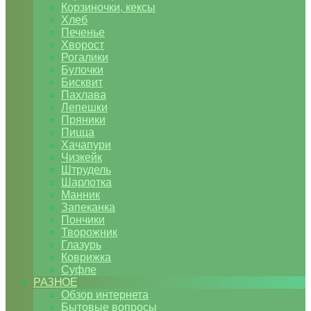
Корзиночки, кексы
Хлеб
Печенье
Хворост
Рогалики
Булочки
Бисквит
Пахлава
Лепешки
Пряники
Пицца
Хачапури
Чизкейк
Штрудель
Шарлотка
Манник
Запеканка
Пончики
Творожник
Глазурь
Коврижка
Суфле
РАЗНОЕ
Обзор интернета
Бытовые вопросы