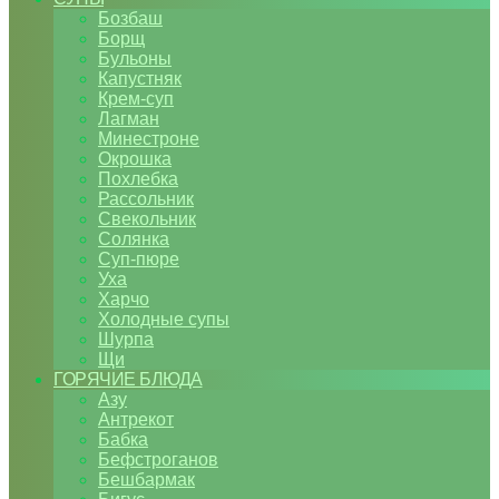
Бозбаш
Борщ
Бульоны
Капустняк
Крем-суп
Лагман
Минестроне
Окрошка
Похлебка
Рассольник
Свекольник
Солянка
Суп-пюре
Уха
Харчо
Холодные супы
Шурпа
Щи
ГОРЯЧИЕ БЛЮДА
Азу
Антрекот
Бабка
Бефстроганов
Бешбармак