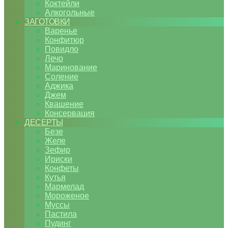
Коктейли
Алкогольные
ЗАГОТОВКИ
Варенье
Конфитюр
Повидло
Лечо
Маринование
Соление
Аджика
Джем
Квашение
Консервация
ДЕСЕРТЫ
Безе
Желе
Зефир
Ириски
Конфеты
Кутья
Мармелад
Мороженое
Муссы
Пастила
Пудинг