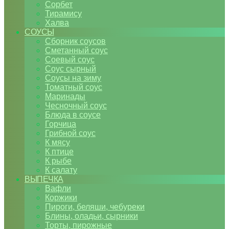
Сорбет
Тирамису
Халва
СОУСЫ
Сборник соусов
Сметанный соус
Соевый соус
Соус сырный
Соусы на зиму
Томатный соус
Маринады
Чесночный соус
Блюда в соусе
Горчица
Грибной соус
К мясу
К птице
К рыбе
К салату
ВЫПЕЧКА
Вафли
Коржики
Пироги, беляши, чебуреки
Блины, оладьи, сырники
Торты, пирожные