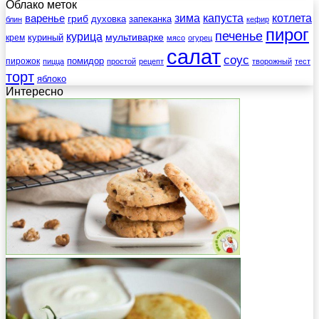
Облако меток
зима
котлета
варенье
капуста
гриб
духовка
запеканка
блин
кефир
пирог
печенье
курица
мультиварке
куриный
крем
мясо
огурец
салат
соус
помидор
пирожок
пицца
простой
рецепт
творожный
тест
торт
яблоко
Интересно