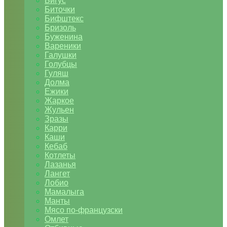
Бигус
Биточки
Бифштекс
Бризоль
Буженина
Вареники
Галушки
Голубцы
Гуляш
Долма
Ежики
Жаркое
Жульен
Зразы
Карри
Каши
Кебаб
Котлеты
Лазанья
Лангет
Лобио
Мамалыга
Манты
Мясо по-французски
Омлет