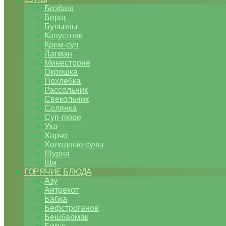
Бозбаш
Борщ
Бульоны
Капустняк
Крем-суп
Лагман
Минестроне
Окрошка
Похлебка
Рассольник
Свекольник
Солянка
Суп-пюре
Уха
Харчо
Холодные супы
Шурпа
Щи
ГОРЯЧИЕ БЛЮДА
Азу
Антрекот
Бабка
Бефстроганов
Бешбармак