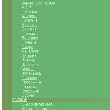
Корзиночки, кексы
Хлеб
Печенье
Хворост
Рогалики
Булочки
Бисквит
Пахлава
Лепешки
Пряники
Пицца
Хачапури
Чизкейк
Штрудель
Шарлотка
Манник
Запеканка
Пончики
Творожник
Глазурь
Коврижка
Суфле
РАЗНОЕ
Обзор интернета
Бытовые вопросы