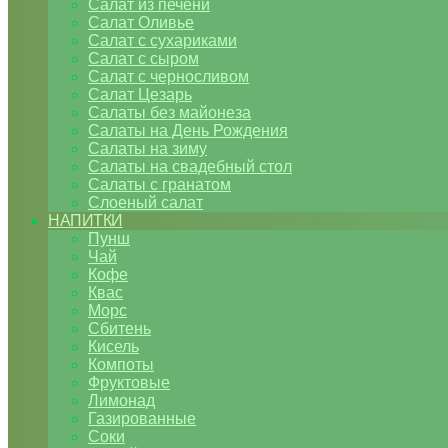
Салат из печени
Салат Оливье
Салат с сухариками
Салат с сыром
Салат с черносливом
Салат Цезарь
Салаты без майонеза
Салаты на День Рождения
Салаты на зиму
Салаты на свадебный стол
Салаты с гранатом
Слоеный салат
НАПИТКИ
Пунш
Чай
Кофе
Квас
Морс
Сбитень
Кисель
Компоты
Фруктовые
Лимонад
Газированные
Соки