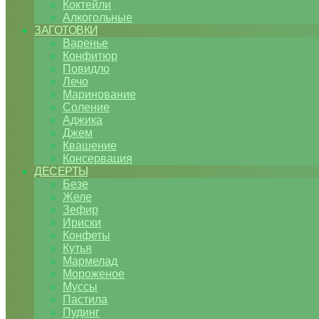
Коктейли
Алкогольные
ЗАГОТОВКИ
Варенье
Конфитюр
Повидло
Лечо
Маринование
Соление
Аджика
Джем
Квашение
Консервация
ДЕСЕРТЫ
Безе
Желе
Зефир
Ириски
Конфеты
Кутья
Мармелад
Мороженое
Муссы
Пастила
Пудинг