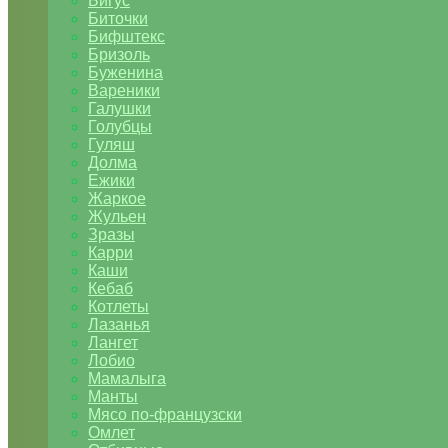
Бигус
Биточки
Бифштекс
Бризоль
Буженина
Вареники
Галушки
Голубцы
Гуляш
Долма
Ежики
Жаркое
Жульен
Зразы
Карри
Каши
Кебаб
Котлеты
Лазанья
Лангет
Лобио
Мамалыга
Манты
Мясо по-французски
Омлет