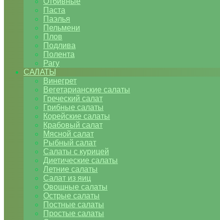
Отбивные
Паста
Паэлья
Пельмени
Плов
Подлива
Полента
Рагу
САЛАТЫ
Винегрет
Вегетарианские салаты
Греческий салат
Грибные салаты
Корейские салаты
Крабовый салат
Мясной салат
Рыбный салат
Салаты с курицей
Диетические салаты
Летние салаты
Салат из яиц
Овощные салаты
Острые салаты
Постные салаты
Простые салаты