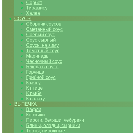
Сорбет
Тирамису
Халва
СОУСЫ
Сборник соусов
Сметанный соус
Соевый соус
Соус сырный
Соусы на зиму
Томатный соус
Маринады
Чесночный соус
Блюда в соусе
Горчица
Грибной соус
К мясу
К птице
К рыбе
К салату
ВЫПЕЧКА
Вафли
Коржики
Пироги, беляши, чебуреки
Блины, оладьи, сырники
Торты, пирожные