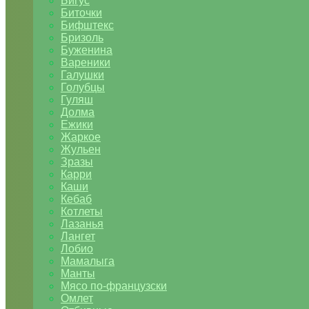
Бигус
Биточки
Бифштекс
Бризоль
Буженина
Вареники
Галушки
Голубцы
Гуляш
Долма
Ежики
Жаркое
Жульен
Зразы
Карри
Каши
Кебаб
Котлеты
Лазанья
Лангет
Лобио
Мамалыга
Манты
Мясо по-французски
Омлет