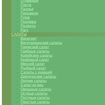
Отбивные
Паста
Паэлья
Пельмени
Плов
Подлива
Полента
Рагу
САЛАТЫ
Винегрет
Вегетарианские салаты
Греческий салат
Грибные салаты
Корейские салаты
Крабовый салат
Мясной салат
Рыбный салат
Салаты с курицей
Диетические салаты
Летние салаты
Салат из яиц
Овощные салаты
Острые салаты
Постные салаты
Простые салаты