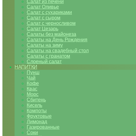
Салат из печени
Салат Оливье
Салат с сухариками
Салат с сыром
Салат с черносливом
Салат Цезарь
Салаты без майонеза
Салаты на День Рождения
Салаты на зиму
Салаты на свадебный стол
Салаты с гранатом
Слоеный салат
НАПИТКИ
Пунш
Чай
Кофе
Квас
Морс
Сбитень
Кисель
Компоты
Фруктовые
Лимонад
Газированные
Соки