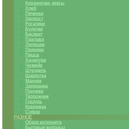
Корзиночки, кексы
Хлеб
Печенье
Хворост
Рогалики
Булочки
Бисквит
Пахлава
Лепешки
Пряники
Пицца
Хачапури
Чизкейк
Штрудель
Шарлотка
Манник
Запеканка
Пончики
Творожник
Глазурь
Коврижка
Суфле
РАЗНОЕ
Обзор интернета
Бытовые вопросы