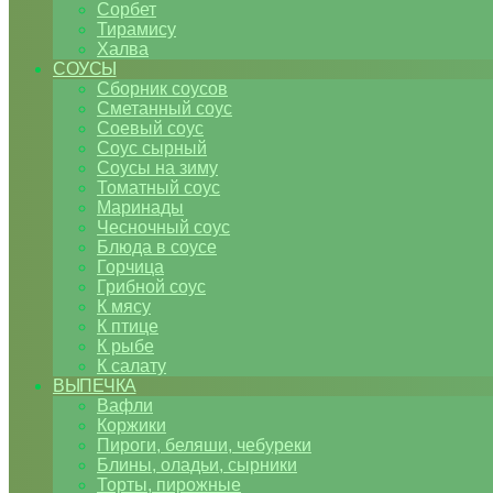
Сорбет
Тирамису
Халва
СОУСЫ
Сборник соусов
Сметанный соус
Соевый соус
Соус сырный
Соусы на зиму
Томатный соус
Маринады
Чесночный соус
Блюда в соусе
Горчица
Грибной соус
К мясу
К птице
К рыбе
К салату
ВЫПЕЧКА
Вафли
Коржики
Пироги, беляши, чебуреки
Блины, оладьи, сырники
Торты, пирожные