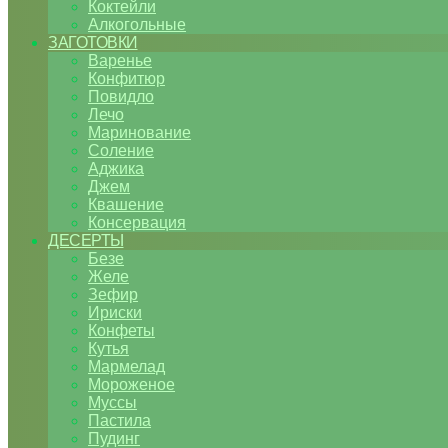
Коктейли
Алкогольные
ЗАГОТОВКИ
Варенье
Конфитюр
Повидло
Лечо
Маринование
Соление
Аджика
Джем
Квашение
Консервация
ДЕСЕРТЫ
Безе
Желе
Зефир
Ириски
Конфеты
Кутья
Мармелад
Мороженое
Муссы
Пастила
Пудинг