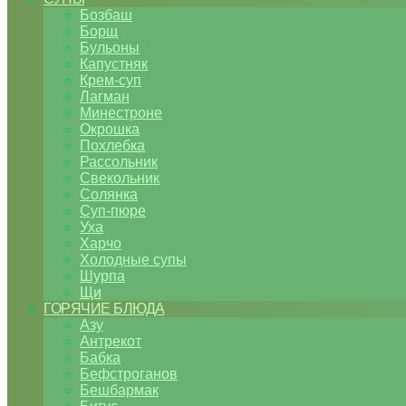
Бозбаш
Борщ
Бульоны
Капустняк
Крем-суп
Лагман
Минестроне
Окрошка
Похлебка
Рассольник
Свекольник
Солянка
Суп-пюре
Уха
Харчо
Холодные супы
Шурпа
Щи
ГОРЯЧИЕ БЛЮДА
Азу
Антрекот
Бабка
Бефстроганов
Бешбармак