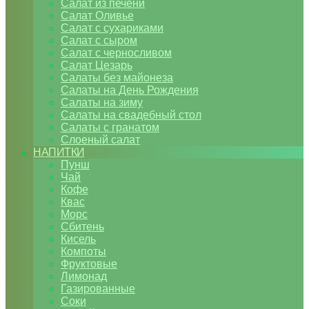
Салат из печени
Салат Оливье
Салат с сухариками
Салат с сыром
Салат с черносливом
Салат Цезарь
Салаты без майонеза
Салаты на День Рождения
Салаты на зиму
Салаты на свадебный стол
Салаты с гранатом
Слоеный салат
НАПИТКИ
Пунш
Чай
Кофе
Квас
Морс
Сбитень
Кисель
Компоты
Фруктовые
Лимонад
Газированные
Соки