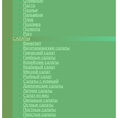
Отбивные
Паста
Паэлья
Пельмени
Плов
Подлива
Полента
Рагу
САЛАТЫ
Винегрет
Вегетарианские салаты
Греческий салат
Грибные салаты
Корейские салаты
Крабовый салат
Мясной салат
Рыбный салат
Салаты с курицей
Диетические салаты
Летние салаты
Салат из яиц
Овощные салаты
Острые салаты
Постные салаты
Простые салаты