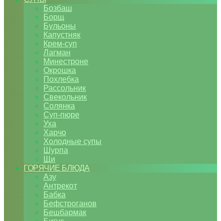
Бозбаш
Борщ
Бульоны
Капустняк
Крем-суп
Лагман
Минестроне
Окрошка
Похлебка
Рассольник
Свекольник
Солянка
Суп-пюре
Уха
Харчо
Холодные супы
Шурпа
Щи
ГОРЯЧИЕ БЛЮДА
Азу
Антрекот
Бабка
Бефстроганов
Бешбармак