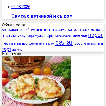
06.08.2026
Самса с ветчиной и сыром
Облако меток
зима
котлета
варенье
капуста
гриб
духовка
запеканка
блин
кефир
пирог
печенье
курица
мультиварке
куриный
крем
мясо
огурец
салат
соус
помидор
пирожок
пицца
простой
рецепт
творожный
тест
торт
яблоко
Интересно