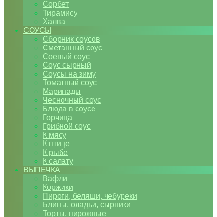
Сорбет
Тирамису
Халва
СОУСЫ
Сборник соусов
Сметанный соус
Соевый соус
Соус сырный
Соусы на зиму
Томатный соус
Маринады
Чесночный соус
Блюда в соусе
Горчица
Грибной соус
К мясу
К птице
К рыбе
К салату
ВЫПЕЧКА
Вафли
Коржики
Пироги, беляши, чебуреки
Блины, оладьи, сырники
Торты, пирожные