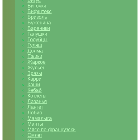
Бигус
Биточки
Бифштекс
Бризоль
Буженина
Вареники
Галушки
Голубцы
Гуляш
Долма
Ежики
Жаркое
Жульен
Зразы
Карри
Каши
Кебаб
Котлеты
Лазанья
Лангет
Лобио
Мамалыга
Манты
Мясо по-французски
Омлет