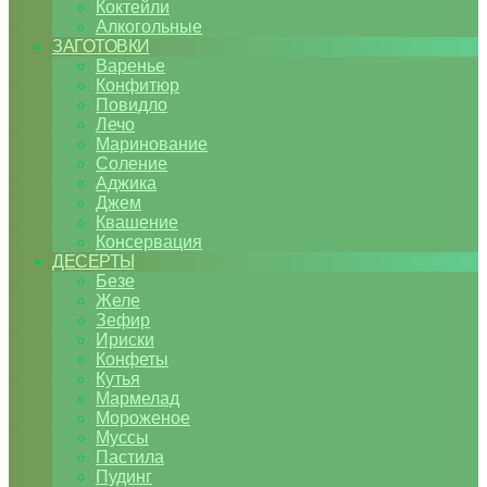
Коктейли
Алкогольные
ЗАГОТОВКИ
Варенье
Конфитюр
Повидло
Лечо
Маринование
Соление
Аджика
Джем
Квашение
Консервация
ДЕСЕРТЫ
Безе
Желе
Зефир
Ириски
Конфеты
Кутья
Мармелад
Мороженое
Муссы
Пастила
Пудинг