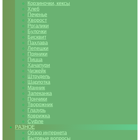
Корзиночки, кексы
Хлеб
Печенье
Хворост
Рогалики
Булочки
Бисквит
Пахлава
Лепешки
Пряники
Пицца
Хачапури
Чизкейк
Штрудель
Шарлотка
Манник
Запеканка
Пончики
Творожник
Глазурь
Коврижка
Суфле
РАЗНОЕ
Обзор интернета
Бытовые вопросы