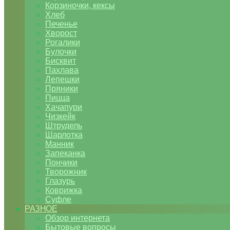
Корзиночки, кексы
Хлеб
Печенье
Хворост
Рогалики
Булочки
Бисквит
Пахлава
Лепешки
Пряники
Пицца
Хачапури
Чизкейк
Штрудель
Шарлотка
Манник
Запеканка
Пончики
Творожник
Глазурь
Коврижка
Суфле
РАЗНОЕ
Обзор интернета
Бытовые вопросы