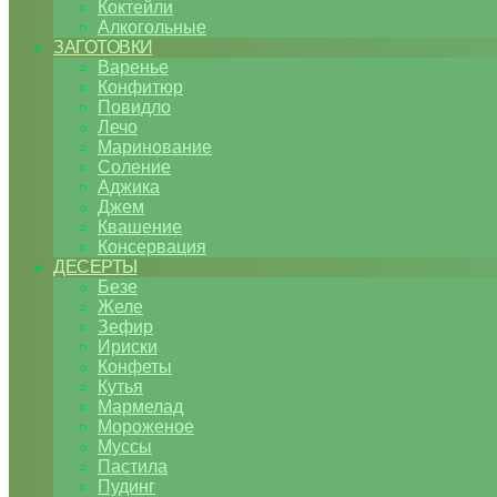
Коктейли
Алкогольные
ЗАГОТОВКИ
Варенье
Конфитюр
Повидло
Лечо
Маринование
Соление
Аджика
Джем
Квашение
Консервация
ДЕСЕРТЫ
Безе
Желе
Зефир
Ириски
Конфеты
Кутья
Мармелад
Мороженое
Муссы
Пастила
Пудинг