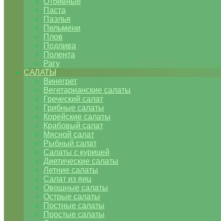
Отбивные
Паста
Паэлья
Пельмени
Плов
Подлива
Полента
Рагу
САЛАТЫ
Винегрет
Вегетарианские салаты
Греческий салат
Грибные салаты
Корейские салаты
Крабовый салат
Мясной салат
Рыбный салат
Салаты с курицей
Диетические салаты
Летние салаты
Салат из яиц
Овощные салаты
Острые салаты
Постные салаты
Простые салаты