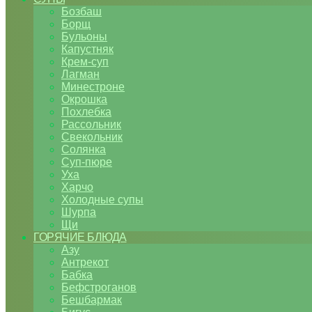
Бозбаш
Борщ
Бульоны
Капустняк
Крем-суп
Лагман
Минестроне
Окрошка
Похлебка
Рассольник
Свекольник
Солянка
Суп-пюре
Уха
Харчо
Холодные супы
Шурпа
Щи
ГОРЯЧИЕ БЛЮДА
Азу
Антрекот
Бабка
Бефстроганов
Бешбармак