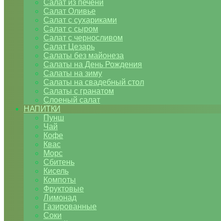
Салат из печени
Салат Оливье
Салат с сухариками
Салат с сыром
Салат с черносливом
Салат Цезарь
Салаты без майонеза
Салаты на День Рождения
Салаты на зиму
Салаты на свадебный стол
Салаты с гранатом
Слоеный салат
НАПИТКИ
Пунш
Чай
Кофе
Квас
Морс
Сбитень
Кисель
Компоты
Фруктовые
Лимонад
Газированные
Соки