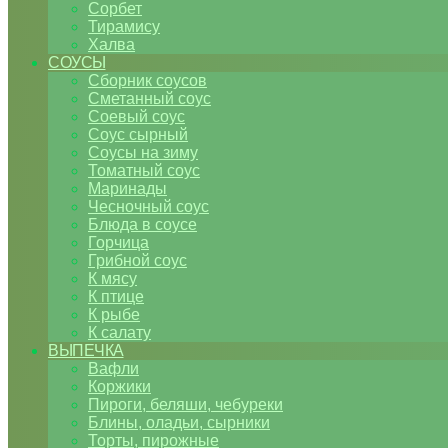
Сорбет
Тирамису
Халва
СОУСЫ
Сборник соусов
Сметанный соус
Соевый соус
Соус сырный
Соусы на зиму
Томатный соус
Маринады
Чесночный соус
Блюда в соусе
Горчица
Грибной соус
К мясу
К птице
К рыбе
К салату
ВЫПЕЧКА
Вафли
Коржики
Пироги, беляши, чебуреки
Блины, оладьи, сырники
Торты, пирожные