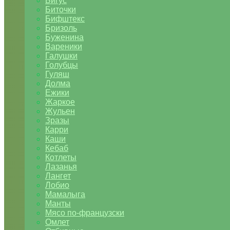
Бигус
Биточки
Бифштекс
Бризоль
Буженина
Вареники
Галушки
Голубцы
Гуляш
Долма
Ежики
Жаркое
Жульен
Зразы
Карри
Каши
Кебаб
Котлеты
Лазанья
Лангет
Лобио
Мамалыга
Манты
Мясо по-французски
Омлет