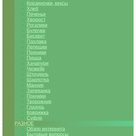
Корзиночки, кексы
Хлеб
Печенье
Хворост
Рогалики
Булочки
Бисквит
Пахлава
Лепешки
Пряники
Пицца
Хачапури
Чизкейк
Штрудель
Шарлотка
Манник
Запеканка
Пончики
Творожник
Глазурь
Коврижка
Суфле
РАЗНОЕ
Обзор интернета
Бытовые вопросы