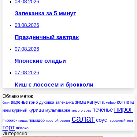
08.08.2026
Запеканка за 5 минут
08.08.2026
Праздничный завтрак
07.08.2026
Японские оладьи
07.08.2026
Киш с лососем и брокколи
Облако меток
зима
котлета
варенье
капуста
гриб
духовка
запеканка
блин
кефир
пирог
печенье
курица
мультиварке
куриный
крем
мясо
огурец
салат
соус
помидор
пирожок
пицца
простой
рецепт
творожный
тест
торт
яблоко
Интересно