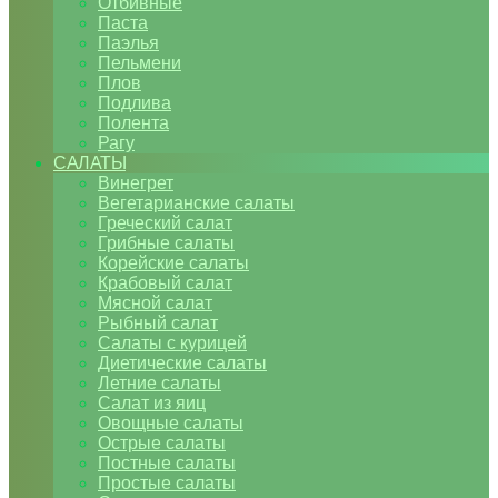
Отбивные
Паста
Паэлья
Пельмени
Плов
Подлива
Полента
Рагу
САЛАТЫ
Винегрет
Вегетарианские салаты
Греческий салат
Грибные салаты
Корейские салаты
Крабовый салат
Мясной салат
Рыбный салат
Салаты с курицей
Диетические салаты
Летние салаты
Салат из яиц
Овощные салаты
Острые салаты
Постные салаты
Простые салаты