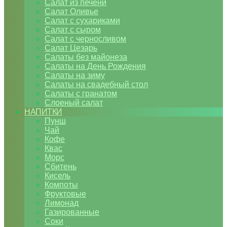
Салат из печени
Салат Оливье
Салат с сухариками
Салат с сыром
Салат с черносливом
Салат Цезарь
Салаты без майонеза
Салаты на День Рождения
Салаты на зиму
Салаты на свадебный стол
Салаты с гранатом
Слоеный салат
НАПИТКИ
Пунш
Чай
Кофе
Квас
Морс
Сбитень
Кисель
Компоты
Фруктовые
Лимонад
Газированные
Соки