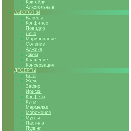
Коктейли
Алкогольные
ЗАГОТОВКИ
Варенье
Конфитюр
Повидло
Лечо
Маринование
Соление
Аджика
Джем
Квашение
Консервация
ДЕСЕРТЫ
Безе
Желе
Зефир
Ириски
Конфеты
Кутья
Мармелад
Мороженое
Муссы
Пастила
Пудинг