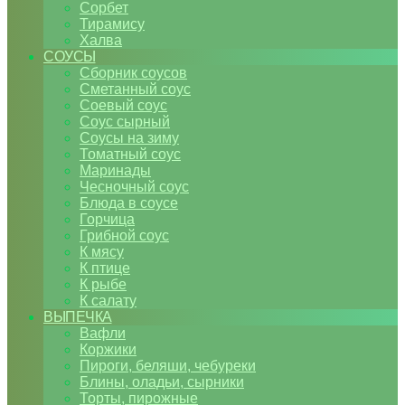
Сорбет
Тирамису
Халва
СОУСЫ
Сборник соусов
Сметанный соус
Соевый соус
Соус сырный
Соусы на зиму
Томатный соус
Маринады
Чесночный соус
Блюда в соусе
Горчица
Грибной соус
К мясу
К птице
К рыбе
К салату
ВЫПЕЧКА
Вафли
Коржики
Пироги, беляши, чебуреки
Блины, оладьи, сырники
Торты, пирожные