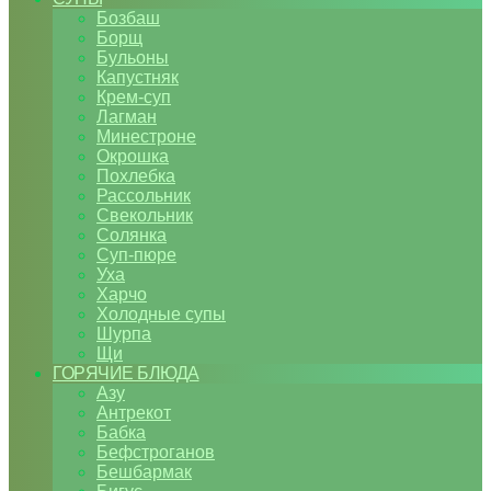
Бозбаш
Борщ
Бульоны
Капустняк
Крем-суп
Лагман
Минестроне
Окрошка
Похлебка
Рассольник
Свекольник
Солянка
Суп-пюре
Уха
Харчо
Холодные супы
Шурпа
Щи
ГОРЯЧИЕ БЛЮДА
Азу
Антрекот
Бабка
Бефстроганов
Бешбармак