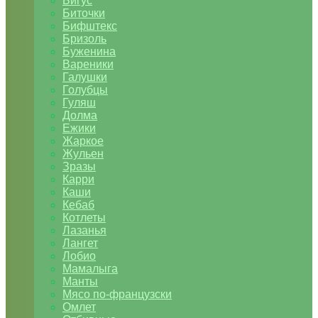
Бигус
Биточки
Бифштекс
Бризоль
Буженина
Вареники
Галушки
Голубцы
Гуляш
Долма
Ежики
Жаркое
Жульен
Зразы
Карри
Каши
Кебаб
Котлеты
Лазанья
Лангет
Лобио
Мамалыга
Манты
Мясо по-французски
Омлет