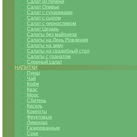
Салат из печени
Салат Оливье
Салат с сухариками
Салат с сыром
Салат с черносливом
Салат Цезарь
Салаты без майонеза
Салаты на День Рождения
Салаты на зиму
Салаты на свадебный стол
Салаты с гранатом
Слоеный салат
НАПИТКИ
Пунш
Чай
Кофе
Квас
Морс
Сбитень
Кисель
Компоты
Фруктовые
Лимонад
Газированные
Соки