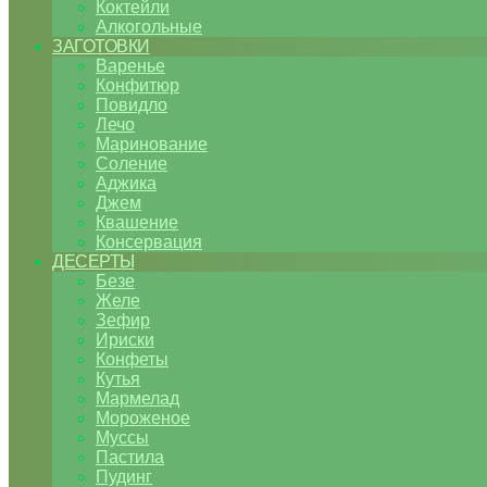
Коктейли
Алкогольные
ЗАГОТОВКИ
Варенье
Конфитюр
Повидло
Лечо
Маринование
Соление
Аджика
Джем
Квашение
Консервация
ДЕСЕРТЫ
Безе
Желе
Зефир
Ириски
Конфеты
Кутья
Мармелад
Мороженое
Муссы
Пастила
Пудинг