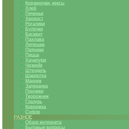
Корзиночки, кексы
Хлеб
Печенье
Хворост
Рогалики
Булочки
Бисквит
Пахлава
Лепешки
Пряники
Пицца
Хачапури
Чизкейк
Штрудель
Шарлотка
Манник
Запеканка
Пончики
Творожник
Глазурь
Коврижка
Суфле
РАЗНОЕ
Обзор интернета
Бытовые вопросы