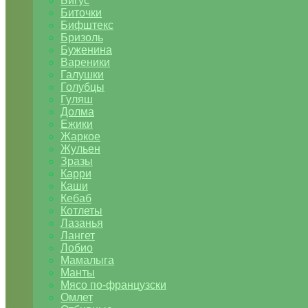
Бигус
Биточки
Бифштекс
Бризоль
Буженина
Вареники
Галушки
Голубцы
Гуляш
Долма
Ежики
Жаркое
Жульен
Зразы
Карри
Каши
Кебаб
Котлеты
Лазанья
Лангет
Лобио
Мамалыга
Манты
Мясо по-французски
Омлет