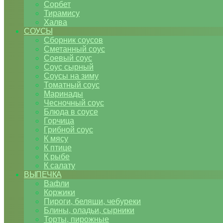
Сорбет
Тирамису
Халва
СОУСЫ
Сборник соусов
Сметанный соус
Соевый соус
Соус сырный
Соусы на зиму
Томатный соус
Маринады
Чесночный соус
Блюда в соусе
Горчица
Грибной соус
К мясу
К птице
К рыбе
К салату
ВЫПЕЧКА
Вафли
Коржики
Пироги, беляши, чебуреки
Блины, оладьи, сырники
Торты, пирожные