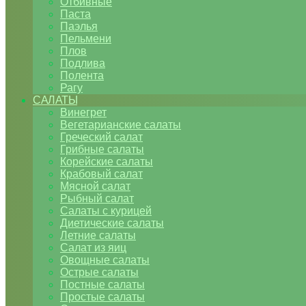
Отбивные
Паста
Паэлья
Пельмени
Плов
Подлива
Полента
Рагу
САЛАТЫ
Винегрет
Вегетарианские салаты
Греческий салат
Грибные салаты
Корейские салаты
Крабовый салат
Мясной салат
Рыбный салат
Салаты с курицей
Диетические салаты
Летние салаты
Салат из яиц
Овощные салаты
Острые салаты
Постные салаты
Простые салаты