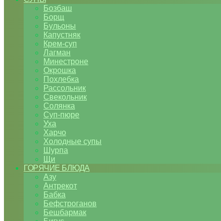
Бозбаш
Борщ
Бульоны
Капустняк
Крем-суп
Лагман
Минестроне
Окрошка
Похлебка
Рассольник
Свекольник
Солянка
Суп-пюре
Уха
Харчо
Холодные супы
Шурпа
Щи
ГОРЯЧИЕ БЛЮДА
Азу
Антрекот
Бабка
Бефстроганов
Бешбармак