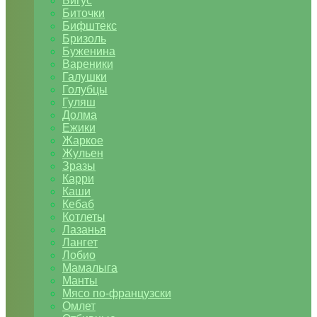
Бигус
Биточки
Бифштекс
Бризоль
Буженина
Вареники
Галушки
Голубцы
Гуляш
Долма
Ежики
Жаркое
Жульен
Зразы
Карри
Каши
Кебаб
Котлеты
Лазанья
Лангет
Лобио
Мамалыга
Манты
Мясо по-французски
Омлет