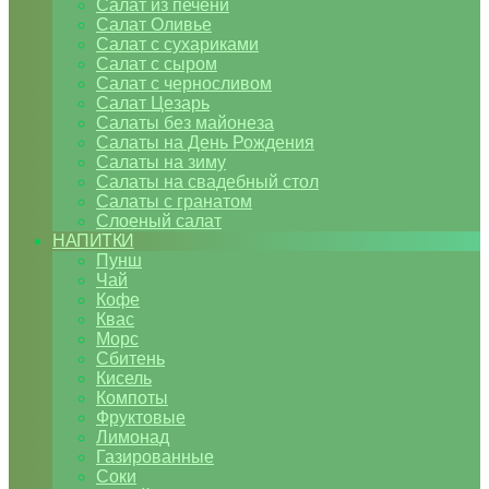
Салат из печени
Салат Оливье
Салат с сухариками
Салат с сыром
Салат с черносливом
Салат Цезарь
Салаты без майонеза
Салаты на День Рождения
Салаты на зиму
Салаты на свадебный стол
Салаты с гранатом
Слоеный салат
НАПИТКИ
Пунш
Чай
Кофе
Квас
Морс
Сбитень
Кисель
Компоты
Фруктовые
Лимонад
Газированные
Соки