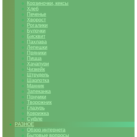
Корзиночки, кексы
Хлеб
Печенье
Хворост
Рогалики
Булочки
Бисквит
Пахлава
Лепешки
Пряники
Пицца
Хачапури
Чизкейк
Штрудель
Шарлотка
Манник
Запеканка
Пончики
Творожник
Глазурь
Коврижка
Суфле
РАЗНОЕ
Обзор интернета
Бытовые вопросы