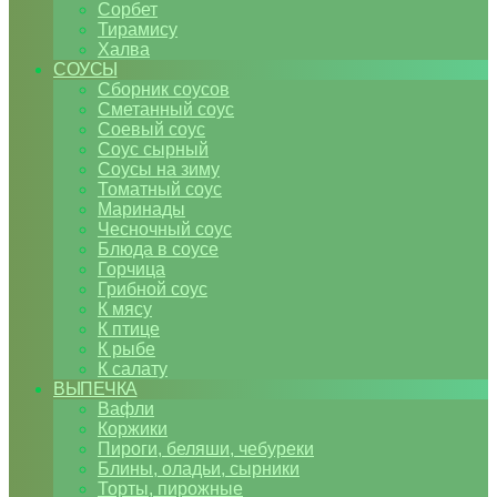
Сорбет
Тирамису
Халва
СОУСЫ
Сборник соусов
Сметанный соус
Соевый соус
Соус сырный
Соусы на зиму
Томатный соус
Маринады
Чесночный соус
Блюда в соусе
Горчица
Грибной соус
К мясу
К птице
К рыбе
К салату
ВЫПЕЧКА
Вафли
Коржики
Пироги, беляши, чебуреки
Блины, оладьи, сырники
Торты, пирожные