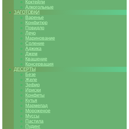
Коктейли
Алкогольные
ЗАГОТОВКИ
Варенье
Конфитюр
Повидло
Лечо
Маринование
Соление
Аджика
Джем
Квашение
Консервация
ДЕСЕРТЫ
Безе
Желе
Зефир
Ириски
Конфеты
Кутья
Мармелад
Мороженое
Муссы
Пастила
Пудинг