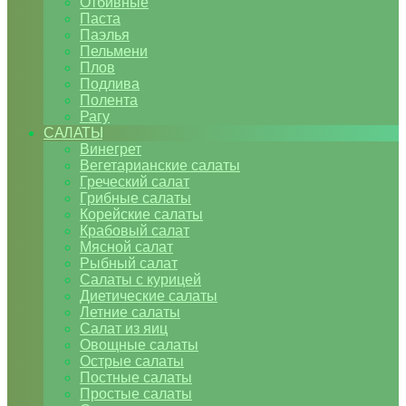
Отбивные
Паста
Паэлья
Пельмени
Плов
Подлива
Полента
Рагу
САЛАТЫ
Винегрет
Вегетарианские салаты
Греческий салат
Грибные салаты
Корейские салаты
Крабовый салат
Мясной салат
Рыбный салат
Салаты с курицей
Диетические салаты
Летние салаты
Салат из яиц
Овощные салаты
Острые салаты
Постные салаты
Простые салаты