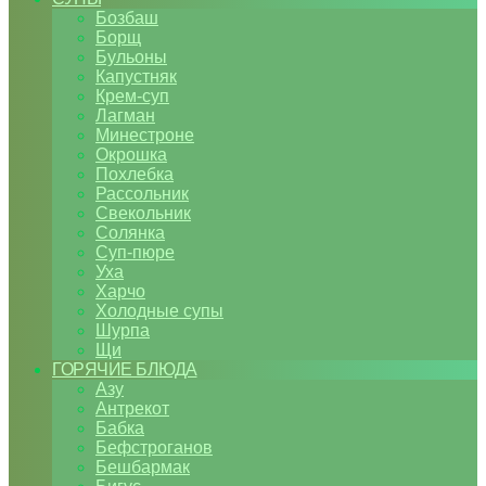
Бозбаш
Борщ
Бульоны
Капустняк
Крем-суп
Лагман
Минестроне
Окрошка
Похлебка
Рассольник
Свекольник
Солянка
Суп-пюре
Уха
Харчо
Холодные супы
Шурпа
Щи
ГОРЯЧИЕ БЛЮДА
Азу
Антрекот
Бабка
Бефстроганов
Бешбармак