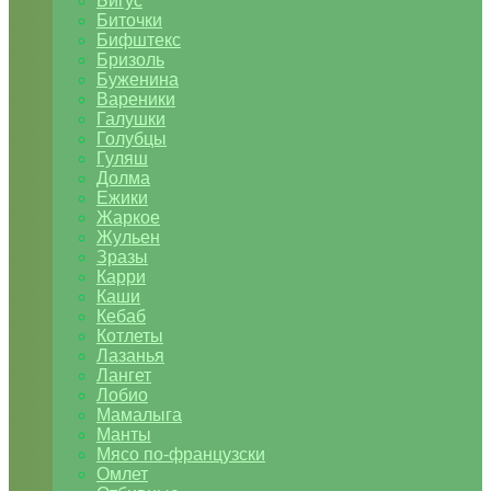
Бигус
Биточки
Бифштекс
Бризоль
Буженина
Вареники
Галушки
Голубцы
Гуляш
Долма
Ежики
Жаркое
Жульен
Зразы
Карри
Каши
Кебаб
Котлеты
Лазанья
Лангет
Лобио
Мамалыга
Манты
Мясо по-французски
Омлет