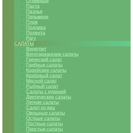
Отбивные
Паста
Паэлья
Пельмени
Плов
Подлива
Полента
Рагу
САЛАТЫ
Винегрет
Вегетарианские салаты
Греческий салат
Грибные салаты
Корейские салаты
Крабовый салат
Мясной салат
Рыбный салат
Салаты с курицей
Диетические салаты
Летние салаты
Салат из яиц
Овощные салаты
Острые салаты
Постные салаты
Простые салаты