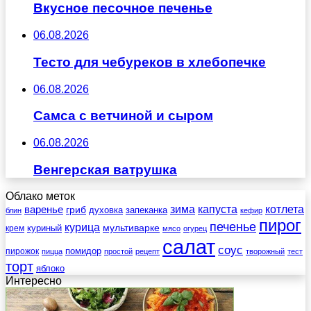
Вкусное песочное печенье
06.08.2026
Тесто для чебуреков в хлебопечке
06.08.2026
Самса с ветчиной и сыром
06.08.2026
Венгерская ватрушка
Облако меток
зима
котлета
варенье
капуста
гриб
духовка
запеканка
блин
кефир
пирог
печенье
курица
мультиварке
куриный
крем
мясо
огурец
салат
соус
помидор
пирожок
пицца
простой
рецепт
творожный
тест
торт
яблоко
Интересно