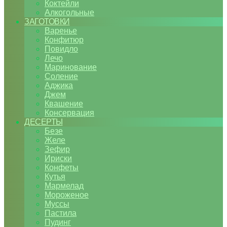
Коктейли
Алкогольные
ЗАГОТОВКИ
Варенье
Конфитюр
Повидло
Лечо
Маринование
Соление
Аджика
Джем
Квашение
Консервация
ДЕСЕРТЫ
Безе
Желе
Зефир
Ириски
Конфеты
Кутья
Мармелад
Мороженое
Муссы
Пастила
Пудинг