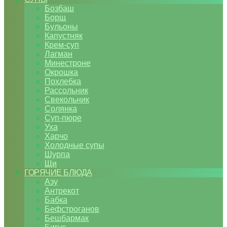
Бозбаш
Борщ
Бульоны
Капустняк
Крем-суп
Лагман
Минестроне
Окрошка
Похлебка
Рассольник
Свекольник
Солянка
Суп-пюре
Уха
Харчо
Холодные супы
Шурпа
Щи
ГОРЯЧИЕ БЛЮДА
Азу
Антрекот
Бабка
Бефстроганов
Бешбармак