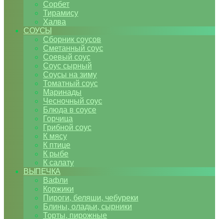
Сорбет
Тирамису
Халва
СОУСЫ
Сборник соусов
Сметанный соус
Соевый соус
Соус сырный
Соусы на зиму
Томатный соус
Маринады
Чесночный соус
Блюда в соусе
Горчица
Грибной соус
К мясу
К птице
К рыбе
К салату
ВЫПЕЧКА
Вафли
Коржики
Пироги, беляши, чебуреки
Блины, оладьи, сырники
Торты, пирожные