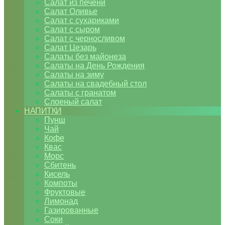
Салат из печени
Салат Оливье
Салат с сухариками
Салат с сыром
Салат с черносливом
Салат Цезарь
Салаты без майонеза
Салаты на День Рождения
Салаты на зиму
Салаты на свадебный стол
Салаты с гранатом
Слоеный салат
НАПИТКИ
Пунш
Чай
Кофе
Квас
Морс
Сбитень
Кисель
Компоты
Фруктовые
Лимонад
Газированные
Соки