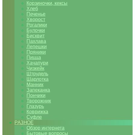
Корзиночки, кексы
Хлеб
Печенье
Хворост
Рогалики
Булочки
Бисквит
Пахлава
Лепешки
Пряники
Пицца
Хачапури
Чизкейк
Штрудель
Шарлотка
Манник
Запеканка
Пончики
Творожник
Глазурь
Коврижка
Суфле
РАЗНОЕ
Обзор интернета
Бытовые вопросы