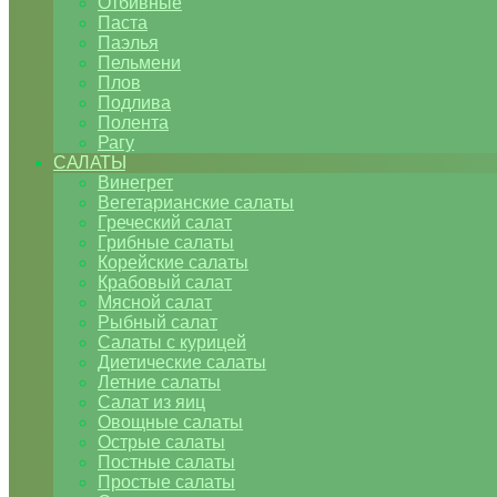
Отбивные
Паста
Паэлья
Пельмени
Плов
Подлива
Полента
Рагу
САЛАТЫ
Винегрет
Вегетарианские салаты
Греческий салат
Грибные салаты
Корейские салаты
Крабовый салат
Мясной салат
Рыбный салат
Салаты с курицей
Диетические салаты
Летние салаты
Салат из яиц
Овощные салаты
Острые салаты
Постные салаты
Простые салаты