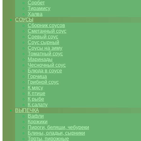
Сорбет
Тирамису
Халва
СОУСЫ
Сборник соусов
Сметанный соус
Соевый соус
Соус сырный
Соусы на зиму
Томатный соус
Маринады
Чесночный соус
Блюда в соусе
Горчица
Грибной соус
К мясу
К птице
К рыбе
К салату
ВЫПЕЧКА
Вафли
Коржики
Пироги, беляши, чебуреки
Блины, оладьи, сырники
Торты, пирожные