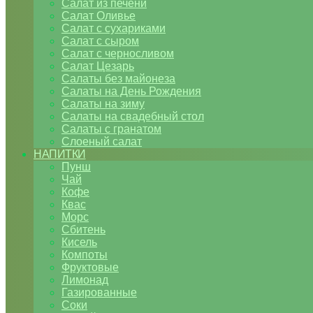
Салат из печени
Салат Оливье
Салат с сухариками
Салат с сыром
Салат с черносливом
Салат Цезарь
Салаты без майонеза
Салаты на День Рождения
Салаты на зиму
Салаты на свадебный стол
Салаты с гранатом
Слоеный салат
НАПИТКИ
Пунш
Чай
Кофе
Квас
Морс
Сбитень
Кисель
Компоты
Фруктовые
Лимонад
Газированные
Соки