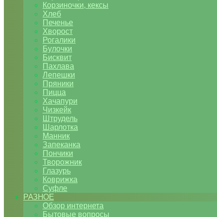
Корзиночки, кексы
Хлеб
Печенье
Хворост
Рогалики
Булочки
Бисквит
Пахлава
Лепешки
Пряники
Пицца
Хачапури
Чизкейк
Штрудель
Шарлотка
Манник
Запеканка
Пончики
Творожник
Глазурь
Коврижка
Суфле
РАЗНОЕ
Обзор интернета
Бытовые вопросы