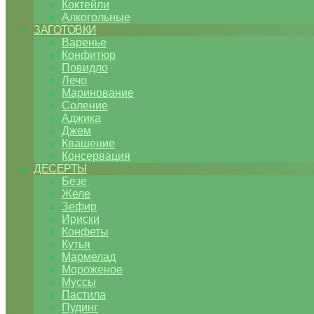
Коктейли
Алкогольные
ЗАГОТОВКИ
Варенье
Конфитюр
Повидло
Лечо
Маринование
Соление
Аджика
Джем
Квашение
Консервация
ДЕСЕРТЫ
Безе
Желе
Зефир
Ириски
Конфеты
Кутья
Мармелад
Мороженое
Муссы
Пастила
Пудинг