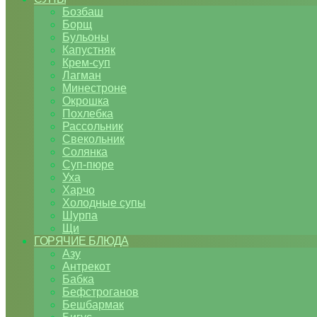
Бозбаш
Борщ
Бульоны
Капустняк
Крем-суп
Лагман
Минестроне
Окрошка
Похлебка
Рассольник
Свекольник
Солянка
Суп-пюре
Уха
Харчо
Холодные супы
Шурпа
Щи
ГОРЯЧИЕ БЛЮДА
Азу
Антрекот
Бабка
Бефстроганов
Бешбармак