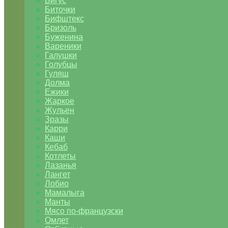
Бигус
Биточки
Бифштекс
Бризоль
Буженина
Вареники
Галушки
Голубцы
Гуляш
Долма
Ежики
Жаркое
Жульен
Зразы
Карри
Каши
Кебаб
Котлеты
Лазанья
Лангет
Лобио
Мамалыга
Манты
Мясо по-французски
Омлет