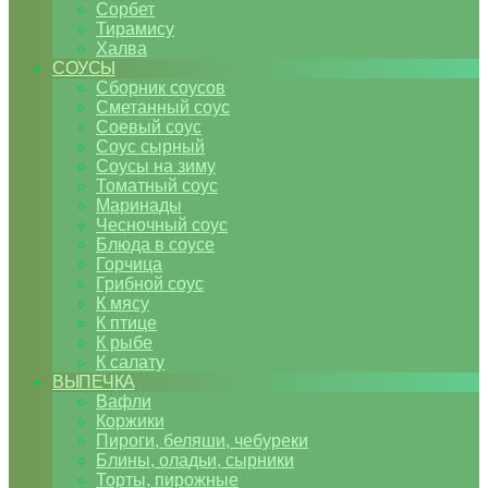
Сорбет
Тирамису
Халва
СОУСЫ
Сборник соусов
Сметанный соус
Соевый соус
Соус сырный
Соусы на зиму
Томатный соус
Маринады
Чесночный соус
Блюда в соусе
Горчица
Грибной соус
К мясу
К птице
К рыбе
К салату
ВЫПЕЧКА
Вафли
Коржики
Пироги, беляши, чебуреки
Блины, оладьи, сырники
Торты, пирожные