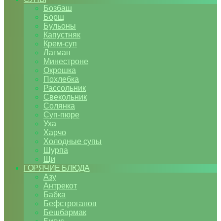
Бозбаш
Борщ
Бульоны
Капустняк
Крем-суп
Лагман
Минестроне
Окрошка
Похлебка
Рассольник
Свекольник
Солянка
Суп-пюре
Уха
Харчо
Холодные супы
Шурпа
Щи
ГОРЯЧИЕ БЛЮДА
Азу
Антрекот
Бабка
Бефстроганов
Бешбармак