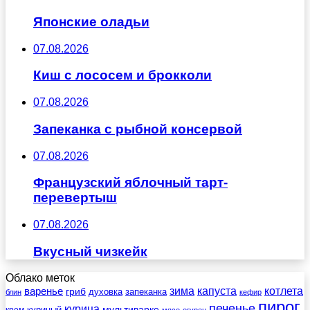
Японские оладьи
07.08.2026
Киш с лососем и брокколи
07.08.2026
Запеканка с рыбной консервой
07.08.2026
Французский яблочный тарт-
перевертыш
07.08.2026
Вкусный чизкейк
Облако меток
зима
котлета
варенье
капуста
гриб
духовка
запеканка
блин
кефир
пирог
печенье
курица
мультиварке
куриный