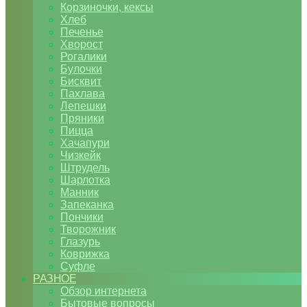
Корзиночки, кексы
Хлеб
Печенье
Хворост
Рогалики
Булочки
Бисквит
Пахлава
Лепешки
Пряники
Пицца
Хачапури
Чизкейк
Штрудель
Шарлотка
Манник
Запеканка
Пончики
Творожник
Глазурь
Коврижка
Суфле
РАЗНОЕ
Обзор интернета
Бытовые вопросы