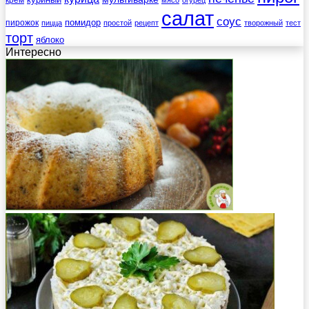
крем
мясо
огурец
салат
соус
помидор
пирожок
пицца
простой
рецепт
творожный
тест
торт
яблоко
Интересно