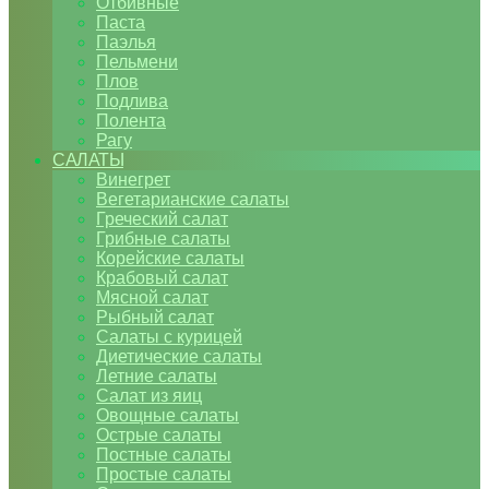
Отбивные
Паста
Паэлья
Пельмени
Плов
Подлива
Полента
Рагу
САЛАТЫ
Винегрет
Вегетарианские салаты
Греческий салат
Грибные салаты
Корейские салаты
Крабовый салат
Мясной салат
Рыбный салат
Салаты с курицей
Диетические салаты
Летние салаты
Салат из яиц
Овощные салаты
Острые салаты
Постные салаты
Простые салаты