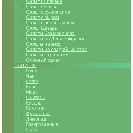
Салат из печени
Салат Оливье
Салат с сухариками
Салат с сыром
Салат с черносливом
Салат Цезарь
Салаты без майонеза
Салаты на День Рождения
Салаты на зиму
Салаты на свадебный стол
Салаты с гранатом
Слоеный салат
НАПИТКИ
Пунш
Чай
Кофе
Квас
Морс
Сбитень
Кисель
Компоты
Фруктовые
Лимонад
Газированные
Соки