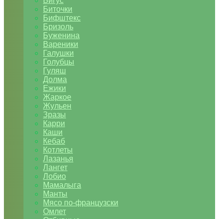
Бигус
Биточки
Бифштекс
Бризоль
Буженина
Вареники
Галушки
Голубцы
Гуляш
Долма
Ежики
Жаркое
Жульен
Зразы
Карри
Каши
Кебаб
Котлеты
Лазанья
Лангет
Лобио
Мамалыга
Манты
Мясо по-французски
Омлет