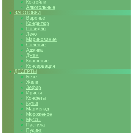
Коктейли
Алкогольные
ЗАГОТОВКИ
Варенье
Конфитюр
Повидло
Лечо
Маринование
Соление
Аджика
Джем
Квашение
Консервация
ДЕСЕРТЫ
Безе
Желе
Зефир
Ириски
Конфеты
Кутья
Мармелад
Мороженое
Муссы
Пастила
Пудинг