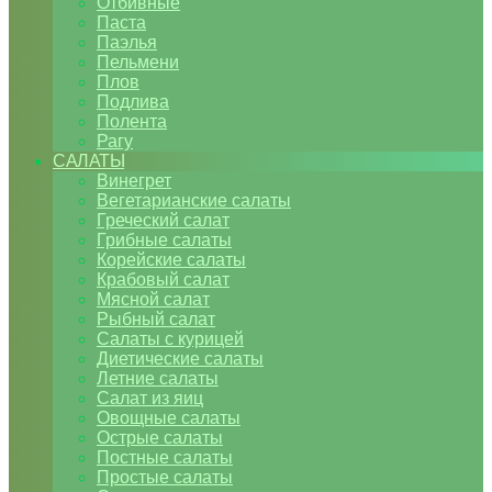
Отбивные
Паста
Паэлья
Пельмени
Плов
Подлива
Полента
Рагу
САЛАТЫ
Винегрет
Вегетарианские салаты
Греческий салат
Грибные салаты
Корейские салаты
Крабовый салат
Мясной салат
Рыбный салат
Салаты с курицей
Диетические салаты
Летние салаты
Салат из яиц
Овощные салаты
Острые салаты
Постные салаты
Простые салаты