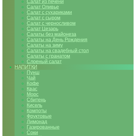
Салат из печени
Салат Оливье
Салат с сухариками
Салат с сыром
Салат с черносливом
Салат Цезарь
Салаты без майонеза
Салаты на День Рождения
Салаты на зиму
Салаты на свадебный стол
Салаты с гранатом
Слоеный салат
НАПИТКИ
Пунш
Чай
Кофе
Квас
Морс
Сбитень
Кисель
Компоты
Фруктовые
Лимонад
Газированные
Соки