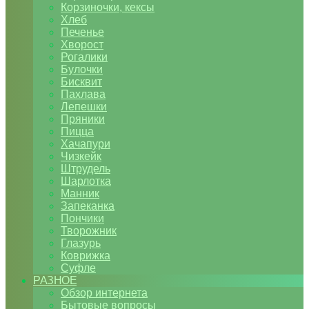
Корзиночки, кексы
Хлеб
Печенье
Хворост
Рогалики
Булочки
Бисквит
Пахлава
Лепешки
Пряники
Пицца
Хачапури
Чизкейк
Штрудель
Шарлотка
Манник
Запеканка
Пончики
Творожник
Глазурь
Коврижка
Суфле
РАЗНОЕ
Обзор интернета
Бытовые вопросы