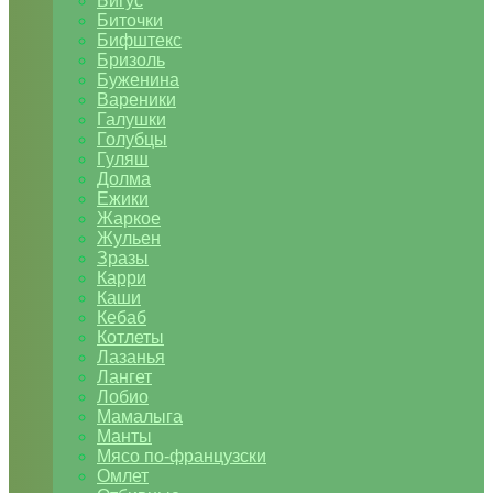
Бигус
Биточки
Бифштекс
Бризоль
Буженина
Вареники
Галушки
Голубцы
Гуляш
Долма
Ежики
Жаркое
Жульен
Зразы
Карри
Каши
Кебаб
Котлеты
Лазанья
Лангет
Лобио
Мамалыга
Манты
Мясо по-французски
Омлет