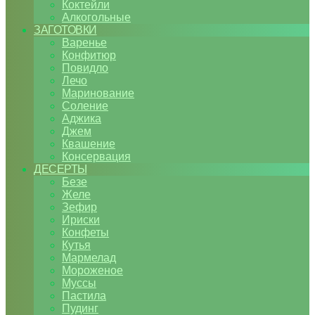
Коктейли
Алкогольные
ЗАГОТОВКИ
Варенье
Конфитюр
Повидло
Лечо
Маринование
Соление
Аджика
Джем
Квашение
Консервация
ДЕСЕРТЫ
Безе
Желе
Зефир
Ириски
Конфеты
Кутья
Мармелад
Мороженое
Муссы
Пастила
Пудинг