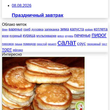
08.08.2026
Праздничный завтрак
Облако меток
зима
котлета
варенье
капуста
гриб
духовка
запеканка
блин
кефир
пирог
печенье
курица
мультиварке
куриный
крем
мясо
огурец
салат
соус
помидор
пирожок
пицца
простой
рецепт
творожный
тест
торт
яблоко
Интересно