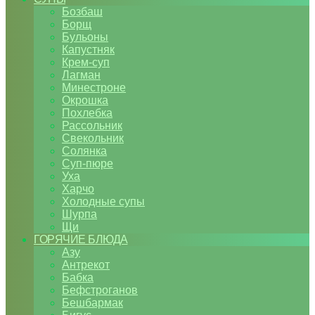
Бозбаш
Борщ
Бульоны
Капустняк
Крем-суп
Лагман
Минестроне
Окрошка
Похлебка
Рассольник
Свекольник
Солянка
Суп-пюре
Уха
Харчо
Холодные супы
Шурпа
Щи
ГОРЯЧИЕ БЛЮДА
Азу
Антрекот
Бабка
Бефстроганов
Бешбармак