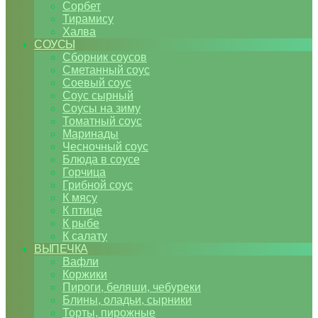
Сорбет
Тирамису
Халва
СОУСЫ
Сборник соусов
Сметанный соус
Соевый соус
Соус сырный
Соусы на зиму
Томатный соус
Маринады
Чесночный соус
Блюда в соусе
Горчица
Грибной соус
К мясу
К птице
К рыбе
К салату
ВЫПЕЧКА
Вафли
Коржики
Пироги, беляши, чебуреки
Блины, оладьи, сырники
Торты, пирожные