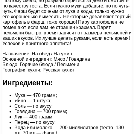
Поэтому смело, но разумно беритесь за дело и смотрите
по качеству теста. Если нужно муки добавьте, но по чуть-
чуть. Фарш будет сочным от лука и воды, только нужно
его хорошенько вымесить. Некоторые добавляют тертый
картофель в фарш, тоже хорошо! Пару картофелен не
помешают, если вам не страшен крахмал. Варят
пельмени быстро, время зависит от размера пельменей и
ваших вкусов. Их лучше делать руками, если есть время!
Успехов и приятного аппетита!
Назначение: На обед / На ужин
Основной ингредиент: Мясо / Говядина
Блюдо: Горячие блюда / Пельмени
География кухни: Русская кухня
Ингредиенты:
Мука — 470 грамм;
Яйцо — 1 штука;
Соль — по вкусу;
Говядина — 700 грамм;
Лук — 400 грамм;
Перец — по вкусу;
Вода или молоко — 200 миллилитров (тесто -130
мл, 70 мл — фарш).