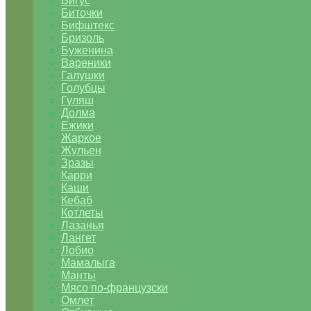
Бигус
Биточки
Бифштекс
Бризоль
Буженина
Вареники
Галушки
Голубцы
Гуляш
Долма
Ежики
Жаркое
Жульен
Зразы
Карри
Каши
Кебаб
Котлеты
Лазанья
Лангет
Лобио
Мамалыга
Манты
Мясо по-французски
Омлет