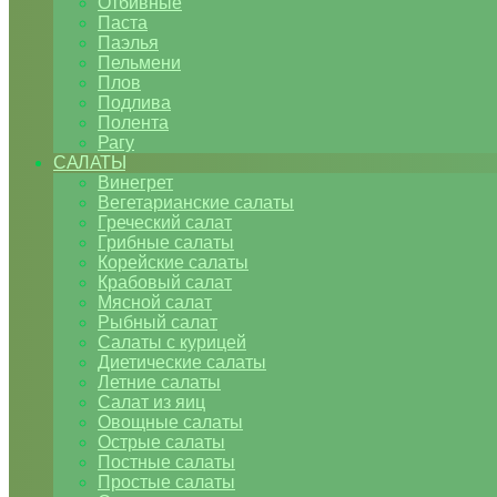
Отбивные
Паста
Паэлья
Пельмени
Плов
Подлива
Полента
Рагу
САЛАТЫ
Винегрет
Вегетарианские салаты
Греческий салат
Грибные салаты
Корейские салаты
Крабовый салат
Мясной салат
Рыбный салат
Салаты с курицей
Диетические салаты
Летние салаты
Салат из яиц
Овощные салаты
Острые салаты
Постные салаты
Простые салаты