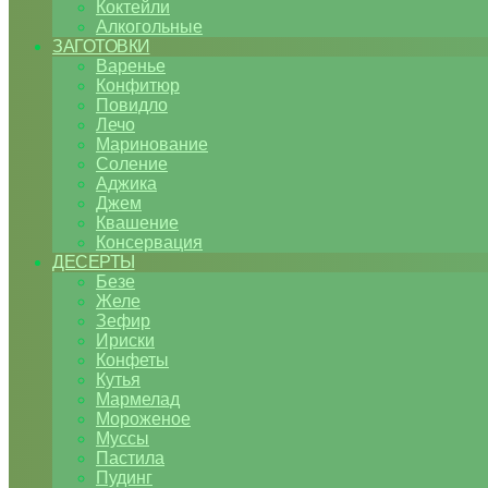
Коктейли
Алкогольные
ЗАГОТОВКИ
Варенье
Конфитюр
Повидло
Лечо
Маринование
Соление
Аджика
Джем
Квашение
Консервация
ДЕСЕРТЫ
Безе
Желе
Зефир
Ириски
Конфеты
Кутья
Мармелад
Мороженое
Муссы
Пастила
Пудинг