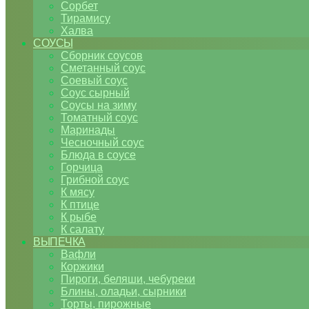
Сорбет
Тирамису
Халва
СОУСЫ
Сборник соусов
Сметанный соус
Соевый соус
Соус сырный
Соусы на зиму
Томатный соус
Маринады
Чесночный соус
Блюда в соусе
Горчица
Грибной соус
К мясу
К птице
К рыбе
К салату
ВЫПЕЧКА
Вафли
Коржики
Пироги, беляши, чебуреки
Блины, оладьи, сырники
Торты, пирожные