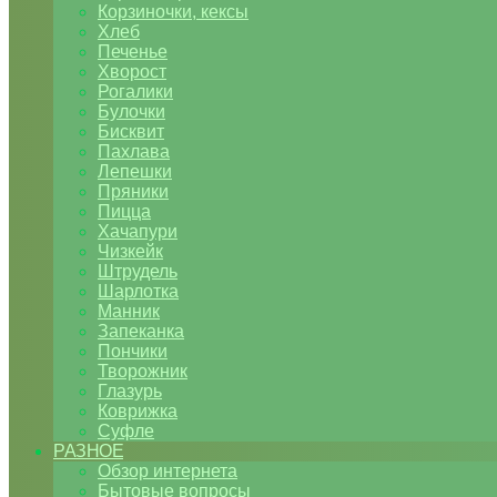
Корзиночки, кексы
Хлеб
Печенье
Хворост
Рогалики
Булочки
Бисквит
Пахлава
Лепешки
Пряники
Пицца
Хачапури
Чизкейк
Штрудель
Шарлотка
Манник
Запеканка
Пончики
Творожник
Глазурь
Коврижка
Суфле
РАЗНОЕ
Обзор интернета
Бытовые вопросы