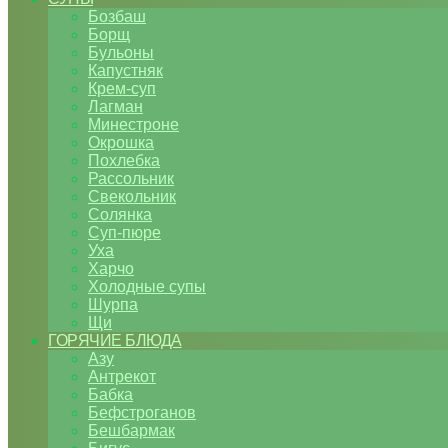
Бозбаш
Борщ
Бульоны
Капустняк
Крем-суп
Лагман
Минестроне
Окрошка
Похлебка
Рассольник
Свекольник
Солянка
Суп-пюре
Уха
Харчо
Холодные супы
Шурпа
Щи
ГОРЯЧИЕ БЛЮДА
Азу
Антрекот
Бабка
Бефстроганов
Бешбармак