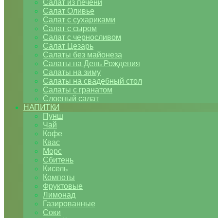
Салат из печени
Салат Оливье
Салат с сухариками
Салат с сыром
Салат с черносливом
Салат Цезарь
Салаты без майонеза
Салаты на День Рождения
Салаты на зиму
Салаты на свадебный стол
Салаты с гранатом
Слоеный салат
НАПИТКИ
Пунш
Чай
Кофе
Квас
Морс
Сбитень
Кисель
Компоты
Фруктовые
Лимонад
Газированные
Соки