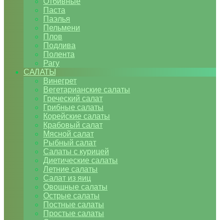
Отбивные
Паста
Паэлья
Пельмени
Плов
Подлива
Полента
Рагу
САЛАТЫ
Винегрет
Вегетарианские салаты
Греческий салат
Грибные салаты
Корейские салаты
Крабовый салат
Мясной салат
Рыбный салат
Салаты с курицей
Диетические салаты
Летние салаты
Салат из яиц
Овощные салаты
Острые салаты
Постные салаты
Простые салаты