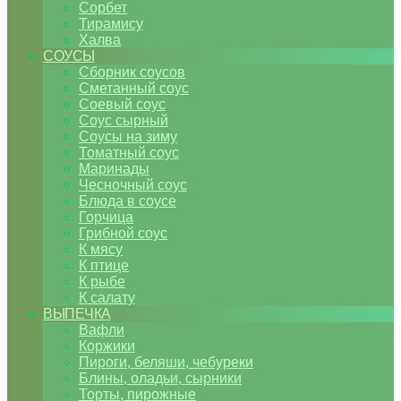
Сорбет
Тирамису
Халва
СОУСЫ
Сборник соусов
Сметанный соус
Соевый соус
Соус сырный
Соусы на зиму
Томатный соус
Маринады
Чесночный соус
Блюда в соусе
Горчица
Грибной соус
К мясу
К птице
К рыбе
К салату
ВЫПЕЧКА
Вафли
Коржики
Пироги, беляши, чебуреки
Блины, оладьи, сырники
Торты, пирожные