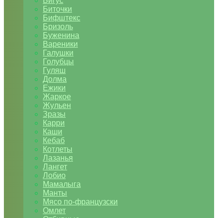
Бигус
Биточки
Бифштекс
Бризоль
Буженина
Вареники
Галушки
Голубцы
Гуляш
Долма
Ежики
Жаркое
Жульен
Зразы
Карри
Каши
Кебаб
Котлеты
Лазанья
Лангет
Лобио
Мамалыга
Манты
Мясо по-французски
Омлет