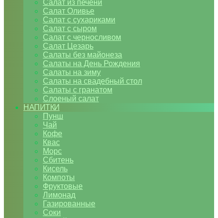
Салат из печени
Салат Оливье
Салат с сухариками
Салат с сыром
Салат с черносливом
Салат Цезарь
Салаты без майонеза
Салаты на День Рождения
Салаты на зиму
Салаты на свадебный стол
Салаты с гранатом
Слоеный салат
НАПИТКИ
Пунш
Чай
Кофе
Квас
Морс
Сбитень
Кисель
Компоты
Фруктовые
Лимонад
Газированные
Соки