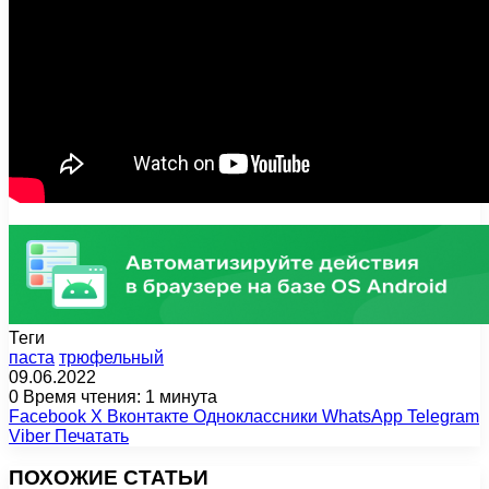
Теги
паста
трюфельный
09.06.2022
0
Время чтения: 1 минута
Facebook
X
Вконтакте
Одноклассники
WhatsApp
Telegram
Viber
Печатать
ПОХОЖИЕ СТАТЬИ