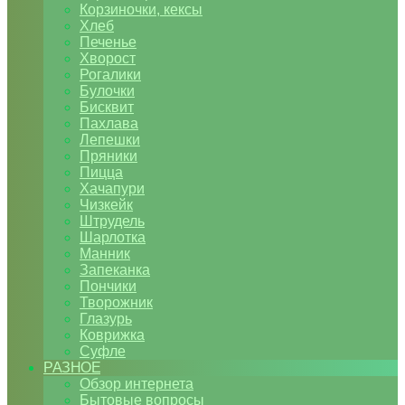
Корзиночки, кексы
Хлеб
Печенье
Хворост
Рогалики
Булочки
Бисквит
Пахлава
Лепешки
Пряники
Пицца
Хачапури
Чизкейк
Штрудель
Шарлотка
Манник
Запеканка
Пончики
Творожник
Глазурь
Коврижка
Суфле
РАЗНОЕ
Обзор интернета
Бытовые вопросы