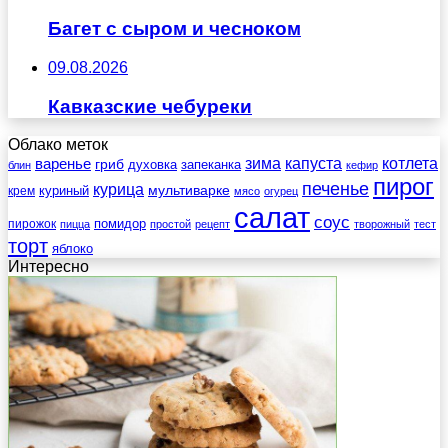
Багет с сыром и чесноком
09.08.2026
Кавказские чебуреки
Облако меток
зима
котлета
варенье
капуста
гриб
духовка
запеканка
блин
кефир
пирог
печенье
курица
мультиварке
куриный
крем
мясо
огурец
салат
соус
помидор
пирожок
пицца
простой
рецепт
творожный
тест
торт
яблоко
Интересно