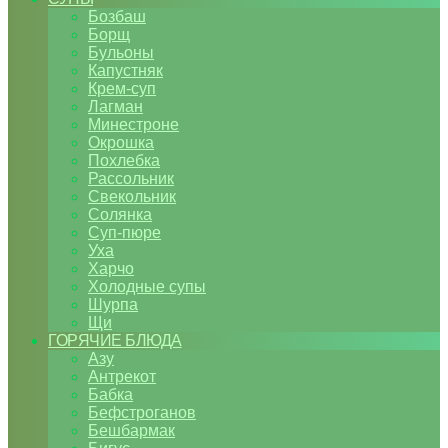
Бозбаш
Борщ
Бульоны
Капустняк
Крем-суп
Лагман
Минестроне
Окрошка
Похлебка
Рассольник
Свекольник
Солянка
Суп-пюре
Уха
Харчо
Холодные супы
Шурпа
Щи
ГОРЯЧИЕ БЛЮДА
Азу
Антрекот
Бабка
Бефстроганов
Бешбармак