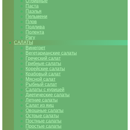
Отбивные
Паста
Паэлья
Пельмени
Плов
Подлива
Полента
Рагу
САЛАТЫ
Винегрет
Вегетарианские салаты
Греческий салат
Грибные салаты
Корейские салаты
Крабовый салат
Мясной салат
Рыбный салат
Салаты с курицей
Диетические салаты
Летние салаты
Салат из яиц
Овощные салаты
Острые салаты
Постные салаты
Простые салаты