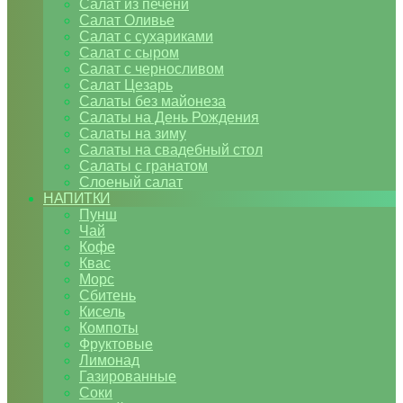
Салат из печени
Салат Оливье
Салат с сухариками
Салат с сыром
Салат с черносливом
Салат Цезарь
Салаты без майонеза
Салаты на День Рождения
Салаты на зиму
Салаты на свадебный стол
Салаты с гранатом
Слоеный салат
НАПИТКИ
Пунш
Чай
Кофе
Квас
Морс
Сбитень
Кисель
Компоты
Фруктовые
Лимонад
Газированные
Соки