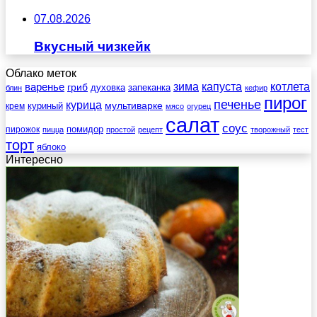
07.08.2026
Вкусный чизкейк
Облако меток
зима
котлета
варенье
капуста
гриб
духовка
запеканка
блин
кефир
пирог
печенье
курица
мультиварке
куриный
крем
мясо
огурец
салат
соус
помидор
пирожок
пицца
простой
рецепт
творожный
тест
торт
яблоко
Интересно