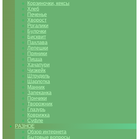
Корзиночки, кексы
Хлеб
Печенье
Хворост
Рогалики
Булочки
Бисквит
Пахлава
Лепешки
Пряники
Пицца
Хачапури
Чизкейк
Штрудель
Шарлотка
Манник
Запеканка
Пончики
Творожник
Глазурь
Коврижка
Суфле
РАЗНОЕ
Обзор интернета
Бытовые вопросы