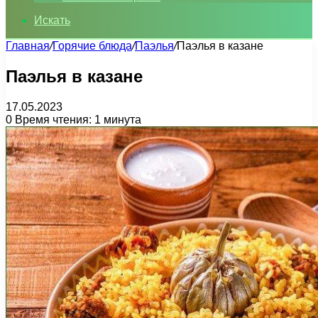
Искать
Главная
/
Горячие блюда
/
Паэлья
/
Паэлья в казане
Паэлья в казане
17.05.2023
0
Время чтения: 1 минута