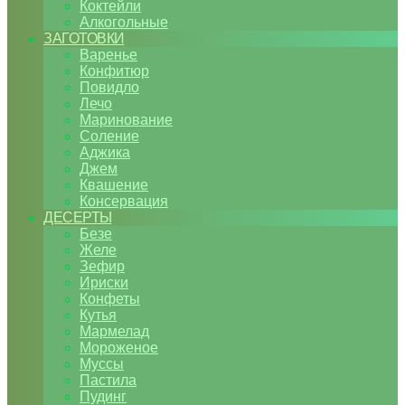
Коктейли
Алкогольные
ЗАГОТОВКИ
Варенье
Конфитюр
Повидло
Лечо
Маринование
Соление
Аджика
Джем
Квашение
Консервация
ДЕСЕРТЫ
Безе
Желе
Зефир
Ириски
Конфеты
Кутья
Мармелад
Мороженое
Муссы
Пастила
Пудинг