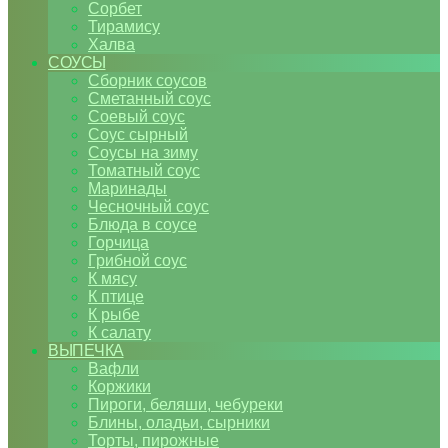
Сорбет
Тирамису
Халва
СОУСЫ
Сборник соусов
Сметанный соус
Соевый соус
Соус сырный
Соусы на зиму
Томатный соус
Маринады
Чесночный соус
Блюда в соусе
Горчица
Грибной соус
К мясу
К птице
К рыбе
К салату
ВЫПЕЧКА
Вафли
Коржики
Пироги, беляши, чебуреки
Блины, оладьи, сырники
Торты, пирожные