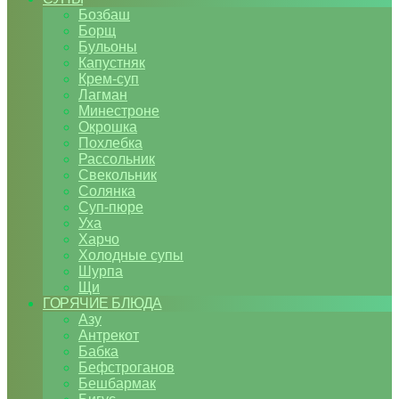
Бозбаш
Борщ
Бульоны
Капустняк
Крем-суп
Лагман
Минестроне
Окрошка
Похлебка
Рассольник
Свекольник
Солянка
Суп-пюре
Уха
Харчо
Холодные супы
Шурпа
Щи
ГОРЯЧИЕ БЛЮДА
Азу
Антрекот
Бабка
Бефстроганов
Бешбармак