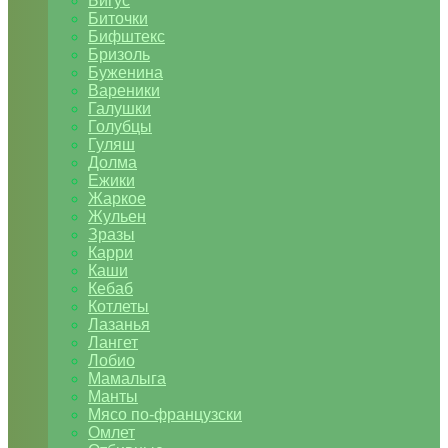
Бигус
Биточки
Бифштекс
Бризоль
Буженина
Вареники
Галушки
Голубцы
Гуляш
Долма
Ежики
Жаркое
Жульен
Зразы
Карри
Каши
Кебаб
Котлеты
Лазанья
Лангет
Лобио
Мамалыга
Манты
Мясо по-французски
Омлет