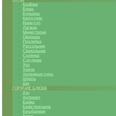
Бозбаш
Борщ
Бульоны
Капустняк
Крем-суп
Лагман
Минестроне
Окрошка
Похлебка
Рассольник
Свекольник
Солянка
Суп-пюре
Уха
Харчо
Холодные супы
Шурпа
Щи
ГОРЯЧИЕ БЛЮДА
Азу
Антрекот
Бабка
Бефстроганов
Бешбармак