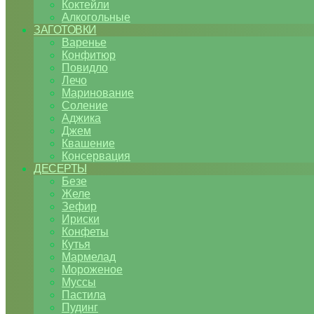
Коктейли
Алкогольные
ЗАГОТОВКИ
Варенье
Конфитюр
Повидло
Лечо
Маринование
Соление
Аджика
Джем
Квашение
Консервация
ДЕСЕРТЫ
Безе
Желе
Зефир
Ириски
Конфеты
Кутья
Мармелад
Мороженое
Муссы
Пастила
Пудинг