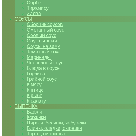
Сорбет
Тирамису
Халва
СОУСЫ
Сборник соусов
Сметанный соус
Соевый соус
Соус сырный
Соусы на зиму
Томатный соус
Маринады
Чесночный соус
Блюда в соусе
Горчица
Грибной соус
К мясу
К птице
К рыбе
К салату
ВЫПЕЧКА
Вафли
Коржики
Пироги, беляши, чебуреки
Блины, оладьи, сырники
Торты, пирожные