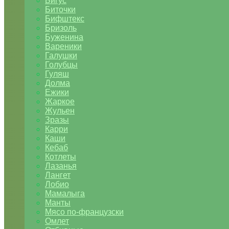
Бигус
Биточки
Бифштекс
Бризоль
Буженина
Вареники
Галушки
Голубцы
Гуляш
Долма
Ежики
Жаркое
Жульен
Зразы
Карри
Каши
Кебаб
Котлеты
Лазанья
Лангет
Лобио
Мамалыга
Манты
Мясо по-французски
Омлет