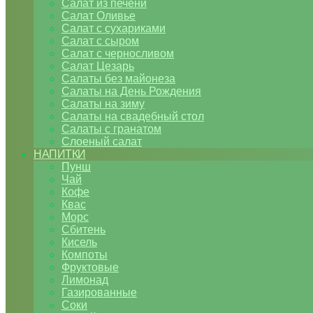
Салат из печени
Салат Оливье
Салат с сухариками
Салат с сыром
Салат с черносливом
Салат Цезарь
Салаты без майонеза
Салаты на День Рождения
Салаты на зиму
Салаты на свадебный стол
Салаты с гранатом
Слоеный салат
НАПИТКИ
Пунш
Чай
Кофе
Квас
Морс
Сбитень
Кисель
Компоты
Фруктовые
Лимонад
Газированные
Соки