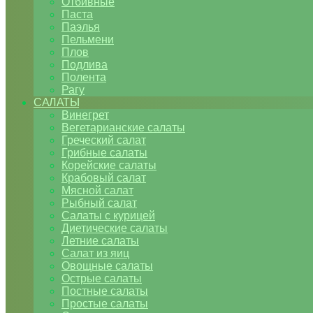
Отбивные
Паста
Паэлья
Пельмени
Плов
Подлива
Полента
Рагу
САЛАТЫ
Винегрет
Вегетарианские салаты
Греческий салат
Грибные салаты
Корейские салаты
Крабовый салат
Мясной салат
Рыбный салат
Салаты с курицей
Диетические салаты
Летние салаты
Салат из яиц
Овощные салаты
Острые салаты
Постные салаты
Простые салаты