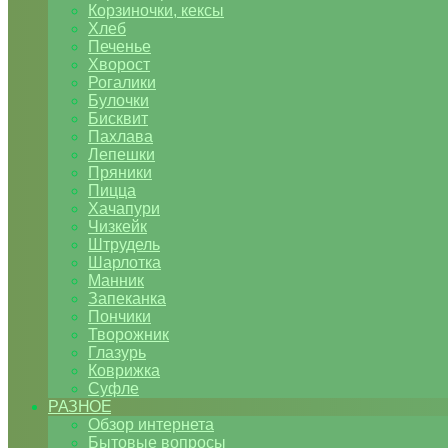
Корзиночки, кексы
Хлеб
Печенье
Хворост
Рогалики
Булочки
Бисквит
Пахлава
Лепешки
Пряники
Пицца
Хачапури
Чизкейк
Штрудель
Шарлотка
Манник
Запеканка
Пончики
Творожник
Глазурь
Коврижка
Суфле
РАЗНОЕ
Обзор интернета
Бытовые вопросы