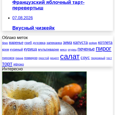
Французский яблочный тарт-
перевертыш
07.08.2026
Вкусный чизкейк
Облако меток
зима
котлета
варенье
капуста
гриб
духовка
запеканка
блин
кефир
пирог
печенье
курица
мультиварке
куриный
крем
мясо
огурец
салат
соус
помидор
пирожок
пицца
простой
рецепт
творожный
тест
торт
яблоко
Интересно