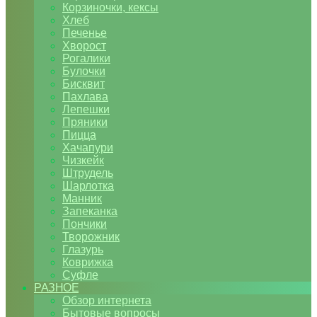
Корзиночки, кексы
Хлеб
Печенье
Хворост
Рогалики
Булочки
Бисквит
Пахлава
Лепешки
Пряники
Пицца
Хачапури
Чизкейк
Штрудель
Шарлотка
Манник
Запеканка
Пончики
Творожник
Глазурь
Коврижка
Суфле
РАЗНОЕ
Обзор интернета
Бытовые вопросы