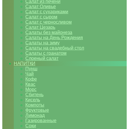
Салат из печени
Салат Оливье
Салат с сухариками
Салат с сыром
Салат с черносливом
Салат Цезарь
Салаты без майонеза
Салаты на День Рождения
Салаты на зиму
Салаты на свадебный стол
Салаты с гранатом
Слоеный салат
НАПИТКИ
Пунш
Чай
Кофе
Квас
Морс
Сбитень
Кисель
Компоты
Фруктовые
Лимонад
Газированные
Соки