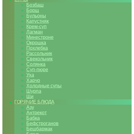
Бозбаш
Борщ
Бульоны
Капустняк
Крем-суп
Лагман
Минестроне
Окрошка
Похлебка
Рассольник
Свекольник
Солянка
Суп-пюре
Уха
Харчо
Холодные супы
Шурпа
Щи
ГОРЯЧИЕ БЛЮДА
Азу
Антрекот
Бабка
Бефстроганов
Бешбармак