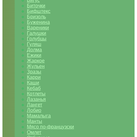
Бигус
Биточки
Бифштекс
Бризоль
Буженина
Вареники
Галушки
Голубцы
Гуляш
Долма
Ежики
Жаркое
Жульен
Зразы
Карри
Каши
Кебаб
Котлеты
Лазанья
Лангет
Лобио
Мамалыга
Манты
Мясо по-французски
Омлет