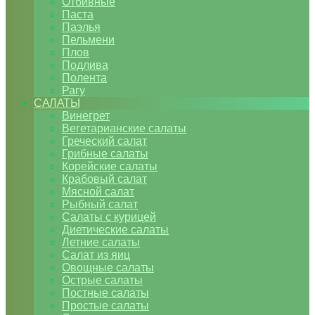
Отбивные
Паста
Паэлья
Пельмени
Плов
Подлива
Полента
Рагу
САЛАТЫ
Винегрет
Вегетарианские салаты
Греческий салат
Грибные салаты
Корейские салаты
Крабовый салат
Мясной салат
Рыбный салат
Салаты с курицей
Диетические салаты
Летние салаты
Салат из яиц
Овощные салаты
Острые салаты
Постные салаты
Простые салаты