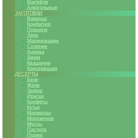
Коктейли
Алкогольные
ЗАГОТОВКИ
Варенье
Конфитюр
Повидло
Лечо
Маринование
Соление
Аджика
Джем
Квашение
Консервация
ДЕСЕРТЫ
Безе
Желе
Зефир
Ириски
Конфеты
Кутья
Мармелад
Мороженое
Муссы
Пастила
Пудинг