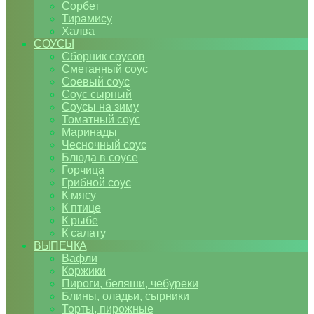
Сорбет
Тирамису
Халва
СОУСЫ
Сборник соусов
Сметанный соус
Соевый соус
Соус сырный
Соусы на зиму
Томатный соус
Маринады
Чесночный соус
Блюда в соусе
Горчица
Грибной соус
К мясу
К птице
К рыбе
К салату
ВЫПЕЧКА
Вафли
Коржики
Пироги, беляши, чебуреки
Блины, оладьи, сырники
Торты, пирожные