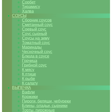
Сорбет
Тирамису
Халва
СОУСЫ
Сборник соусов
Сметанный соус
Соевый соус
Соус сырный
Соусы на зиму
Томатный соус
Маринады
Чесночный соус
Блюда в соусе
Горчица
Грибной соус
К мясу
К птице
К рыбе
К салату
ВЫПЕЧКА
Вафли
Коржики
Пироги, беляши, чебуреки
Блины, оладьи, сырники
Торты, пирожные