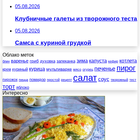
05.08.2026
Клубничные галеты из творожного теста
05.08.2026
Самса с куриной грудкой
Облако меток
зима
котлета
варенье
капуста
гриб
духовка
запеканка
блин
кефир
пирог
печенье
курица
мультиварке
куриный
крем
мясо
огурец
салат
соус
помидор
пирожок
пицца
простой
рецепт
творожный
тест
торт
яблоко
Интересно