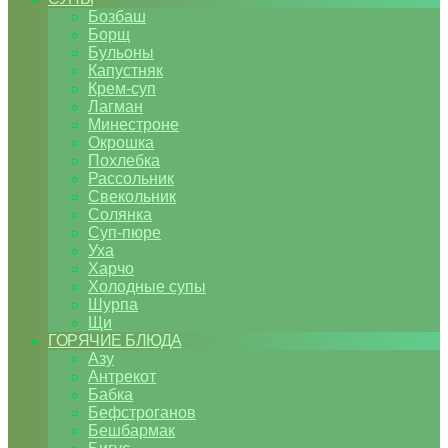
Бозбаш
Борщ
Бульоны
Капустняк
Крем-суп
Лагман
Минестроне
Окрошка
Похлебка
Рассольник
Свекольник
Солянка
Суп-пюре
Уха
Харчо
Холодные супы
Шурпа
Щи
ГОРЯЧИЕ БЛЮДА
Азу
Антрекот
Бабка
Бефстроганов
Бешбармак