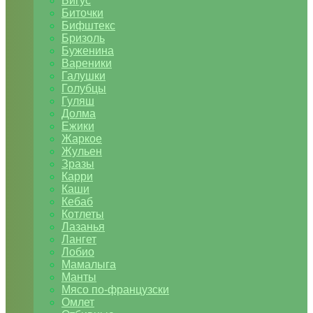
Бигус
Биточки
Бифштекс
Бризоль
Буженина
Вареники
Галушки
Голубцы
Гуляш
Долма
Ежики
Жаркое
Жульен
Зразы
Карри
Каши
Кебаб
Котлеты
Лазанья
Лангет
Лобио
Мамалыга
Манты
Мясо по-французски
Омлет