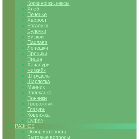
Корзиночки, кексы
Хлеб
Печенье
Хворост
Рогалики
Булочки
Бисквит
Пахлава
Лепешки
Пряники
Пицца
Хачапури
Чизкейк
Штрудель
Шарлотка
Манник
Запеканка
Пончики
Творожник
Глазурь
Коврижка
Суфле
РАЗНОЕ
Обзор интернета
Бытовые вопросы