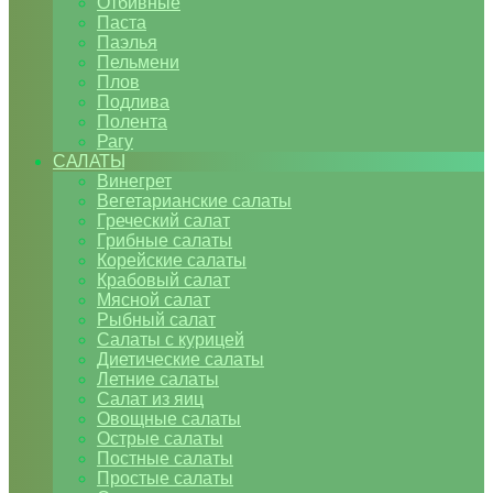
Отбивные
Паста
Паэлья
Пельмени
Плов
Подлива
Полента
Рагу
САЛАТЫ
Винегрет
Вегетарианские салаты
Греческий салат
Грибные салаты
Корейские салаты
Крабовый салат
Мясной салат
Рыбный салат
Салаты с курицей
Диетические салаты
Летние салаты
Салат из яиц
Овощные салаты
Острые салаты
Постные салаты
Простые салаты