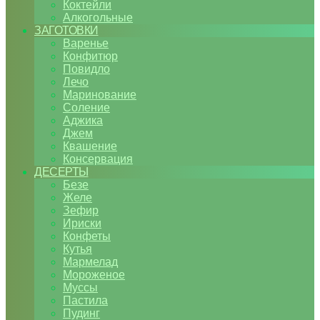
Коктейли
Алкогольные
ЗАГОТОВКИ
Варенье
Конфитюр
Повидло
Лечо
Маринование
Соление
Аджика
Джем
Квашение
Консервация
ДЕСЕРТЫ
Безе
Желе
Зефир
Ириски
Конфеты
Кутья
Мармелад
Мороженое
Муссы
Пастила
Пудинг