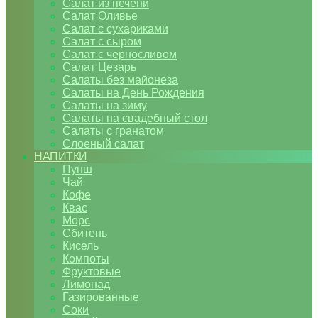
Салат из печени
Салат Оливье
Салат с сухариками
Салат с сыром
Салат с черносливом
Салат Цезарь
Салаты без майонеза
Салаты на День Рождения
Салаты на зиму
Салаты на свадебный стол
Салаты с гранатом
Слоеный салат
НАПИТКИ
Пунш
Чай
Кофе
Квас
Морс
Сбитень
Кисель
Компоты
Фруктовые
Лимонад
Газированные
Соки