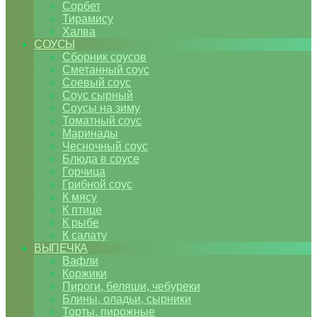
Сорбет
Тирамису
Халва
СОУСЫ
Сборник соусов
Сметанный соус
Соевый соус
Соус сырный
Соусы на зиму
Томатный соус
Маринады
Чесночный соус
Блюда в соусе
Горчица
Грибной соус
К мясу
К птице
К рыбе
К салату
ВЫПЕЧКА
Вафли
Коржики
Пироги, беляши, чебуреки
Блины, оладьи, сырники
Торты, пирожные