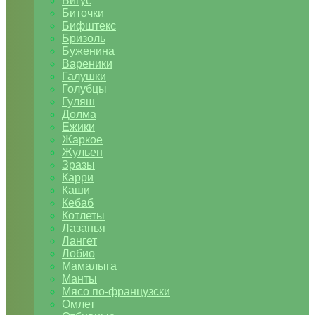
Бигус
Биточки
Бифштекс
Бризоль
Буженина
Вареники
Галушки
Голубцы
Гуляш
Долма
Ежики
Жаркое
Жульен
Зразы
Карри
Каши
Кебаб
Котлеты
Лазанья
Лангет
Лобио
Мамалыга
Манты
Мясо по-французски
Омлет