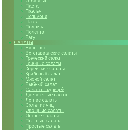
Отбивные
Паста
Паэлья
Пельмени
Плов
Подлива
Полента
Рагу
САЛАТЫ
Винегрет
Вегетарианские салаты
Греческий салат
Грибные салаты
Корейские салаты
Крабовый салат
Мясной салат
Рыбный салат
Салаты с курицей
Диетические салаты
Летние салаты
Салат из яиц
Овощные салаты
Острые салаты
Постные салаты
Простые салаты