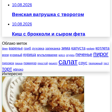
10.08.2026
Венская ватрушка с творогом
10.08.2026
Киш с брокколи и сыром фета
Облако меток
зима
котлета
варенье
капуста
гриб
духовка
запеканка
блин
кефир
пирог
печенье
курица
мультиварке
куриный
крем
мясо
огурец
салат
соус
помидор
пирожок
пицца
простой
рецепт
творожный
тест
торт
яблоко
Интересно