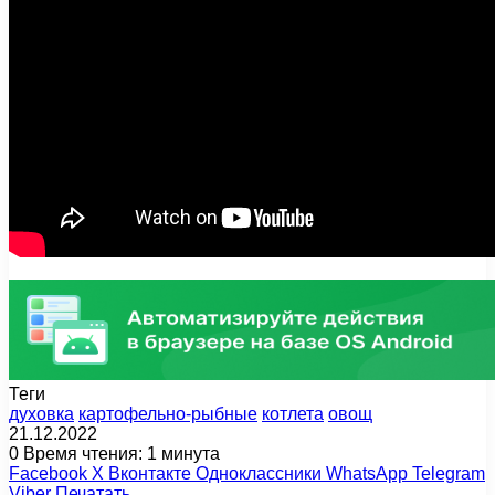
Теги
духовка
картофельно-рыбные
котлета
овощ
21.12.2022
0
Время чтения: 1 минута
Facebook
X
Вконтакте
Одноклассники
WhatsApp
Telegram
Viber
Печатать