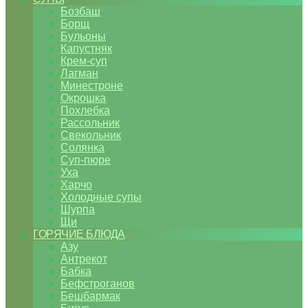
Бозбаш
Борщ
Бульоны
Капустняк
Крем-суп
Лагман
Минестроне
Окрошка
Похлебка
Рассольник
Свекольник
Солянка
Суп-пюре
Уха
Харчо
Холодные супы
Шурпа
Щи
ГОРЯЧИЕ БЛЮДА
Азу
Антрекот
Бабка
Бефстроганов
Бешбармак