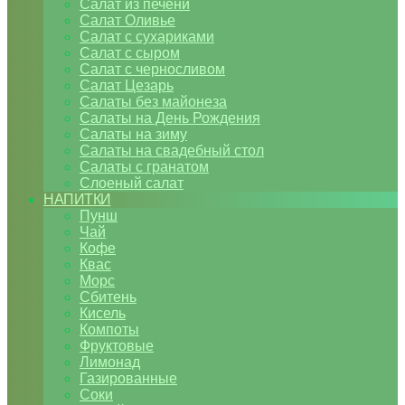
Салат из печени
Салат Оливье
Салат с сухариками
Салат с сыром
Салат с черносливом
Салат Цезарь
Салаты без майонеза
Салаты на День Рождения
Салаты на зиму
Салаты на свадебный стол
Салаты с гранатом
Слоеный салат
НАПИТКИ
Пунш
Чай
Кофе
Квас
Морс
Сбитень
Кисель
Компоты
Фруктовые
Лимонад
Газированные
Соки