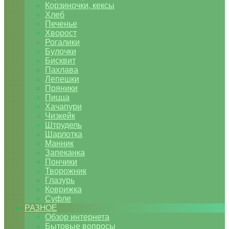
Корзиночки, кексы
Хлеб
Печенье
Хворост
Рогалики
Булочки
Бисквит
Пахлава
Лепешки
Пряники
Пицца
Хачапури
Чизкейк
Штрудель
Шарлотка
Манник
Запеканка
Пончики
Творожник
Глазурь
Коврижка
Суфле
РАЗНОЕ
Обзор интернета
Бытовые вопросы