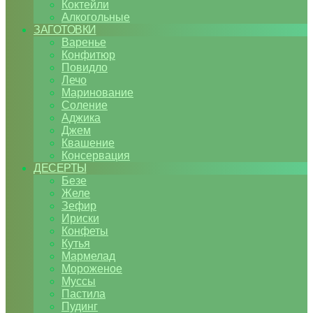
Коктейли
Алкогольные
ЗАГОТОВКИ
Варенье
Конфитюр
Повидло
Лечо
Маринование
Соление
Аджика
Джем
Квашение
Консервация
ДЕСЕРТЫ
Безе
Желе
Зефир
Ириски
Конфеты
Кутья
Мармелад
Мороженое
Муссы
Пастила
Пудинг