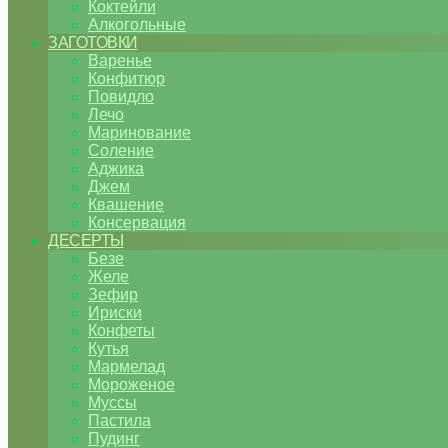
Коктейли
Алкогольные
ЗАГОТОВКИ
Варенье
Конфитюр
Повидло
Лечо
Маринование
Соление
Аджика
Джем
Квашение
Консервация
ДЕСЕРТЫ
Безе
Желе
Зефир
Ириски
Конфеты
Кутья
Мармелад
Мороженое
Муссы
Пастила
Пудинг