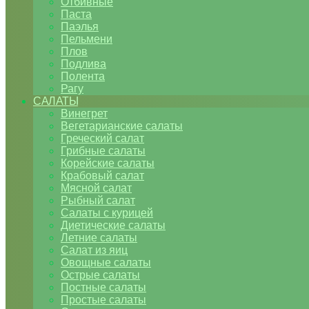
Отбивные
Паста
Паэлья
Пельмени
Плов
Подлива
Полента
Рагу
САЛАТЫ
Винегрет
Вегетарианские салаты
Греческий салат
Грибные салаты
Корейские салаты
Крабовый салат
Мясной салат
Рыбный салат
Салаты с курицей
Диетические салаты
Летние салаты
Салат из яиц
Овощные салаты
Острые салаты
Постные салаты
Простые салаты