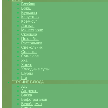
Бозбаш
Борщ
Бульоны
Капустняк
Крем-суп
Лагман
Минестроне
Окрошка
Похлебка
Рассольник
Свекольник
Солянка
Суп-пюре
Уха
Харчо
Холодные супы
Шурпа
Щи
ГОРЯЧИЕ БЛЮДА
Азу
Антрекот
Бабка
Бефстроганов
Бешбармак