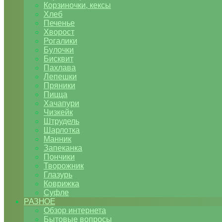
Корзиночки, кексы
Хлеб
Печенье
Хворост
Рогалики
Булочки
Бисквит
Пахлава
Лепешки
Пряники
Пицца
Хачапури
Чизкейк
Штрудель
Шарлотка
Манник
Запеканка
Пончики
Творожник
Глазурь
Коврижка
Суфле
РАЗНОЕ
Обзор интернета
Бытовые вопросы