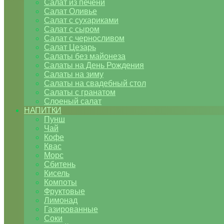
Салат из печени
Салат Оливье
Салат с сухариками
Салат с сыром
Салат с черносливом
Салат Цезарь
Салаты без майонеза
Салаты на День Рождения
Салаты на зиму
Салаты на свадебный стол
Салаты с гранатом
Слоеный салат
НАПИТКИ
Пунш
Чай
Кофе
Квас
Морс
Сбитень
Кисель
Компоты
Фруктовые
Лимонад
Газированные
Соки