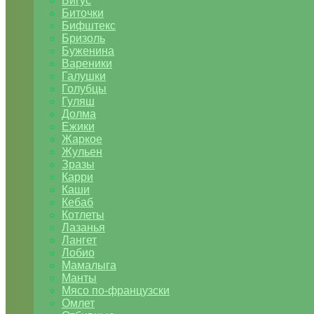
Бигус
Биточки
Бифштекс
Бризоль
Буженина
Вареники
Галушки
Голубцы
Гуляш
Долма
Ежики
Жаркое
Жульен
Зразы
Карри
Каши
Кебаб
Котлеты
Лазанья
Лангет
Лобио
Мамалыга
Манты
Мясо по-французски
Омлет