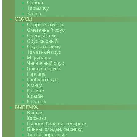
Сорбет
Тирамису
Халва
СОУСЫ
Сборник соусов
Сметанный соус
Соевый соус
Соус сырный
Соусы на зиму
Томатный соус
Маринады
Чесночный соус
Блюда в соусе
Горчица
Грибной соус
К мясу
К птице
К рыбе
К салату
ВЫПЕЧКА
Вафли
Коржики
Пироги, беляши, чебуреки
Блины, оладьи, сырники
Торты, пирожные