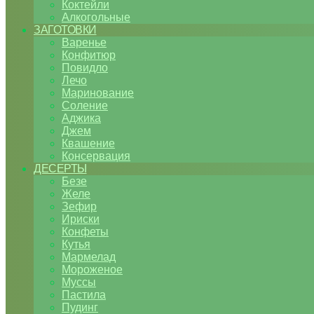
Коктейли
Алкогольные
ЗАГОТОВКИ
Варенье
Конфитюр
Повидло
Лечо
Маринование
Соление
Аджика
Джем
Квашение
Консервация
ДЕСЕРТЫ
Безе
Желе
Зефир
Ириски
Конфеты
Кутья
Мармелад
Мороженое
Муссы
Пастила
Пудинг