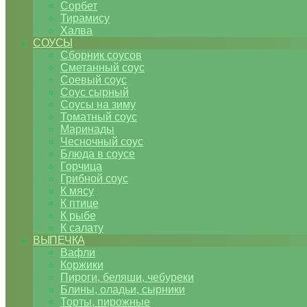
Сорбет
Тирамису
Халва
СОУСЫ
Сборник соусов
Сметанный соус
Соевый соус
Соус сырный
Соусы на зиму
Томатный соус
Маринады
Чесночный соус
Блюда в соусе
Горчица
Грибной соус
К мясу
К птице
К рыбе
К салату
ВЫПЕЧКА
Вафли
Коржики
Пироги, беляши, чебуреки
Блины, оладьи, сырники
Торты, пирожные