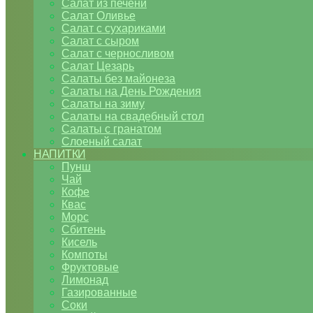
Салат из печени
Салат Оливье
Салат с сухариками
Салат с сыром
Салат с черносливом
Салат Цезарь
Салаты без майонеза
Салаты на День Рождения
Салаты на зиму
Салаты на свадебный стол
Салаты с гранатом
Слоеный салат
НАПИТКИ
Пунш
Чай
Кофе
Квас
Морс
Сбитень
Кисель
Компоты
Фруктовые
Лимонад
Газированные
Соки