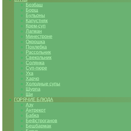
Бозбаш
Борщ
Бульоны
Капустняк
Крем-суп
Лагман
Минестроне
Окрошка
Похлебка
Рассольник
Свекольник
Солянка
Суп-пюре
Уха
Харчо
Холодные супы
Шурпа
Щи
ГОРЯЧИЕ БЛЮДА
Азу
Антрекот
Бабка
Бефстроганов
Бешбармак