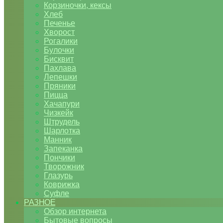
Корзиночки, кексы
Хлеб
Печенье
Хворост
Рогалики
Булочки
Бисквит
Пахлава
Лепешки
Пряники
Пицца
Хачапури
Чизкейк
Штрудель
Шарлотка
Манник
Запеканка
Пончики
Творожник
Глазурь
Коврижка
Суфле
РАЗНОЕ
Обзор интернета
Бытовые вопросы