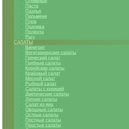
Отбивные
Паста
Паэлья
Пельмени
Плов
Подлива
Полента
Рагу
САЛАТЫ
Винегрет
Вегетарианские салаты
Греческий салат
Грибные салаты
Корейские салаты
Крабовый салат
Мясной салат
Рыбный салат
Салаты с курицей
Диетические салаты
Летние салаты
Салат из яиц
Овощные салаты
Острые салаты
Постные салаты
Простые салаты