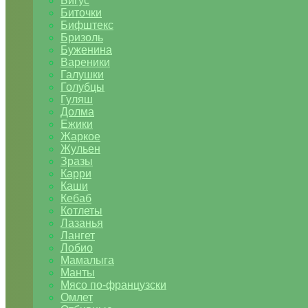
Бигус
Биточки
Бифштекс
Бризоль
Буженина
Вареники
Галушки
Голубцы
Гуляш
Долма
Ежики
Жаркое
Жульен
Зразы
Карри
Каши
Кебаб
Котлеты
Лазанья
Лангет
Лобио
Мамалыга
Манты
Мясо по-французски
Омлет