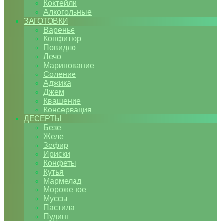
Коктейли
Алкогольные
ЗАГОТОВКИ
Варенье
Конфитюр
Повидло
Лечо
Маринование
Соление
Аджика
Джем
Квашение
Консервация
ДЕСЕРТЫ
Безе
Желе
Зефир
Ириски
Конфеты
Кутья
Мармелад
Мороженое
Муссы
Пастила
Пудинг