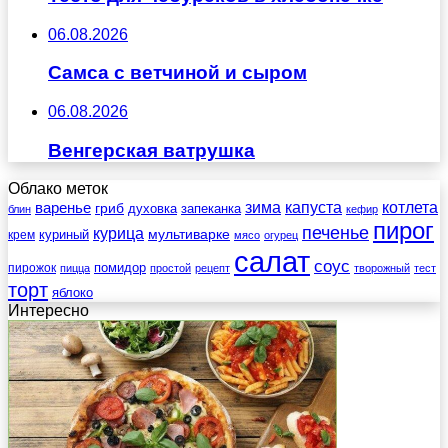
06.08.2026
Самса с ветчиной и сыром
06.08.2026
Венгерская ватрушка
Облако меток
зима
котлета
варенье
капуста
гриб
духовка
запеканка
блин
кефир
пирог
печенье
курица
мультиварке
куриный
крем
мясо
огурец
салат
соус
помидор
пирожок
пицца
простой
рецепт
творожный
тест
торт
яблоко
Интересно