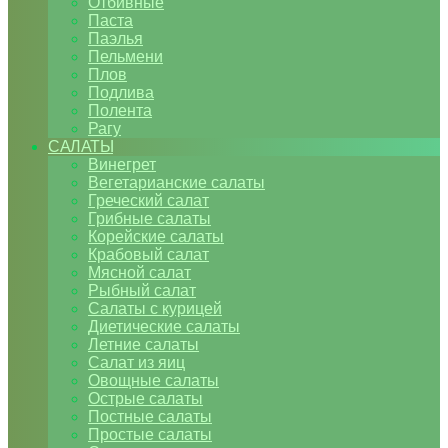
Отбивные
Паста
Паэлья
Пельмени
Плов
Подлива
Полента
Рагу
САЛАТЫ
Винегрет
Вегетарианские салаты
Греческий салат
Грибные салаты
Корейские салаты
Крабовый салат
Мясной салат
Рыбный салат
Салаты с курицей
Диетические салаты
Летние салаты
Салат из яиц
Овощные салаты
Острые салаты
Постные салаты
Простые салаты