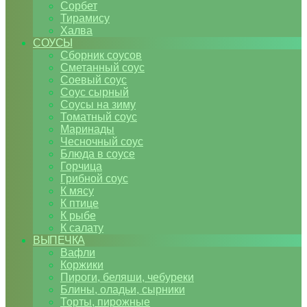
Сорбет
Тирамису
Халва
СОУСЫ
Сборник соусов
Сметанный соус
Соевый соус
Соус сырный
Соусы на зиму
Томатный соус
Маринады
Чесночный соус
Блюда в соусе
Горчица
Грибной соус
К мясу
К птице
К рыбе
К салату
ВЫПЕЧКА
Вафли
Коржики
Пироги, беляши, чебуреки
Блины, оладьи, сырники
Торты, пирожные