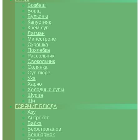
Бозбаш
Борщ
Бульоны
Капустняк
Крем-суп
Лагман
Минестроне
Окрошка
Похлебка
Рассольник
Свекольник
Солянка
Суп-пюре
Уха
Харчо
Холодные супы
Шурпа
Щи
ГОРЯЧИЕ БЛЮДА
Азу
Антрекот
Бабка
Бефстроганов
Бешбармак