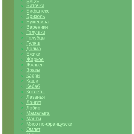
Бигус
Биточки
Бифштекс
Бризоль
Буженина
Вареники
Галушки
Голубцы
Гуляш
Долма
Ежики
Жаркое
Жульен
Зразы
Карри
Каши
Кебаб
Котлеты
Лазанья
Лангет
Лобио
Мамалыга
Манты
Мясо по-французски
Омлет