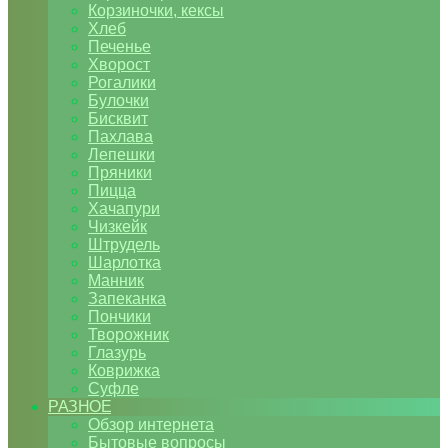
Корзиночки, кексы
Хлеб
Печенье
Хворост
Рогалики
Булочки
Бисквит
Пахлава
Лепешки
Пряники
Пицца
Хачапури
Чизкейк
Штрудель
Шарлотка
Манник
Запеканка
Пончики
Творожник
Глазурь
Коврижка
Суфле
РАЗНОЕ
Обзор интернета
Бытовые вопросы