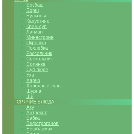
Бозбаш
Борщ
Бульоны
Капустняк
Крем-суп
Лагман
Минестроне
Окрошка
Похлебка
Рассольник
Свекольник
Солянка
Суп-пюре
Уха
Харчо
Холодные супы
Шурпа
Щи
ГОРЯЧИЕ БЛЮДА
Азу
Антрекот
Бабка
Бефстроганов
Бешбармак