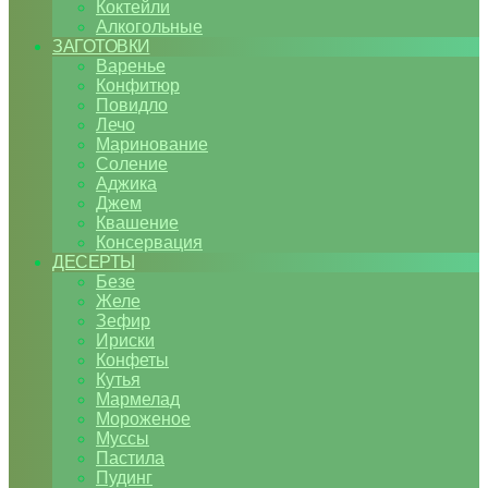
Коктейли
Алкогольные
ЗАГОТОВКИ
Варенье
Конфитюр
Повидло
Лечо
Маринование
Соление
Аджика
Джем
Квашение
Консервация
ДЕСЕРТЫ
Безе
Желе
Зефир
Ириски
Конфеты
Кутья
Мармелад
Мороженое
Муссы
Пастила
Пудинг