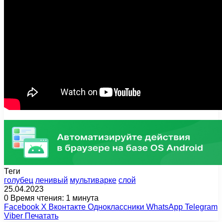
Теги
голубец
ленивый
мультиварке
слой
25.04.2023
0
Время чтения: 1 минута
Facebook
X
Вконтакте
Одноклассники
WhatsApp
Telegram
Viber
Печатать