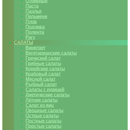
Отбивные
Паста
Паэлья
Пельмени
Плов
Подлива
Полента
Рагу
САЛАТЫ
Винегрет
Вегетарианские салаты
Греческий салат
Грибные салаты
Корейские салаты
Крабовый салат
Мясной салат
Рыбный салат
Салаты с курицей
Диетические салаты
Летние салаты
Салат из яиц
Овощные салаты
Острые салаты
Постные салаты
Простые салаты