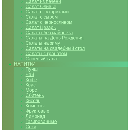
Салат из печени
Салат Оливье
Салат с сухариками
Салат с сыром
Салат с черносливом
Салат Цезарь
Салаты без майонеза
Салаты на День Рождения
Салаты на зиму
Салаты на свадебный стол
Салаты с гранатом
Слоеный салат
НАПИТКИ
Пунш
Чай
Кофе
Квас
Морс
Сбитень
Кисель
Компоты
Фруктовые
Лимонад
Газированные
Соки