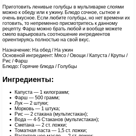
Приготовить ленивые голубцы в мультиварке слоями
можно к обеду или к ужину. Блюдо сочное, сытное и
очень вкусное. Если любите голубцы, но нет времени их
готовить, то непременно присмотритесь к данному
рецепту. Фарш можно брать любой и вообще можете
смело варьировать соотношение ингредиентов
ориентируясь полностью на свой вкус.
Назначение: На обед / На ужин
Основной ингредиент: Мясо / Овощи / Капуста / Крупы /
Рис / Фарш
Блюдо: Горячие блюда / Голубцы
Ингредиенты:
Капуста — 1 килограмм;
Фарш — 500 грамм;
Лук — 2 штуки;
Морковь — 1 штука;
Рис — 2 стакана (мультистакан);
Вода — 4-5 Стаканов (мультистакан);
Сметана — 2 ст. ложки;
Томатная паста — 1,5 ст. ложки;
Растительное масло — 2 ст. ложки;