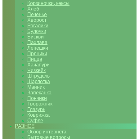
Корзиночки, кексы
Хлеб
Печенье
Хворост
Рогалики
Булочки
Бисквит
Пахлава
Лепешки
Пряники
Пицца
Хачапури
Чизкейк
Штрудель
Шарлотка
Манник
Запеканка
Пончики
Творожник
Глазурь
Коврижка
Суфле
РАЗНОЕ
Обзор интернета
Бытовые вопросы