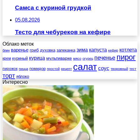
Самса с куриной грудкой
05.08.2026
Тесто для чебуреков на кефире
Облако меток
зима
котлета
варенье
капуста
гриб
духовка
запеканка
блин
кефир
пирог
печенье
курица
мультиварке
куриный
крем
мясо
огурец
салат
соус
помидор
пирожок
пицца
простой
рецепт
творожный
тест
торт
яблоко
Интересно