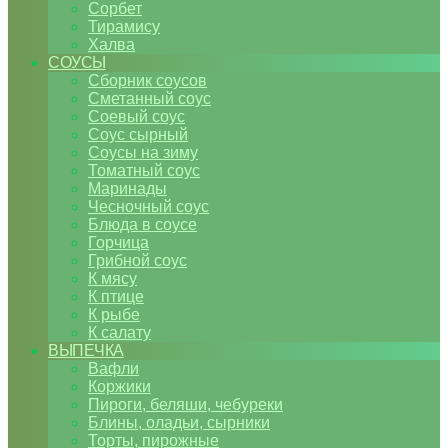
Сорбет
Тирамису
Халва
СОУСЫ
Сборник соусов
Сметанный соус
Соевый соус
Соус сырный
Соусы на зиму
Томатный соус
Маринады
Чесночный соус
Блюда в соусе
Горчица
Грибной соус
К мясу
К птице
К рыбе
К салату
ВЫПЕЧКА
Вафли
Коржики
Пироги, беляши, чебуреки
Блины, оладьи, сырники
Торты, пирожные