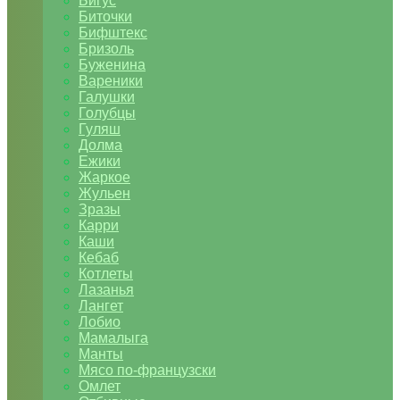
Бигус
Биточки
Бифштекс
Бризоль
Буженина
Вареники
Галушки
Голубцы
Гуляш
Долма
Ежики
Жаркое
Жульен
Зразы
Карри
Каши
Кебаб
Котлеты
Лазанья
Лангет
Лобио
Мамалыга
Манты
Мясо по-французски
Омлет