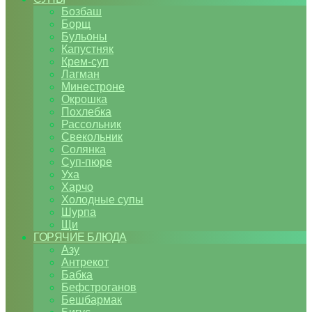
Бозбаш
Борщ
Бульоны
Капустняк
Крем-суп
Лагман
Минестроне
Окрошка
Похлебка
Рассольник
Свекольник
Солянка
Суп-пюре
Уха
Харчо
Холодные супы
Шурпа
Щи
ГОРЯЧИЕ БЛЮДА
Азу
Антрекот
Бабка
Бефстроганов
Бешбармак