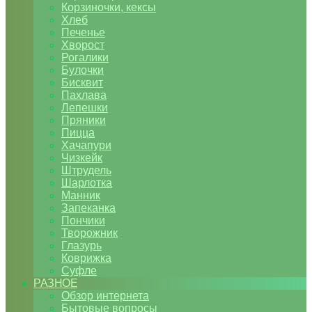
Корзиночки, кексы
Хлеб
Печенье
Хворост
Рогалики
Булочки
Бисквит
Пахлава
Лепешки
Пряники
Пицца
Хачапури
Чизкейк
Штрудель
Шарлотка
Манник
Запеканка
Пончики
Творожник
Глазурь
Коврижка
Суфле
РАЗНОЕ
Обзор интернета
Бытовые вопросы