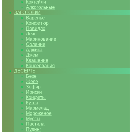
Коктейли
Алкогольные
ЗАГОТОВКИ
Варенье
Конфитюр
Повидло
Лечо
Маринование
Соление
Аджика
Джем
Квашение
Консервация
ДЕСЕРТЫ
Безе
Желе
Зефир
Ириски
Конфеты
Кутья
Мармелад
Мороженое
Муссы
Пастила
Пудинг