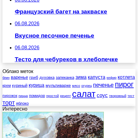
Французский багет на закваске
06.08.2026
Вкусное песочное печенье
06.08.2026
Тесто для чебуреков в хлебопечке
Облако меток
зима
котлета
варенье
капуста
гриб
духовка
запеканка
блин
кефир
пирог
печенье
курица
мультиварке
куриный
крем
мясо
огурец
салат
соус
помидор
пирожок
пицца
простой
рецепт
творожный
тест
торт
яблоко
Интересно