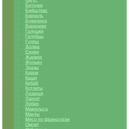
Бигус
Биточки
Бифштекс
Бризоль
Буженина
Вареники
Галушки
Голубцы
Гуляш
Долма
Ежики
Жаркое
Жульен
Зразы
Карри
Каши
Кебаб
Котлеты
Лазанья
Лангет
Лобио
Мамалыга
Манты
Мясо по-французски
Омлет