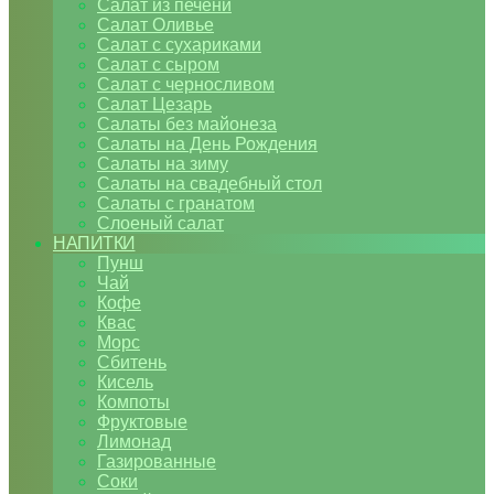
Салат из печени
Салат Оливье
Салат с сухариками
Салат с сыром
Салат с черносливом
Салат Цезарь
Салаты без майонеза
Салаты на День Рождения
Салаты на зиму
Салаты на свадебный стол
Салаты с гранатом
Слоеный салат
НАПИТКИ
Пунш
Чай
Кофе
Квас
Морс
Сбитень
Кисель
Компоты
Фруктовые
Лимонад
Газированные
Соки