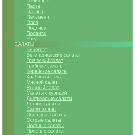
Отбивные
Паста
Паэлья
Пельмени
Плов
Подлива
Полента
Рагу
САЛАТЫ
Винегрет
Вегетарианские салаты
Греческий салат
Грибные салаты
Корейские салаты
Крабовый салат
Мясной салат
Рыбный салат
Салаты с курицей
Диетические салаты
Летние салаты
Салат из яиц
Овощные салаты
Острые салаты
Постные салаты
Простые салаты