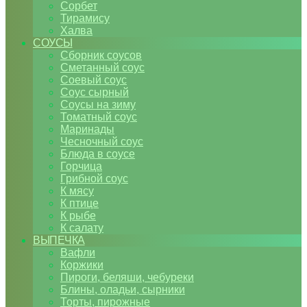
Сорбет
Тирамису
Халва
СОУСЫ
Сборник соусов
Сметанный соус
Соевый соус
Соус сырный
Соусы на зиму
Томатный соус
Маринады
Чесночный соус
Блюда в соусе
Горчица
Грибной соус
К мясу
К птице
К рыбе
К салату
ВЫПЕЧКА
Вафли
Коржики
Пироги, беляши, чебуреки
Блины, оладьи, сырники
Торты, пирожные