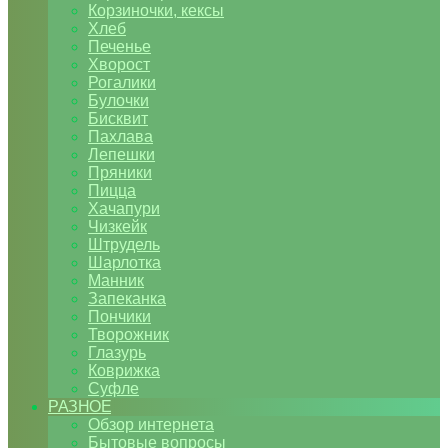
Корзиночки, кексы
Хлеб
Печенье
Хворост
Рогалики
Булочки
Бисквит
Пахлава
Лепешки
Пряники
Пицца
Хачапури
Чизкейк
Штрудель
Шарлотка
Манник
Запеканка
Пончики
Творожник
Глазурь
Коврижка
Суфле
РАЗНОЕ
Обзор интернета
Бытовые вопросы