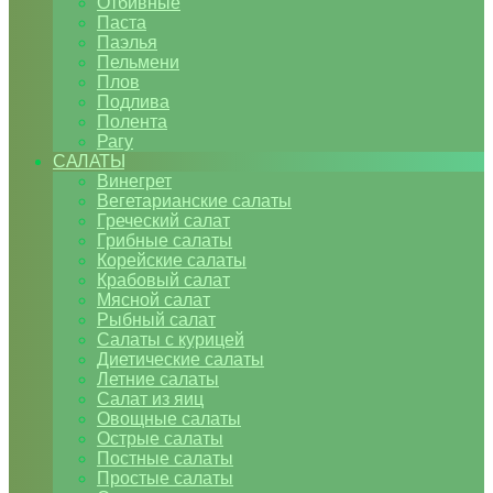
Отбивные
Паста
Паэлья
Пельмени
Плов
Подлива
Полента
Рагу
САЛАТЫ
Винегрет
Вегетарианские салаты
Греческий салат
Грибные салаты
Корейские салаты
Крабовый салат
Мясной салат
Рыбный салат
Салаты с курицей
Диетические салаты
Летние салаты
Салат из яиц
Овощные салаты
Острые салаты
Постные салаты
Простые салаты