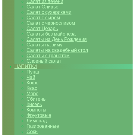
Салат из печени
Салат Оливье
Салат с сухариками
Салат с сыром
Салат с черносливом
Салат Цезарь
Салаты без майонеза
Салаты на День Рождения
Салаты на зиму
Салаты на свадебный стол
Салаты с гранатом
Слоеный салат
НАПИТКИ
Пунш
Чай
Кофе
Квас
Морс
Сбитень
Кисель
Компоты
Фруктовые
Лимонад
Газированные
Соки