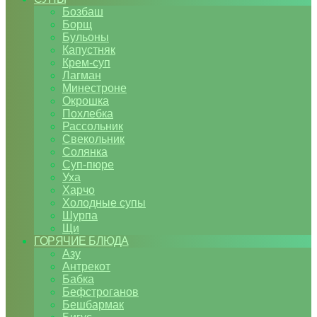
Бозбаш
Борщ
Бульоны
Капустняк
Крем-суп
Лагман
Минестроне
Окрошка
Похлебка
Рассольник
Свекольник
Солянка
Суп-пюре
Уха
Харчо
Холодные супы
Шурпа
Щи
ГОРЯЧИЕ БЛЮДА
Азу
Антрекот
Бабка
Бефстроганов
Бешбармак