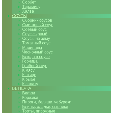
Сорбет
Тирамису
Халва
СОУСЫ
Сборник соусов
Сметанный соус
Соевый соус
Соус сырный
Соусы на зиму
Томатный соус
Маринады
Чесночный соус
Блюда в соусе
Горчица
Грибной соус
К мясу
К птице
К рыбе
К салату
ВЫПЕЧКА
Вафли
Коржики
Пироги, беляши, чебуреки
Блины, оладьи, сырники
Торты, пирожные