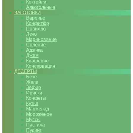
Коктейли
Алкогольные
ЗАГОТОВКИ
Варенье
Конфитюр
Повидло
Лечо
Маринование
Соление
Аджика
Джем
Квашение
Консервация
ДЕСЕРТЫ
Безе
Желе
Зефир
Ириски
Конфеты
Кутья
Мармелад
Мороженое
Муссы
Пастила
Пудинг