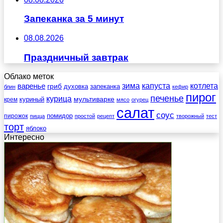
Запеканка за 5 минут
08.08.2026
Праздничный завтрак
Облако меток
зима
котлета
варенье
капуста
гриб
духовка
запеканка
блин
кефир
пирог
печенье
курица
мультиварке
куриный
крем
мясо
огурец
салат
соус
помидор
пирожок
пицца
простой
рецепт
творожный
тест
торт
яблоко
Интересно