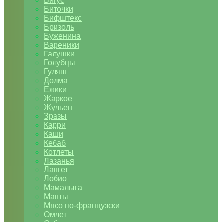
Бигус
Биточки
Бифштекс
Бризоль
Буженина
Вареники
Галушки
Голубцы
Гуляш
Долма
Ежики
Жаркое
Жульен
Зразы
Карри
Каши
Кебаб
Котлеты
Лазанья
Лангет
Лобио
Мамалыга
Манты
Мясо по-французски
Омлет