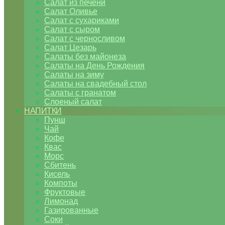
Салат из печени
Салат Оливье
Салат с сухариками
Салат с сыром
Салат с черносливом
Салат Цезарь
Салаты без майонеза
Салаты на День Рождения
Салаты на зиму
Салаты на свадебный стол
Салаты с гранатом
Слоеный салат
НАПИТКИ
Пунш
Чай
Кофе
Квас
Морс
Сбитень
Кисель
Компоты
Фруктовые
Лимонад
Газированные
Соки