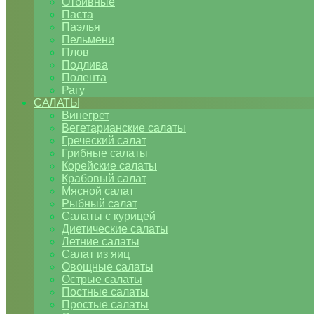
Отбивные
Паста
Паэлья
Пельмени
Плов
Подлива
Полента
Рагу
САЛАТЫ
Винегрет
Вегетарианские салаты
Греческий салат
Грибные салаты
Корейские салаты
Крабовый салат
Мясной салат
Рыбный салат
Салаты с курицей
Диетические салаты
Летние салаты
Салат из яиц
Овощные салаты
Острые салаты
Постные салаты
Простые салаты