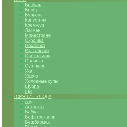
Бозбаш
Борщ
Бульоны
Капустняк
Крем-суп
Лагман
Минестроне
Окрошка
Похлебка
Рассольник
Свекольник
Солянка
Суп-пюре
Уха
Харчо
Холодные супы
Шурпа
Щи
ГОРЯЧИЕ БЛЮДА
Азу
Антрекот
Бабка
Бефстроганов
Бешбармак