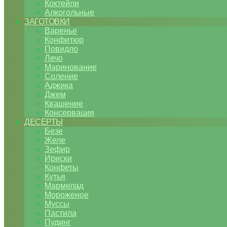
Коктейли
Алкогольные
ЗАГОТОВКИ
Варенье
Конфитюр
Повидло
Лечо
Маринование
Соление
Аджика
Джем
Квашение
Консервация
ДЕСЕРТЫ
Безе
Желе
Зефир
Ириски
Конфеты
Кутья
Мармелад
Мороженое
Муссы
Пастила
Пудинг