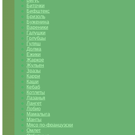
Бигус
Биточки
Бифштекс
Бризоль
Буженина
Вареники
Галушки
Голубцы
Гуляш
Долма
Ежики
Жаркое
Жульен
Зразы
Карри
Каши
Кебаб
Котлеты
Лазанья
Лангет
Лобио
Мамалыга
Манты
Мясо по-французски
Омлет