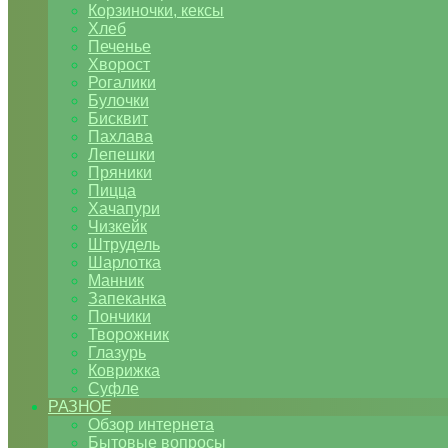
Корзиночки, кексы
Хлеб
Печенье
Хворост
Рогалики
Булочки
Бисквит
Пахлава
Лепешки
Пряники
Пицца
Хачапури
Чизкейк
Штрудель
Шарлотка
Манник
Запеканка
Пончики
Творожник
Глазурь
Коврижка
Суфле
РАЗНОЕ
Обзор интернета
Бытовые вопросы