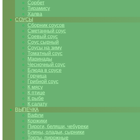
Сорбет
Тирамису
Халва
СОУСЫ
Сборник соусов
Сметанный соус
Соевый соус
Соус сырный
Соусы на зиму
Томатный соус
Маринады
Чесночный соус
Блюда в соусе
Горчица
Грибной соус
К мясу
К птице
К рыбе
К салату
ВЫПЕЧКА
Вафли
Коржики
Пироги, беляши, чебуреки
Блины, оладьи, сырники
Торты, пирожные