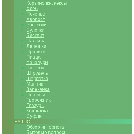
Корзиночки, кексы
Хлеб
Печенье
Хворост
Рогалики
Булочки
Бисквит
Пахлава
Лепешки
Пряники
Пицца
Хачапури
Чизкейк
Штрудель
Шарлотка
Манник
Запеканка
Пончики
Творожник
Глазурь
Коврижка
Суфле
РАЗНОЕ
Обзор интернета
Бытовые вопросы