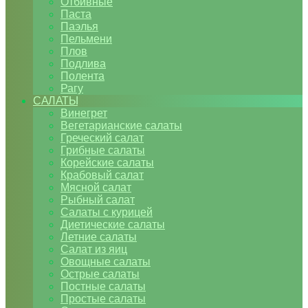
Отбивные
Паста
Паэлья
Пельмени
Плов
Подлива
Полента
Рагу
САЛАТЫ
Винегрет
Вегетарианские салаты
Греческий салат
Грибные салаты
Корейские салаты
Крабовый салат
Мясной салат
Рыбный салат
Салаты с курицей
Диетические салаты
Летние салаты
Салат из яиц
Овощные салаты
Острые салаты
Постные салаты
Простые салаты