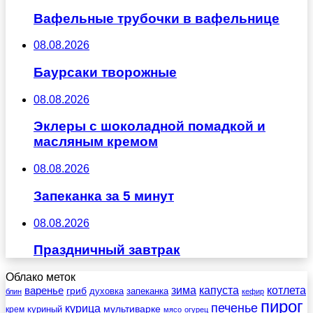
Вафельные трубочки в вафельнице
08.08.2026
Баурсаки творожные
08.08.2026
Эклеры с шоколадной помадкой и
масляным кремом
08.08.2026
Запеканка за 5 минут
08.08.2026
Праздничный завтрак
Облако меток
зима
котлета
варенье
капуста
гриб
духовка
запеканка
блин
кефир
пирог
печенье
курица
мультиварке
куриный
крем
мясо
огурец