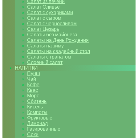
Салат из печени
Салат Оливье
Салат с сухариками
Салат с сыром
Салат с черносливом
Салат Цезарь
Салаты без майонеза
Салаты на День Рождения
Салаты на зиму
Салаты на свадебный стол
Салаты с гранатом
Слоеный салат
НАПИТКИ
Пунш
Чай
Кофе
Квас
Морс
Сбитень
Кисель
Компоты
Фруктовые
Лимонад
Газированные
Соки