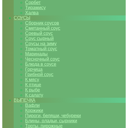
Сорбет
Тирамису
Халва
СОУСЫ
Сборник соусов
Сметанный соус
Соевый соус
Соус сырный
Соусы на зиму
Томатный соус
Маринады
Чесночный соус
Блюда в соусе
Горчица
Грибной соус
К мясу
К птице
К рыбе
К салату
ВЫПЕЧКА
Вафли
Коржики
Пироги, беляши, чебуреки
Блины, оладьи, сырники
Торты, пирожные