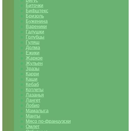
Бигус
Биточки
Бифштекс
Бризоль
Буженина
Вареники
Галушки
Голубцы
Гуляш
Долма
Ежики
Жаркое
Жульен
Зразы
Карри
Каши
Кебаб
Котлеты
Лазанья
Лангет
Лобио
Мамалыга
Манты
Мясо по-французски
Омлет