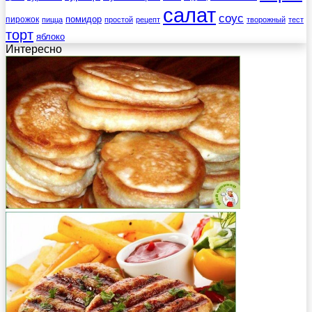
салат
соус
помидор
пирожок
пицца
простой
рецепт
творожный
тест
торт
яблоко
Интересно