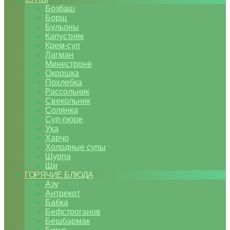
Бозбаш
Борщ
Бульоны
Капустняк
Крем-суп
Лагман
Минестроне
Окрошка
Похлебка
Рассольник
Свекольник
Солянка
Суп-пюре
Уха
Харчо
Холодные супы
Шурпа
Щи
ГОРЯЧИЕ БЛЮДА
Азу
Антрекот
Бабка
Бефстроганов
Бешбармак