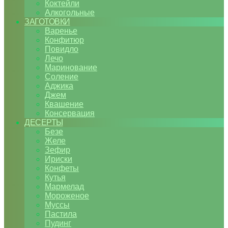
Коктейли
Алкогольные
ЗАГОТОВКИ
Варенье
Конфитюр
Повидло
Лечо
Маринование
Соление
Аджика
Джем
Квашение
Консервация
ДЕСЕРТЫ
Безе
Желе
Зефир
Ириски
Конфеты
Кутья
Мармелад
Мороженое
Муссы
Пастила
Пудинг