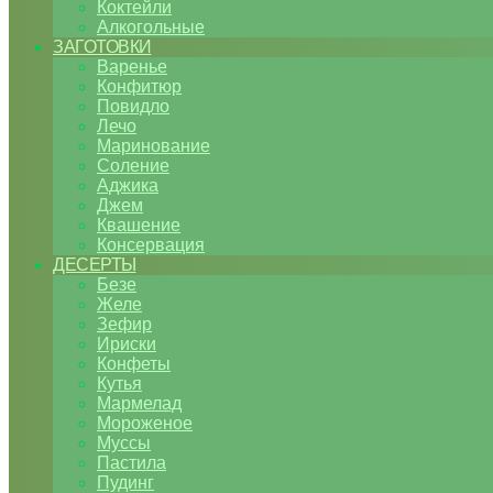
Коктейли
Алкогольные
ЗАГОТОВКИ
Варенье
Конфитюр
Повидло
Лечо
Маринование
Соление
Аджика
Джем
Квашение
Консервация
ДЕСЕРТЫ
Безе
Желе
Зефир
Ириски
Конфеты
Кутья
Мармелад
Мороженое
Муссы
Пастила
Пудинг