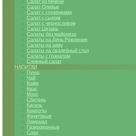
Салат из печени
Салат Оливье
Салат с сухариками
Салат с сыром
Салат с черносливом
Салат Цезарь
Салаты без майонеза
Салаты на День Рождения
Салаты на зиму
Салаты на свадебный стол
Салаты с гранатом
Слоеный салат
НАПИТКИ
Пунш
Чай
Кофе
Квас
Морс
Сбитень
Кисель
Компоты
Фруктовые
Лимонад
Газированные
Соки