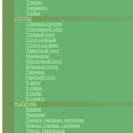
Сорбет
Тирамису
Халва
СОУСЫ
Сборник соусов
Сметанный соус
Соевый соус
Соус сырный
Соусы на зиму
Томатный соус
Маринады
Чесночный соус
Блюда в соусе
Горчица
Грибной соус
К мясу
К птице
К рыбе
К салату
ВЫПЕЧКА
Вафли
Коржики
Пироги, беляши, чебуреки
Блины, оладьи, сырники
Торты, пирожные