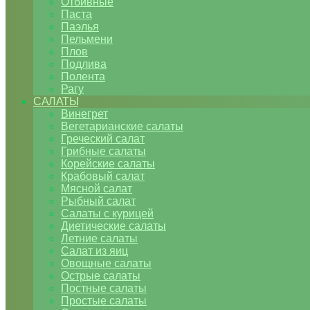
Отбивные
Паста
Паэлья
Пельмени
Плов
Подлива
Полента
Рагу
САЛАТЫ
Винегрет
Вегетарианские салаты
Греческий салат
Грибные салаты
Корейские салаты
Крабовый салат
Мясной салат
Рыбный салат
Салаты с курицей
Диетические салаты
Летние салаты
Салат из яиц
Овощные салаты
Острые салаты
Постные салаты
Простые салаты