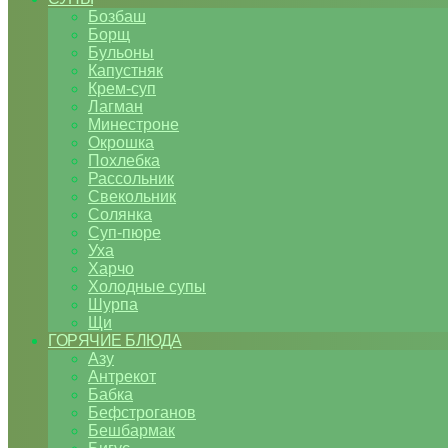
Бозбаш
Борщ
Бульоны
Капустняк
Крем-суп
Лагман
Минестроне
Окрошка
Похлебка
Рассольник
Свекольник
Солянка
Суп-пюре
Уха
Харчо
Холодные супы
Шурпа
Щи
ГОРЯЧИЕ БЛЮДА
Азу
Антрекот
Бабка
Бефстроганов
Бешбармак