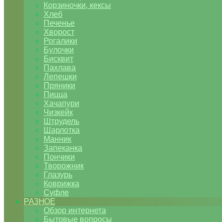
Корзиночки, кексы
Хлеб
Печенье
Хворост
Рогалики
Булочки
Бисквит
Пахлава
Лепешки
Пряники
Пицца
Хачапури
Чизкейк
Штрудель
Шарлотка
Манник
Запеканка
Пончики
Творожник
Глазурь
Коврижка
Суфле
РАЗНОЕ
Обзор интернета
Бытовые вопросы