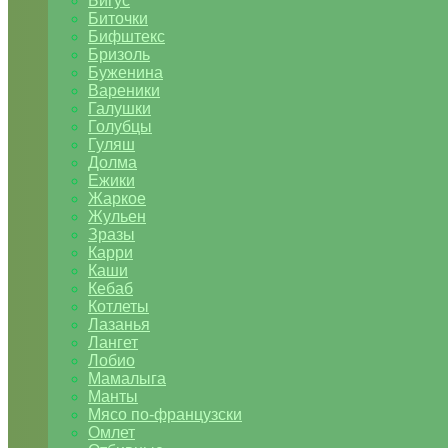
Бигус
Биточки
Бифштекс
Бризоль
Буженина
Вареники
Галушки
Голубцы
Гуляш
Долма
Ежики
Жаркое
Жульен
Зразы
Карри
Каши
Кебаб
Котлеты
Лазанья
Лангет
Лобио
Мамалыга
Манты
Мясо по-французски
Омлет