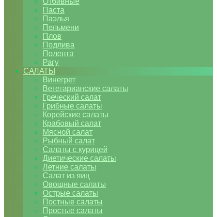
Отбивные
Паста
Паэлья
Пельмени
Плов
Подлива
Полента
Рагу
САЛАТЫ
Винегрет
Вегетарианские салаты
Греческий салат
Грибные салаты
Корейские салаты
Крабовый салат
Мясной салат
Рыбный салат
Салаты с курицей
Диетические салаты
Летние салаты
Салат из яиц
Овощные салаты
Острые салаты
Постные салаты
Простые салаты