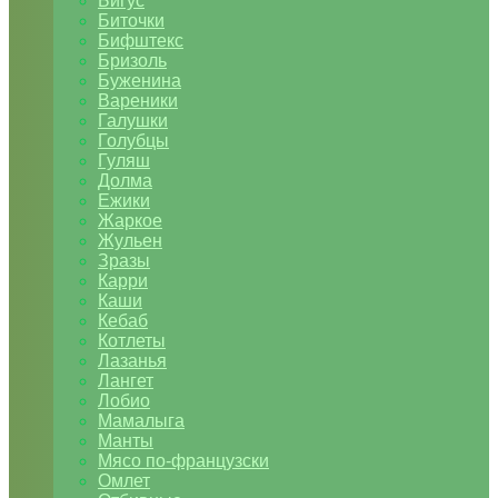
Бигус
Биточки
Бифштекс
Бризоль
Буженина
Вареники
Галушки
Голубцы
Гуляш
Долма
Ежики
Жаркое
Жульен
Зразы
Карри
Каши
Кебаб
Котлеты
Лазанья
Лангет
Лобио
Мамалыга
Манты
Мясо по-французски
Омлет