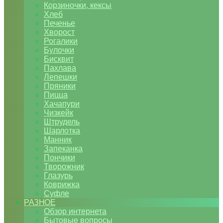
Корзиночки, кексы
Хлеб
Печенье
Хворост
Рогалики
Булочки
Бисквит
Пахлава
Лепешки
Пряники
Пицца
Хачапури
Чизкейк
Штрудель
Шарлотка
Манник
Запеканка
Пончики
Творожник
Глазурь
Коврижка
Суфле
РАЗНОЕ
Обзор интернета
Бытовые вопросы