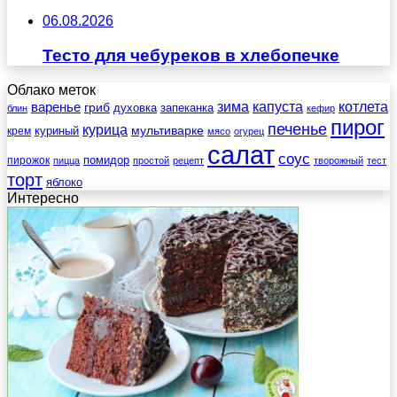
06.08.2026
Тесто для чебуреков в хлебопечке
Облако меток
зима
котлета
варенье
капуста
гриб
духовка
запеканка
блин
кефир
пирог
печенье
курица
мультиварке
куриный
крем
мясо
огурец
салат
соус
помидор
пирожок
пицца
простой
рецепт
творожный
тест
торт
яблоко
Интересно