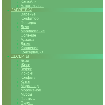
Коктейли
Алкогольные
ЗАГОТОВКИ
Варенье
Конфитюр
Повидло
Лечо
Маринование
Соление
Аджика
Джем
Квашение
Консервация
ДЕСЕРТЫ
Безе
Желе
Зефир
Ириски
Конфеты
Кутья
Мармелад
Мороженое
Муссы
Пастила
Пудинг