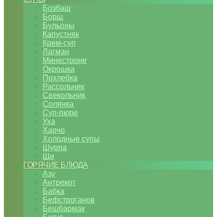
Бозбаш
Борщ
Бульоны
Капустняк
Крем-суп
Лагман
Минестроне
Окрошка
Похлебка
Рассольник
Свекольник
Солянка
Суп-пюре
Уха
Харчо
Холодные супы
Шурпа
Щи
ГОРЯЧИЕ БЛЮДА
Азу
Антрекот
Бабка
Бефстроганов
Бешбармак