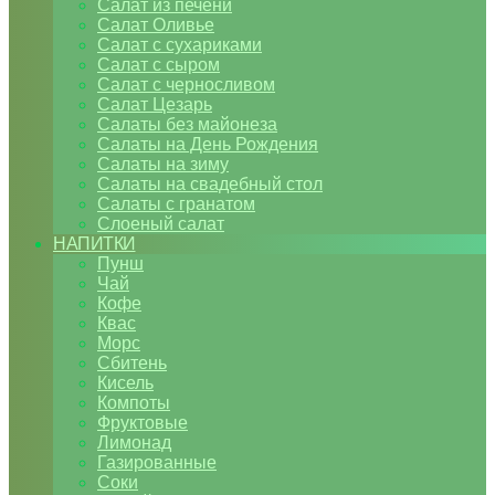
Салат из печени
Салат Оливье
Салат с сухариками
Салат с сыром
Салат с черносливом
Салат Цезарь
Салаты без майонеза
Салаты на День Рождения
Салаты на зиму
Салаты на свадебный стол
Салаты с гранатом
Слоеный салат
НАПИТКИ
Пунш
Чай
Кофе
Квас
Морс
Сбитень
Кисель
Компоты
Фруктовые
Лимонад
Газированные
Соки