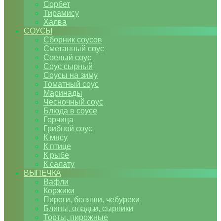
Сорбет
Тирамису
Халва
СОУСЫ
Сборник соусов
Сметанный соус
Соевый соус
Соус сырный
Соусы на зиму
Томатный соус
Маринады
Чесночный соус
Блюда в соусе
Горчица
Грибной соус
К мясу
К птице
К рыбе
К салату
ВЫПЕЧКА
Вафли
Коржики
Пироги, беляши, чебуреки
Блины, оладьи, сырники
Торты, пирожные