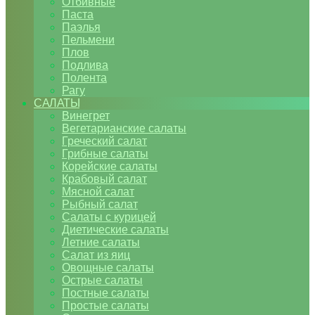
Отбивные
Паста
Паэлья
Пельмени
Плов
Подлива
Полента
Рагу
САЛАТЫ
Винегрет
Вегетарианские салаты
Греческий салат
Грибные салаты
Корейские салаты
Крабовый салат
Мясной салат
Рыбный салат
Салаты с курицей
Диетические салаты
Летние салаты
Салат из яиц
Овощные салаты
Острые салаты
Постные салаты
Простые салаты