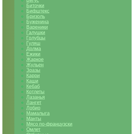
Бигус
Биточки
Бифштекс
Бризоль
Буженина
Вареники
Галушки
Голубцы
Гуляш
Долма
Ежики
Жаркое
Жульен
Зразы
Карри
Каши
Кебаб
Котлеты
Лазанья
Лангет
Лобио
Мамалыга
Манты
Мясо по-французски
Омлет