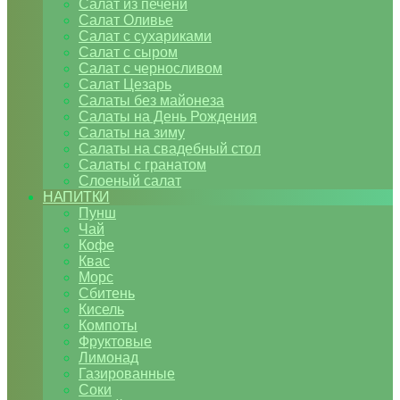
Салат из печени
Салат Оливье
Салат с сухариками
Салат с сыром
Салат с черносливом
Салат Цезарь
Салаты без майонеза
Салаты на День Рождения
Салаты на зиму
Салаты на свадебный стол
Салаты с гранатом
Слоеный салат
НАПИТКИ
Пунш
Чай
Кофе
Квас
Морс
Сбитень
Кисель
Компоты
Фруктовые
Лимонад
Газированные
Соки