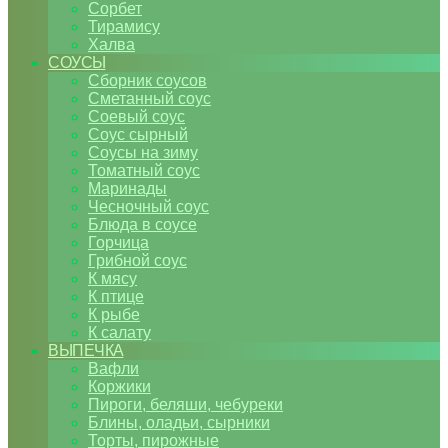
Сорбет
Тирамису
Халва
СОУСЫ
Сборник соусов
Сметанный соус
Соевый соус
Соус сырный
Соусы на зиму
Томатный соус
Маринады
Чесночный соус
Блюда в соусе
Горчица
Грибной соус
К мясу
К птице
К рыбе
К салату
ВЫПЕЧКА
Вафли
Коржики
Пироги, беляши, чебуреки
Блины, оладьи, сырники
Торты, пирожные