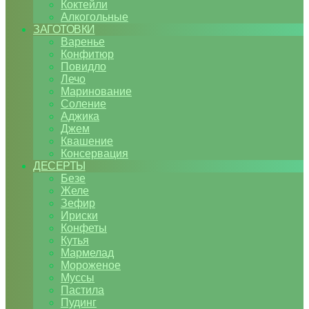
Коктейли
Алкогольные
ЗАГОТОВКИ
Варенье
Конфитюр
Повидло
Лечо
Маринование
Соление
Аджика
Джем
Квашение
Консервация
ДЕСЕРТЫ
Безе
Желе
Зефир
Ириски
Конфеты
Кутья
Мармелад
Мороженое
Муссы
Пастила
Пудинг