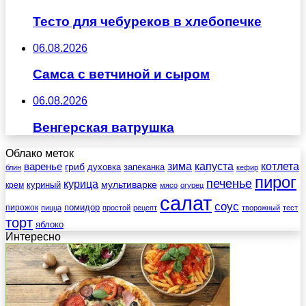
Тесто для чебуреков в хлебопечке
06.08.2026
Самса с ветчиной и сыром
06.08.2026
Венгерская ватрушка
Облако меток
зима
котлета
варенье
капуста
гриб
духовка
запеканка
блин
кефир
пирог
печенье
курица
мультиварке
куриный
крем
мясо
огурец
салат
соус
помидор
пирожок
пицца
простой
рецепт
творожный
тест
торт
яблоко
Интересно