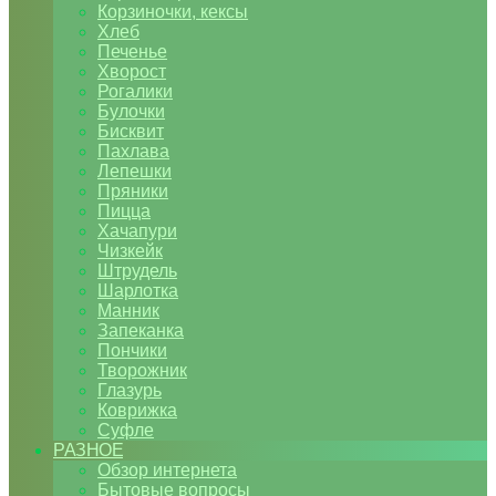
Корзиночки, кексы
Хлеб
Печенье
Хворост
Рогалики
Булочки
Бисквит
Пахлава
Лепешки
Пряники
Пицца
Хачапури
Чизкейк
Штрудель
Шарлотка
Манник
Запеканка
Пончики
Творожник
Глазурь
Коврижка
Суфле
РАЗНОЕ
Обзор интернета
Бытовые вопросы