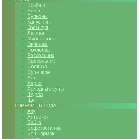
Бозбаш
Борщ
Бульоны
Капустняк
Крем-суп
Лагман
Минестроне
Окрошка
Похлебка
Рассольник
Свекольник
Солянка
Суп-пюре
Уха
Харчо
Холодные супы
Шурпа
Щи
ГОРЯЧИЕ БЛЮДА
Азу
Антрекот
Бабка
Бефстроганов
Бешбармак