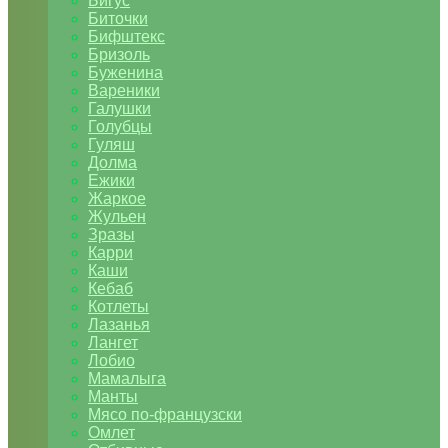
Бигус
Биточки
Бифштекс
Бризоль
Буженина
Вареники
Галушки
Голубцы
Гуляш
Долма
Ежики
Жаркое
Жульен
Зразы
Карри
Каши
Кебаб
Котлеты
Лазанья
Лангет
Лобио
Мамалыга
Манты
Мясо по-французски
Омлет