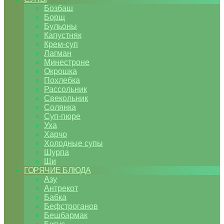
Бозбаш
Борщ
Бульоны
Капустняк
Крем-суп
Лагман
Минестроне
Окрошка
Похлебка
Рассольник
Свекольник
Солянка
Суп-пюре
Уха
Харчо
Холодные супы
Шурпа
Щи
ГОРЯЧИЕ БЛЮДА
Азу
Антрекот
Бабка
Бефстроганов
Бешбармак