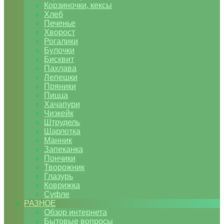
Корзиночки, кексы
Хлеб
Печенье
Хворост
Рогалики
Булочки
Бисквит
Пахлава
Лепешки
Пряники
Пицца
Хачапури
Чизкейк
Штрудель
Шарлотка
Манник
Запеканка
Пончики
Творожник
Глазурь
Коврижка
Суфле
РАЗНОЕ
Обзор интернета
Бытовые вопросы