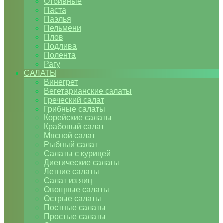
Отбивные
Паста
Паэлья
Пельмени
Плов
Подлива
Полента
Рагу
САЛАТЫ
Винегрет
Вегетарианские салаты
Греческий салат
Грибные салаты
Корейские салаты
Крабовый салат
Мясной салат
Рыбный салат
Салаты с курицей
Диетические салаты
Летние салаты
Салат из яиц
Овощные салаты
Острые салаты
Постные салаты
Простые салаты