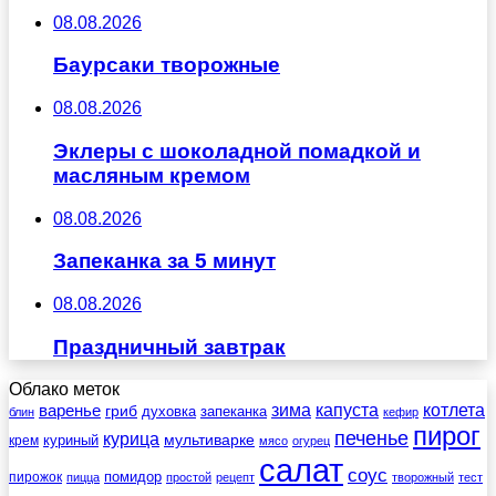
08.08.2026
Баурсаки творожные
08.08.2026
Эклеры с шоколадной помадкой и
масляным кремом
08.08.2026
Запеканка за 5 минут
08.08.2026
Праздничный завтрак
Облако меток
зима
котлета
варенье
капуста
гриб
духовка
запеканка
блин
кефир
пирог
печенье
курица
мультиварке
куриный
крем
мясо
огурец
салат
соус
помидор
пирожок
пицца
простой
рецепт
творожный
тест