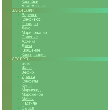
Коктейли
Алкогольные
ЗАГОТОВКИ
Варенье
Конфитюр
Повидло
Лечо
Маринование
Соление
Аджика
Джем
Квашение
Консервация
ДЕСЕРТЫ
Безе
Желе
Зефир
Ириски
Конфеты
Кутья
Мармелад
Мороженое
Муссы
Пастила
Пудинг