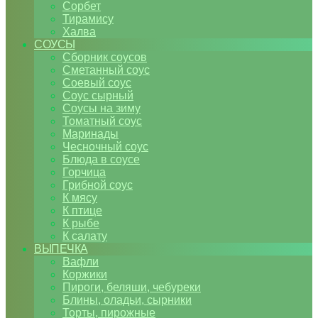
Сорбет
Тирамису
Халва
СОУСЫ
Сборник соусов
Сметанный соус
Соевый соус
Соус сырный
Соусы на зиму
Томатный соус
Маринады
Чесночный соус
Блюда в соусе
Горчица
Грибной соус
К мясу
К птице
К рыбе
К салату
ВЫПЕЧКА
Вафли
Коржики
Пироги, беляши, чебуреки
Блины, оладьи, сырники
Торты, пирожные