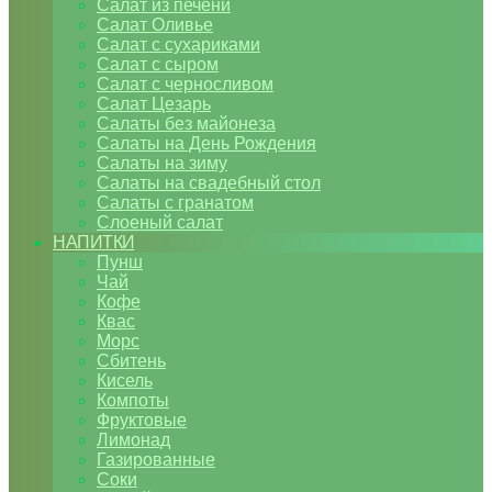
Салат из печени
Салат Оливье
Салат с сухариками
Салат с сыром
Салат с черносливом
Салат Цезарь
Салаты без майонеза
Салаты на День Рождения
Салаты на зиму
Салаты на свадебный стол
Салаты с гранатом
Слоеный салат
НАПИТКИ
Пунш
Чай
Кофе
Квас
Морс
Сбитень
Кисель
Компоты
Фруктовые
Лимонад
Газированные
Соки