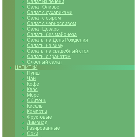
Салат из печени
Салат Оливье
Салат с сухариками
Салат с сыром
Салат с черносливом
Салат Цезарь
Салаты без майонеза
Салаты на День Рождения
Салаты на зиму
Салаты на свадебный стол
Салаты с гранатом
Слоеный салат
НАПИТКИ
Пунш
Чай
Кофе
Квас
Морс
Сбитень
Кисель
Компоты
Фруктовые
Лимонад
Газированные
Соки