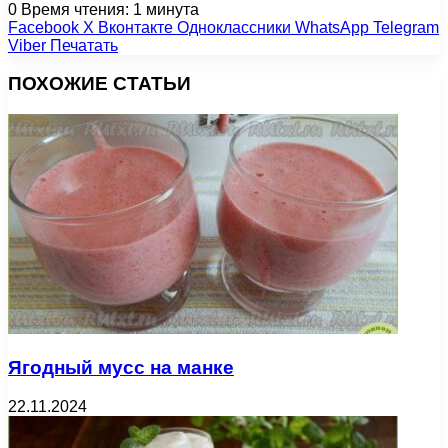
0
Время чтения: 1 минута
Facebook
X
Вконтакте
Одноклассники
WhatsApp
Telegram
Viber
Печатать
ПОХОЖИЕ СТАТЬИ
Ягодный мусс на манке
22.11.2024