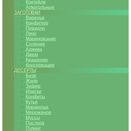
Коктейли
Алкогольные
ЗАГОТОВКИ
Варенье
Конфитюр
Повидло
Лечо
Маринование
Соление
Аджика
Джем
Квашение
Консервация
ДЕСЕРТЫ
Безе
Желе
Зефир
Ириски
Конфеты
Кутья
Мармелад
Мороженое
Муссы
Пастила
Пудинг