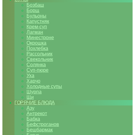
Бозбаш
Борщ
Бульоны
Капустняк
Крем-суп
Лагман
Минестроне
Окрошка
Похлебка
Рассольник
Свекольник
Солянка
Суп-пюре
Уха
Харчо
Холодные супы
Шурпа
Щи
ГОРЯЧИЕ БЛЮДА
Азу
Антрекот
Бабка
Бефстроганов
Бешбармак