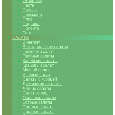
Отбивные
Паста
Паэлья
Пельмени
Плов
Подлива
Полента
Рагу
САЛАТЫ
Винегрет
Вегетарианские салаты
Греческий салат
Грибные салаты
Корейские салаты
Крабовый салат
Мясной салат
Рыбный салат
Салаты с курицей
Диетические салаты
Летние салаты
Салат из яиц
Овощные салаты
Острые салаты
Постные салаты
Простые салаты