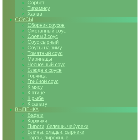
Сорбет
Тирамису
Халва
СОУСЫ
Сборник соусов
Сметанный соус
Соевый соус
Соус сырный
Соусы на зиму
Томатный соус
Маринады
Чесночный соус
Блюда в соусе
Горчица
Грибной соус
К мясу
К птице
К рыбе
К салату
ВЫПЕЧКА
Вафли
Коржики
Пироги, беляши, чебуреки
Блины, оладьи, сырники
Торты, пирожные