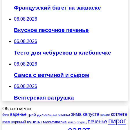
Французский багет на закваске
06.08.2026
Вкусное песочное печенье
06.08.2026
Тесто для чебуреков в хлебопечке
06.08.2026
Самса с ветчиной и сыром
06.08.2026
Венгерская ватрушка
Облако меток
зима
котлета
варенье
капуста
гриб
духовка
запеканка
блин
кефир
пирог
печенье
курица
мультиварке
куриный
крем
мясо
огурец
салат