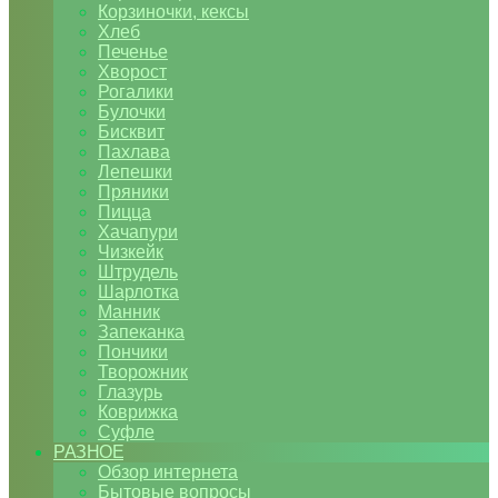
Корзиночки, кексы
Хлеб
Печенье
Хворост
Рогалики
Булочки
Бисквит
Пахлава
Лепешки
Пряники
Пицца
Хачапури
Чизкейк
Штрудель
Шарлотка
Манник
Запеканка
Пончики
Творожник
Глазурь
Коврижка
Суфле
РАЗНОЕ
Обзор интернета
Бытовые вопросы