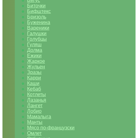
Бигус
Биточки
Бифштекс
Бризоль
Буженина
Вареники
Галушки
Голубцы
Гуляш
Долма
Ежики
Жаркое
Жульен
Зразы
Карри
Каши
Кебаб
Котлеты
Лазанья
Лангет
Лобио
Мамалыга
Манты
Мясо по-французски
Омлет