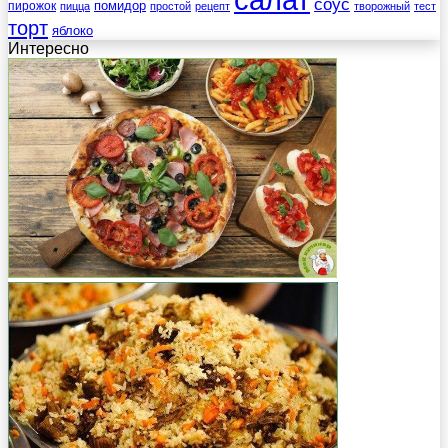
соус
помидор
пирожок
пицца
простой
рецепт
творожный
тест
торт
яблоко
Интересно