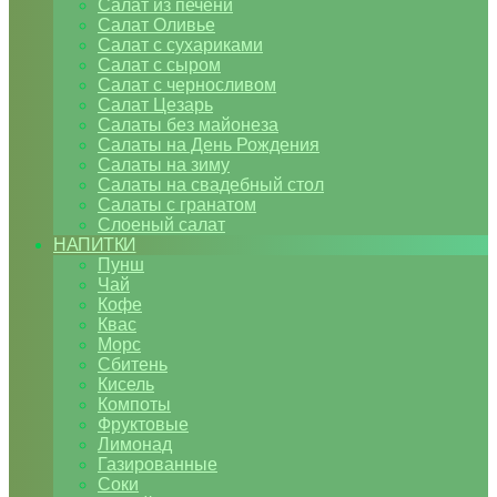
Салат из печени
Салат Оливье
Салат с сухариками
Салат с сыром
Салат с черносливом
Салат Цезарь
Салаты без майонеза
Салаты на День Рождения
Салаты на зиму
Салаты на свадебный стол
Салаты с гранатом
Слоеный салат
НАПИТКИ
Пунш
Чай
Кофе
Квас
Морс
Сбитень
Кисель
Компоты
Фруктовые
Лимонад
Газированные
Соки