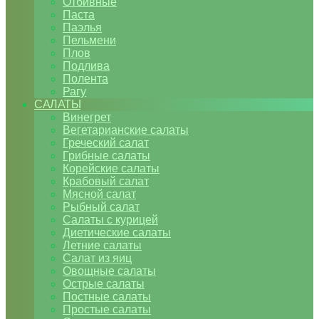
Отбивные
Паста
Паэлья
Пельмени
Плов
Подлива
Полента
Рагу
САЛАТЫ
Винегрет
Вегетарианские салаты
Греческий салат
Грибные салаты
Корейские салаты
Крабовый салат
Мясной салат
Рыбный салат
Салаты с курицей
Диетические салаты
Летние салаты
Салат из яиц
Овощные салаты
Острые салаты
Постные салаты
Простые салаты