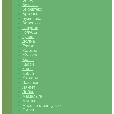
Бигус
Биточки
Бифштекс
Бризоль
Буженина
Вареники
Галушки
Голубцы
Гуляш
Долма
Ежики
Жаркое
Жульен
Зразы
Карри
Каши
Кебаб
Котлеты
Лазанья
Лангет
Лобио
Мамалыга
Манты
Мясо по-французски
Омлет