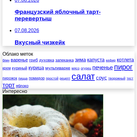
07.08.2026
Французский яблочный тарт-
перевертыш
07.08.2026
Вкусный чизкейк
Облако меток
зима
котлета
варенье
капуста
гриб
духовка
запеканка
блин
кефир
пирог
печенье
курица
мультиварке
куриный
крем
мясо
огурец
салат
соус
помидор
пирожок
пицца
простой
рецепт
творожный
тест
торт
яблоко
Интересно