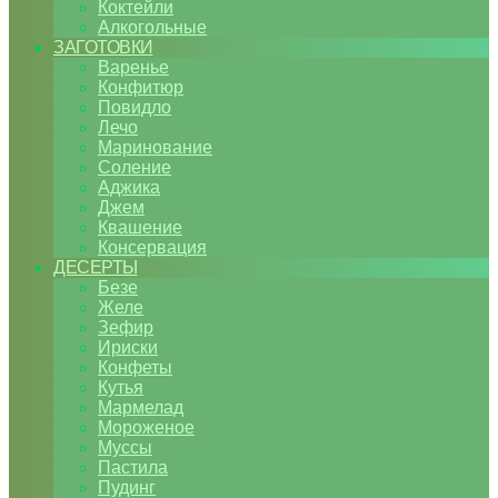
Коктейли
Алкогольные
ЗАГОТОВКИ
Варенье
Конфитюр
Повидло
Лечо
Маринование
Соление
Аджика
Джем
Квашение
Консервация
ДЕСЕРТЫ
Безе
Желе
Зефир
Ириски
Конфеты
Кутья
Мармелад
Мороженое
Муссы
Пастила
Пудинг