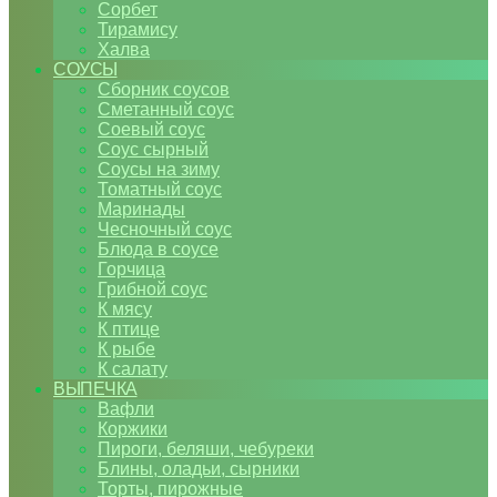
Сорбет
Тирамису
Халва
СОУСЫ
Сборник соусов
Сметанный соус
Соевый соус
Соус сырный
Соусы на зиму
Томатный соус
Маринады
Чесночный соус
Блюда в соусе
Горчица
Грибной соус
К мясу
К птице
К рыбе
К салату
ВЫПЕЧКА
Вафли
Коржики
Пироги, беляши, чебуреки
Блины, оладьи, сырники
Торты, пирожные