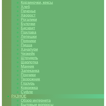
Корзиночки, кексы
Хлеб
Печенье
Хворост
Рогалики
Булочки
Бисквит
Пахлава
Лепешки
Пряники
Пицца
Хачапури
Чизкейк
Штрудель
Шарлотка
Манник
Запеканка
Пончики
Творожник
Глазурь
Коврижка
Суфле
РАЗНОЕ
Обзор интернета
Бытовые вопросы