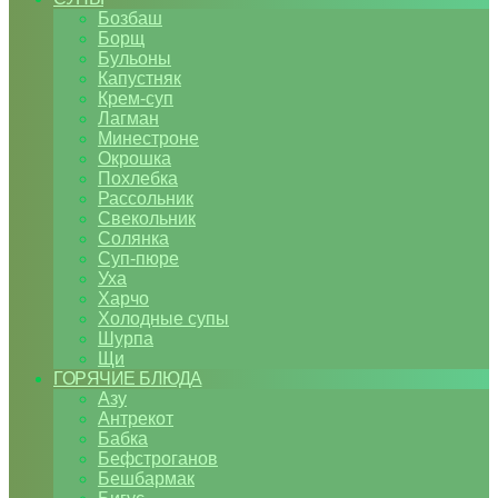
Бозбаш
Борщ
Бульоны
Капустняк
Крем-суп
Лагман
Минестроне
Окрошка
Похлебка
Рассольник
Свекольник
Солянка
Суп-пюре
Уха
Харчо
Холодные супы
Шурпа
Щи
ГОРЯЧИЕ БЛЮДА
Азу
Антрекот
Бабка
Бефстроганов
Бешбармак