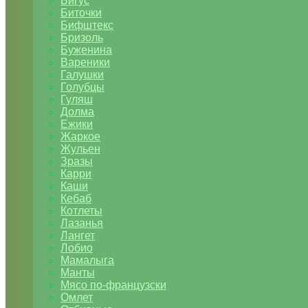
Бигус
Биточки
Бифштекс
Бризоль
Буженина
Вареники
Галушки
Голубцы
Гуляш
Долма
Ежики
Жаркое
Жульен
Зразы
Карри
Каши
Кебаб
Котлеты
Лазанья
Лангет
Лобио
Мамалыга
Манты
Мясо по-французски
Омлет