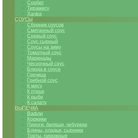
Сорбет
Тирамису
Халва
СОУСЫ
Сборник соусов
Сметанный соус
Соевый соус
Соус сырный
Соусы на зиму
Томатный соус
Маринады
Чесночный соус
Блюда в соусе
Горчица
Грибной соус
К мясу
К птице
К рыбе
К салату
ВЫПЕЧКА
Вафли
Коржики
Пироги, беляши, чебуреки
Блины, оладьи, сырники
Торты, пирожные