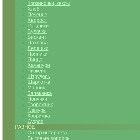
Корзиночки, кексы
Хлеб
Печенье
Хворост
Рогалики
Булочки
Бисквит
Пахлава
Лепешки
Пряники
Пицца
Хачапури
Чизкейк
Штрудель
Шарлотка
Манник
Запеканка
Пончики
Творожник
Глазурь
Коврижка
Суфле
РАЗНОЕ
Обзор интернета
Бытовые вопросы