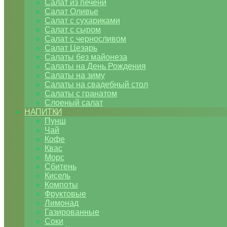
Салат из печени
Салат Оливье
Салат с сухариками
Салат с сыром
Салат с черносливом
Салат Цезарь
Салаты без майонеза
Салаты на День Рождения
Салаты на зиму
Салаты на свадебный стол
Салаты с гранатом
Слоеный салат
НАПИТКИ
Пунш
Чай
Кофе
Квас
Морс
Сбитень
Кисель
Компоты
Фруктовые
Лимонад
Газированные
Соки