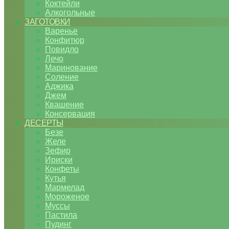
Коктейли
Алкогольные
ЗАГОТОВКИ
Варенье
Конфитюр
Повидло
Лечо
Маринование
Соление
Аджика
Джем
Квашение
Консервация
ДЕСЕРТЫ
Безе
Желе
Зефир
Ириски
Конфеты
Кутья
Мармелад
Мороженое
Муссы
Пастила
Пудинг