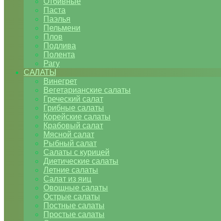
Отбивные
Паста
Паэлья
Пельмени
Плов
Подлива
Полента
Рагу
САЛАТЫ
Винегрет
Вегетарианские салаты
Греческий салат
Грибные салаты
Корейские салаты
Крабовый салат
Мясной салат
Рыбный салат
Салаты с курицей
Диетические салаты
Летние салаты
Салат из яиц
Овощные салаты
Острые салаты
Постные салаты
Простые салаты