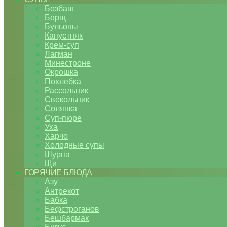
Бозбаш
Борщ
Бульоны
Капустняк
Крем-суп
Лагман
Минестроне
Окрошка
Похлебка
Рассольник
Свекольник
Солянка
Суп-пюре
Уха
Харчо
Холодные супы
Шурпа
Щи
ГОРЯЧИЕ БЛЮДА
Азу
Антрекот
Бабка
Бефстроганов
Бешбармак