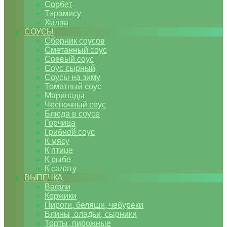
Сорбет
Тирамису
Халва
СОУСЫ
Сборник соусов
Сметанный соус
Соевый соус
Соус сырный
Соусы на зиму
Томатный соус
Маринады
Чесночный соус
Блюда в соусе
Горчица
Грибной соус
К мясу
К птице
К рыбе
К салату
ВЫПЕЧКА
Вафли
Коржики
Пироги, беляши, чебуреки
Блины, оладьи, сырники
Торты, пирожные