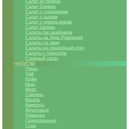
Салат из печени
Салат Оливье
Салат с сухариками
Салат с сыром
Салат с черносливом
Салат Цезарь
Салаты без майонеза
Салаты на День Рождения
Салаты на зиму
Салаты на свадебный стол
Салаты с гранатом
Слоеный салат
НАПИТКИ
Пунш
Чай
Кофе
Квас
Морс
Сбитень
Кисель
Компоты
Фруктовые
Лимонад
Газированные
Соки