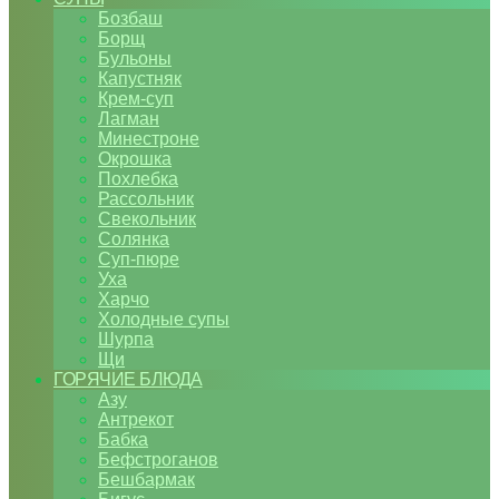
Бозбаш
Борщ
Бульоны
Капустняк
Крем-суп
Лагман
Минестроне
Окрошка
Похлебка
Рассольник
Свекольник
Солянка
Суп-пюре
Уха
Харчо
Холодные супы
Шурпа
Щи
ГОРЯЧИЕ БЛЮДА
Азу
Антрекот
Бабка
Бефстроганов
Бешбармак