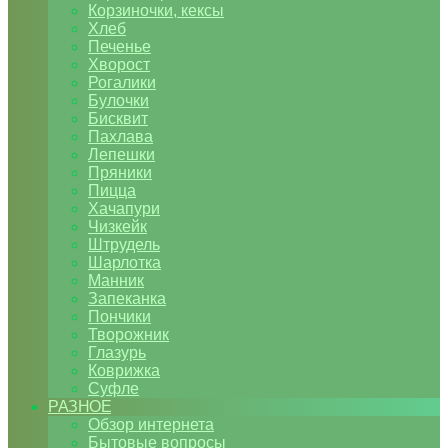
Корзиночки, кексы
Хлеб
Печенье
Хворост
Рогалики
Булочки
Бисквит
Пахлава
Лепешки
Пряники
Пицца
Хачапури
Чизкейк
Штрудель
Шарлотка
Манник
Запеканка
Пончики
Творожник
Глазурь
Коврижка
Суфле
РАЗНОЕ
Обзор интернета
Бытовые вопросы