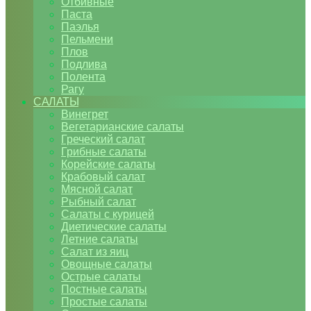
Отбивные
Паста
Паэлья
Пельмени
Плов
Подлива
Полента
Рагу
САЛАТЫ
Винегрет
Вегетарианские салаты
Греческий салат
Грибные салаты
Корейские салаты
Крабовый салат
Мясной салат
Рыбный салат
Салаты с курицей
Диетические салаты
Летние салаты
Салат из яиц
Овощные салаты
Острые салаты
Постные салаты
Простые салаты