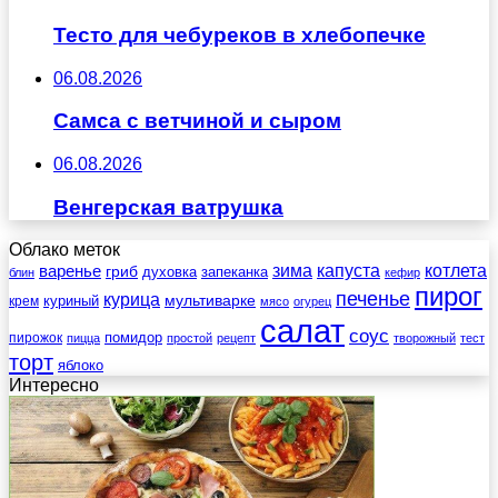
Тесто для чебуреков в хлебопечке
06.08.2026
Самса с ветчиной и сыром
06.08.2026
Венгерская ватрушка
Облако меток
зима
котлета
варенье
капуста
гриб
духовка
запеканка
блин
кефир
пирог
печенье
курица
мультиварке
куриный
крем
мясо
огурец
салат
соус
помидор
пирожок
пицца
простой
рецепт
творожный
тест
торт
яблоко
Интересно