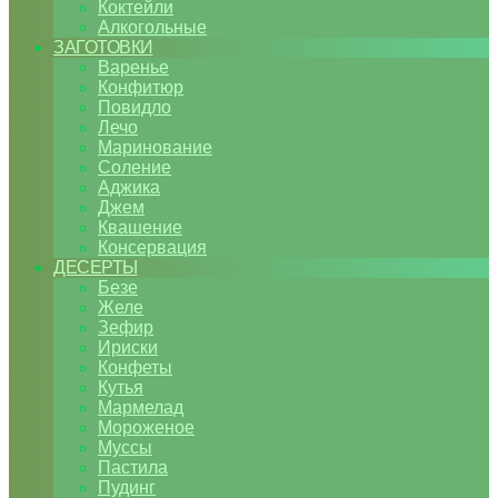
Коктейли
Алкогольные
ЗАГОТОВКИ
Варенье
Конфитюр
Повидло
Лечо
Маринование
Соление
Аджика
Джем
Квашение
Консервация
ДЕСЕРТЫ
Безе
Желе
Зефир
Ириски
Конфеты
Кутья
Мармелад
Мороженое
Муссы
Пастила
Пудинг