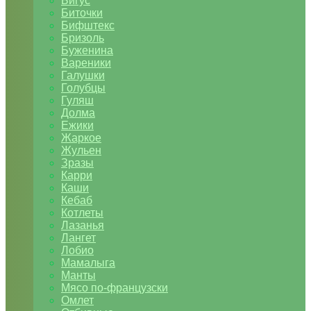
Бигус
Биточки
Бифштекс
Бризоль
Буженина
Вареники
Галушки
Голубцы
Гуляш
Долма
Ежики
Жаркое
Жульен
Зразы
Карри
Каши
Кебаб
Котлеты
Лазанья
Лангет
Лобио
Мамалыга
Манты
Мясо по-французски
Омлет