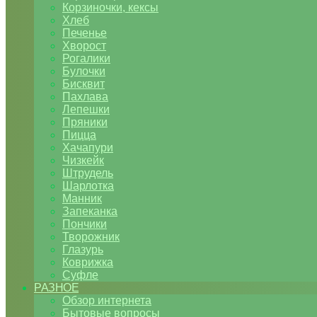
Корзиночки, кексы
Хлеб
Печенье
Хворост
Рогалики
Булочки
Бисквит
Пахлава
Лепешки
Пряники
Пицца
Хачапури
Чизкейк
Штрудель
Шарлотка
Манник
Запеканка
Пончики
Творожник
Глазурь
Коврижка
Суфле
РАЗНОЕ
Обзор интернета
Бытовые вопросы