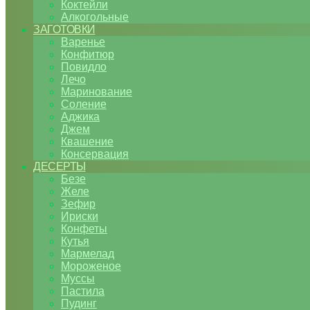
Коктейли
Алкогольные
ЗАГОТОВКИ
Варенье
Конфитюр
Повидло
Лечо
Маринование
Соление
Аджика
Джем
Квашение
Консервация
ДЕСЕРТЫ
Безе
Желе
Зефир
Ириски
Конфеты
Кутья
Мармелад
Мороженое
Муссы
Пастила
Пудинг