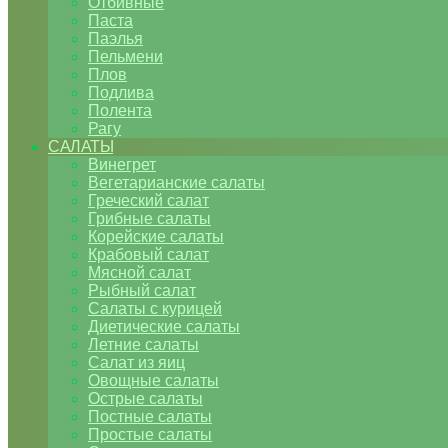
Отбивные
Паста
Паэлья
Пельмени
Плов
Подлива
Полента
Рагу
САЛАТЫ
Винегрет
Вегетарианские салаты
Греческий салат
Грибные салаты
Корейские салаты
Крабовый салат
Мясной салат
Рыбный салат
Салаты с курицей
Диетические салаты
Летние салаты
Салат из яиц
Овощные салаты
Острые салаты
Постные салаты
Простые салаты