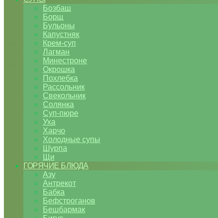
Бозбаш
Борщ
Бульоны
Капустняк
Крем-суп
Лагман
Минестроне
Окрошка
Похлебка
Рассольник
Свекольник
Солянка
Суп-пюре
Уха
Харчо
Холодные супы
Шурпа
Щи
ГОРЯЧИЕ БЛЮДА
Азу
Антрекот
Бабка
Бефстроганов
Бешбармак