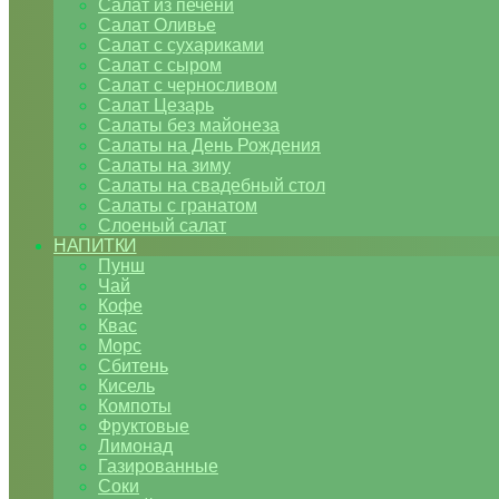
Салат из печени
Салат Оливье
Салат с сухариками
Салат с сыром
Салат с черносливом
Салат Цезарь
Салаты без майонеза
Салаты на День Рождения
Салаты на зиму
Салаты на свадебный стол
Салаты с гранатом
Слоеный салат
НАПИТКИ
Пунш
Чай
Кофе
Квас
Морс
Сбитень
Кисель
Компоты
Фруктовые
Лимонад
Газированные
Соки