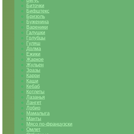
Бигус
Биточки
Бифштекс
Бризоль
Буженина
Вареники
Галушки
Голубцы
Гуляш
Долма
Ежики
Жаркое
Жульен
Зразы
Карри
Каши
Кебаб
Котлеты
Лазанья
Лангет
Лобио
Мамалыга
Манты
Мясо по-французски
Омлет