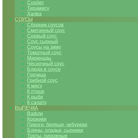
Сорбет
Тирамису
Халва
СОУСЫ
Сборник соусов
Сметанный соус
Соевый соус
Соус сырный
Соусы на зиму
Томатный соус
Маринады
Чесночный соус
Блюда в соусе
Горчица
Грибной соус
К мясу
К птице
К рыбе
К салату
ВЫПЕЧКА
Вафли
Коржики
Пироги, беляши, чебуреки
Блины, оладьи, сырники
Торты, пирожные